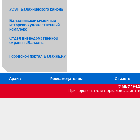
УСЗН Балахнинского района
Балахнинский музейный
историко-художественный
комплекс
Отдел вневедомственной
охраны г. Балахна
Городской портал Балахна.РУ
Архив
Рекламодателям
О газете
© МБУ "Ред
При перепечатке материалов c сайта 