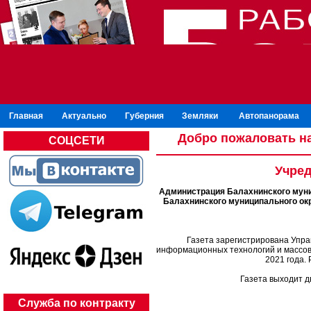
Главная
Актуально
Губерния
Земляки
Автопанорама
Добро пожаловать на
СОЦСЕТИ
Учред
Администрация Балахнинского муни
Балахнинского муниципального ок
Газета зарегистрирована Упра
информационных технологий и массов
2021 года.
Газета выходит д
Служба по контракту