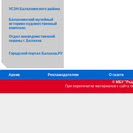
УСЗН Балахнинского района
Балахнинский музейный
историко-художественный
комплекс
Отдел вневедомственной
охраны г. Балахна
Городской портал Балахна.РУ
Архив
Рекламодателям
О газете
© МБУ "Ред
При перепечатке материалов c сайта 