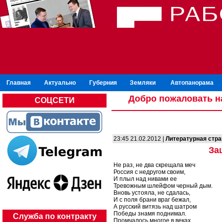
Главная
Актуально
Губерния
Земляки
Автопанорама
Добро пожаловать н
СОЦСЕТИ
23:45 21.02.2012 |
Литературная стр
За
Не раз, не два скрещала меч
Россия с недругом своим,
И плыл над нивами ее
Тревожным шлейфом черный дым.
Вновь устояла, не сдалась,
И с поля брани враг бежал,
А русский витязь над шатром
Победы знамя поднимал.
Служба по контракту
Промчалось многое в веках,