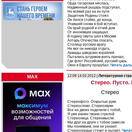
Орда татарская неслась,
Надменный рыцарь подступал,
Но всякий раз на их пути
Защитник Родины стоял.
Он бился стойко, до конца,
Упавший снова в бой вступал,
Он край родной и отчий дом
От иноземцев защищал.
В годину смуты шел к Москве
Алтарь Отечества спасать,
Столицу русскую врагу
Не мог он никогда отдать.
Армады шведских кораблей
Пытались штурмом взять причал,
Где флот Российский, русский царь
Окно в Европу прорубал.
Читать даль
12:09 14.02.2012 |
Литературная стр
MAX
Стерео. Пусто.
Стерео
Стереофото. Открытые руки.
Стереослово. Стереозвуки.
Все на двоих поделили с тобой,
Я уже ранен твоею стрелой.
Стереолица. Стереомысли.
Мы друг на друге с тобою зависли.
Мы понимаем, они не узнают.
Стереосердце стучит и пылает.
Читат