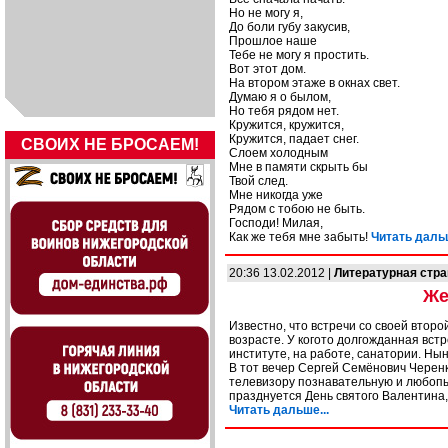
Но не могу я,
До боли губу закусив,
Прошлое наше
Тебе не могу я простить.
Вот этот дом.
На втором этаже в окнах свет.
Думаю я о былом,
Но тебя рядом нет.
Кружится, кружится,
Кружится, падает снег.
СВОИХ НЕ БРОСАЕМ!
Слоем холодным
Мне в памяти скрыть бы
Твой след.
Мне никогда уже
Рядом с тобою не быть.
Господи! Милая,
Как же тебя мне забыть!
Читать дальш
20:36 13.02.2012 |
Литературная стр
Же
Известно, что встречи со своей второ
возрасте. У когото долгожданная встре
институте, на работе, санатории. Н
В тот вечер Сергей Семёнович Черен
телевизору познавательную и любопыт
празднуется День святого Валентина, 
Читать дальше...