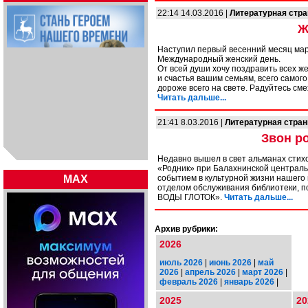
22:14 14.03.2016 |
Литературная стр
Ж
Наступил первый весенний месяц март
Международный женский день.
От всей души хочу поздравить всех ж
и счастья вашим семьям, всего самог
дороже всего на свете. Радуйтесь смех
Читать дальше...
21:41 8.03.2016 |
Литературная стран
Звон р
Недавно вышел в свет альманах стих
«Родник» при Балахнинской централь
MAX
событием в культурной жизни нашего г
отделом обслуживания библиотеки, 
ВОДЫ ГЛОТОК».
Читать дальше...
Архив рубрики:
2026
июль 2026
|
июнь 2026
|
май
2026
|
апрель 2026
|
март 2026
|
февраль 2026
|
январь 2026
|
2025
20