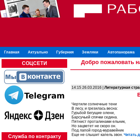
Главная
Актуально
Губерния
Земляки
Автопанорама
Добро пожаловать н
СОЦСЕТИ
14:15 26.03.2016 |
Литературная стр
Чертили солнечные тени
В лесу, и грезилась весна:
Гурьбой бегущие олени,
Барсучьей спячки седина.
Пятнист проталинами ельник,
Но зацветет не скоро он.
Под лапой город-муравейник
Еще не слышит капель звон.
Читать д
Служба по контракту