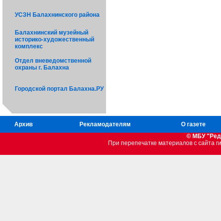
УСЗН Балахнинского района
Балахнинский музейный
историко-художественный
комплекс
Отдел вневедомственной
охраны г. Балахна
Городской портал Балахна.РУ
Архив
Рекламодателям
О газете
© МБУ "Ред
При перепечатке материалов c сайта 