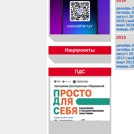
2016
декабрь 
октябрь 2
август 20
2016
|
май
март 201
январь 2
2013
декабрь 
октябрь 2
Нацпроекты
август 20
2013
|
май
март 201
январь 2
ПДС