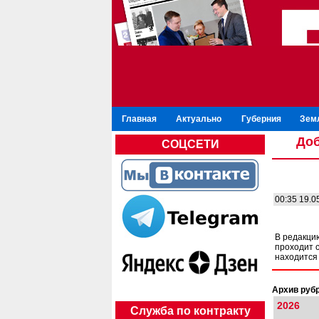
Главная
Актуально
Губерния
Зем
Доб
СОЦСЕТИ
00:35 19.0
В редакци
проходит с
находится
Архив рубр
2026
Служба по контракту