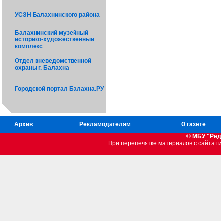
УСЗН Балахнинского района
Балахнинский музейный
историко-художественный
комплекс
Отдел вневедомственной
охраны г. Балахна
Городской портал Балахна.РУ
Архив
Рекламодателям
О газете
© МБУ "Ред
При перепечатке материалов c сайта 