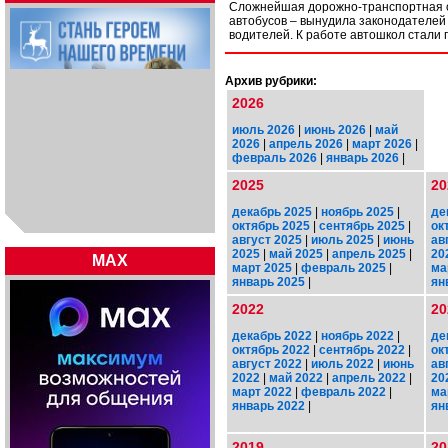
Сложнейшая дорожно-транспортная о
автобусов – вынудила законодателей 
водителей. К работе автошкол стали
Архив рубрики:
2026
июль 2026
|
июнь 2026
|
май
2026
|
апрель 2026
|
март 2026
|
февраль 2026
|
январь 2026
|
2025
20
декабрь 2025
|
ноябрь 2025
|
де
октябрь 2025
|
сентябрь 2025
|
ок
август 2025
|
июль 2025
|
июнь
ав
2025
|
май 2025
|
апрель 2025
|
20
MAX
март 2025
|
февраль 2025
|
ма
январь 2025
|
ян
2022
20
декабрь 2022
|
ноябрь 2022
|
де
октябрь 2022
|
сентябрь 2022
|
ок
август 2022
|
июль 2022
|
июнь
ав
2022
|
май 2022
|
апрель 2022
|
20
март 2022
|
февраль 2022
|
ма
январь 2022
|
ян
2019
20