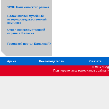
УСЗН Балахнинского района
Балахнинский музейный
историко-художественный
комплекс
Отдел вневедомственной
охраны г. Балахна
Городской портал Балахна.РУ
Архив
Рекламодателям
О газете
© МБУ "Ред
При перепечатке материалов c сайта 