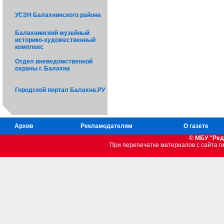
УСЗН Балахнинского района
Балахнинский музейный
историко-художественный
комплекс
Отдел вневедомственной
охраны г. Балахна
Городской портал Балахна.РУ
Архив
Рекламодателям
О газете
© МБУ "Ред
При перепечатке материалов c сайта 