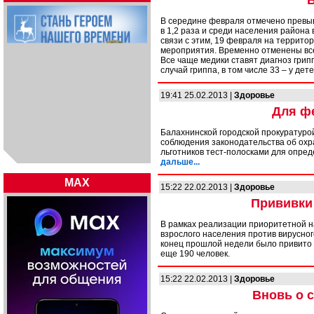
В
В середине февраля отмечено превы
в 1,2 раза и среди населения района в
связи с этим, 19 февраля на террит
мероприятия. Временно отменены вс
Все чаще медики ставят диагноз грипп
случай гриппа, в том числе 33 – у дете
19:41 25.02.2013 |
Здоровье
Для ф
Балахнинской городской прокуратуро
соблюдения законодательства об охр
льготников тест-полосками для опре
дальше...
MAX
15:22 22.02.2013 |
Здоровье
Прививки
В рамках реализации приоритетной 
взрослого населения против вирусног
конец прошлой недели было привито 
еще 190 человек.
15:22 22.02.2013 |
Здоровье
Вновь о 