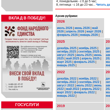
4, понедельник - с 0 до 5 час;
8, пятница - с 16 до 23 час...
Читать да
Архив рубрики:
ВКЛАД В ПОБЕДУ!
2026
июль 2026
|
июнь 2026
|
май
2026
|
апрель 2026
|
март 2026
|
февраль 2026
|
январь 2026
|
2025
20
декабрь 2025
|
ноябрь 2025
|
де
октябрь 2025
|
сентябрь 2025
|
ок
август 2025
|
июль 2025
|
июнь
ав
2025
|
май 2025
|
апрель 2025
|
20
март 2025
|
февраль 2025
|
ма
январь 2025
|
ян
2022
20
декабрь 2022
|
ноябрь 2022
|
де
октябрь 2022
|
сентябрь 2022
|
ок
август 2022
|
июль 2022
|
июнь
ав
2022
|
май 2022
|
апрель 2022
|
20
март 2022
|
февраль 2022
|
ма
январь 2022
|
ян
ГОСУСЛУГИ
2019
20