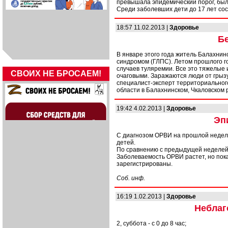
превышала эпидемический порог, было
Среди заболевших дети до 17 лет со
18:57 11.02.2013 |
Здоровье
Б
В январе этого года житель Балахнин
синдромом (ГЛПС). Летом прошлого г
случаев туляремии. Все это тяжелые
СВОИХ НЕ БРОСАЕМ!
очаговыми. Заражаются люди от грызун
специалист-эксперт территориальног
области в Балахнинском, Чкаловско
19:42 4.02.2013 |
Здоровье
Эп
С диагнозом ОРВИ на прошлой неделе
детей.
По сравнению с предыдущей неделей 
Заболеваемость ОРВИ растет, но пок
зарегистрированы.
Соб. инф.
16:19 1.02.2013 |
Здоровье
Неблаг
2, суббота - с 0 до 8 час;