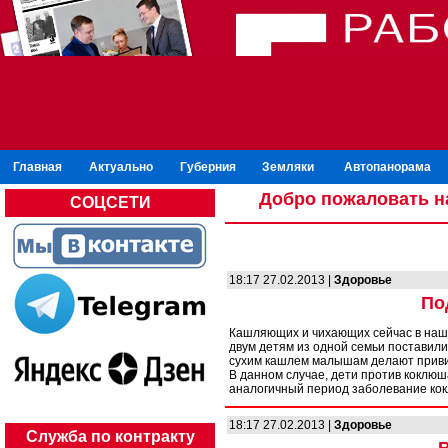
Главная
Актуально
Губерния
Земляки
Автопанорама
Добро пожаловать н
СОЦСЕТИ
18:17 27.02.2013 |
Здоровье
По
Кашляющих и чихающих сейчас в нашем
двум детям из одной семьи поставил
сухим кашлем малышам делают привив
В данном случае, дети против коклюш
аналогичный период заболевание кок
18:17 27.02.2013 |
Здоровье
Служба по контракту