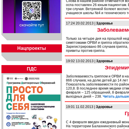
Снова в нашем районе отмечается вс
оспа поставлен 26 юным пациентам. 
три случая. Ветрянкой болеют воспитан
учащиеся школы №4 и технического т
17:24 20.02.2013 |
Здоровье
Заболеваем
Только за четыре дня на прошлой нед
симптомами ОРВИ и гриппа обратилос
Зарегистрировано 86 случаев гриппа,
Нацпроекты
привиты против гриппа.
19:02 13.02.2013 |
Здоровье
Эпидемич
ПДС
Заболеваемость гриппом и ОРВИ в н
866 случаев, на долю детей до 14 лет
Показатель заболеваемости по району
120,8. В последнее время медики отм
февраля – 125 обращений, 8 февраля 
выходных дней – 238.
Читать дальше.
19:01 11.02.2013 |
Здоровье
Г
С 4 февраля введен ежедневный мон
На территории Балахнинского района