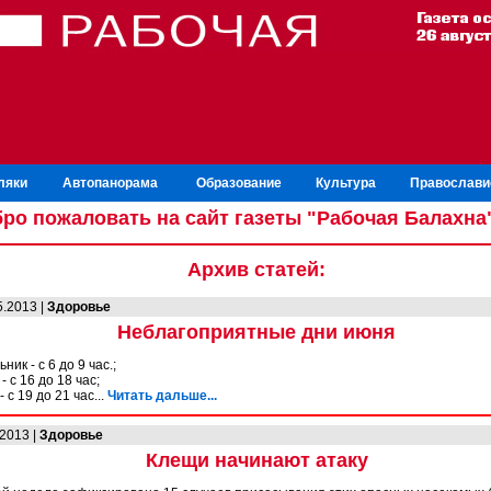
ляки
Автопанорама
Образование
Культура
Православи
ро пожаловать на сайт газеты "Рабочая Балахна
Архив статей:
5.2013 |
Здоровье
Неблагоприятные дни июня
ник - с 6 до 9 час.;
- с 16 до 18 час;
- с 19 до 21 час...
Читать дальше...
.2013 |
Здоровье
Клещи начинают атаку