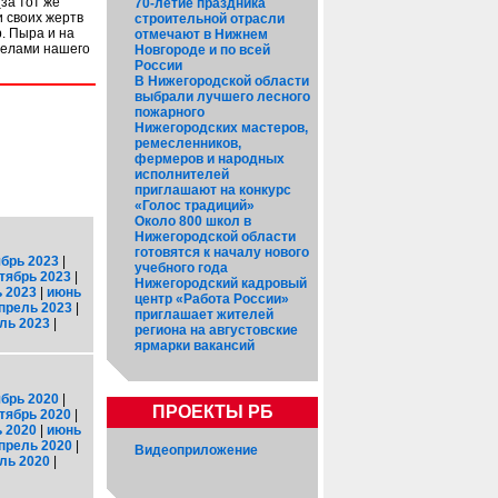
за тот же
70-летие праздника
и своих жертв
строительной отрасли
р. Пыра и на
отмечают в Нижнем
делами нашего
Новгороде и по всей
России
В Нижегородской области
выбрали лучшего лесного
пожарного
Нижегородских мастеров,
ремесленников,
фермеров и народных
исполнителей
приглашают на конкурс
«Голос традиций»
Около 800 школ в
Нижегородской области
готовятся к началу нового
брь 2023
|
учебного года
тябрь 2023
|
Нижегородский кадровый
 2023
|
июнь
центр «Работа России»
прель 2023
|
приглашает жителей
ль 2023
|
региона на августовские
ярмарки вакансий
брь 2020
|
ПРОЕКТЫ РБ
тябрь 2020
|
 2020
|
июнь
прель 2020
|
Видеоприложение
ль 2020
|