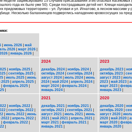
й неделе зафиксировано 15 случаев присасывания этих опасных насекомых (
ошлого года их было уже 50). Среди пострадавших детей нет. Клещи находил
их придомовых территориях – ул. Луговая и ул. Игнатово, в лесном массиве у 
дбище. Несколько балахнинцев подверглись нападению кровососущих за пре
ики:
6
|
июнь 2026
|
май
ель 2026
|
март 2026
|
2026
|
январь 2026
|
2024
2023
2025
|
ноябрь 2025
|
декабрь 2024
|
ноябрь 2024
|
декабрь 2023
|
ноя
025
|
сентябрь 2025
|
октябрь 2024
|
сентябрь 2024
|
октябрь 2023
|
сен
25
|
июль 2025
|
июнь
август 2024
|
июль 2024
|
июнь
август 2023
|
июль
 2025
|
апрель 2025
|
2024
|
май 2024
|
апрель 2024
|
2023
|
май 2023
|
а
5
|
февраль 2025
|
март 2024
|
февраль 2024
|
март 2023
|
февра
025
|
январь 2024
|
январь 2023
|
2021
2020
2022
|
ноябрь 2022
|
декабрь 2021
|
ноябрь 2021
|
декабрь 2020
|
ноя
022
|
сентябрь 2022
|
октябрь 2021
|
сентябрь 2021
|
октябрь 2020
|
сен
22
|
июль 2022
|
июнь
август 2021
|
июль 2021
|
июнь
август 2020
|
июль
 2022
|
апрель 2022
|
2021
|
май 2021
|
апрель 2021
|
2020
|
май 2020
|
а
2
|
февраль 2022
|
март 2021
|
февраль 2021
|
март 2020
|
февра
022
|
январь 2021
|
январь 2020
|