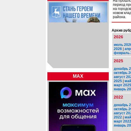
На прошло
период пр
на городск
новом кла
района.
Архив рубр
2026
июль 202
2026
|
апр
февраль 
2025
декабрь 
октябрь 2
MAX
август 20
2025
|
май
март 202
январь 2
2022
декабрь 
октябрь 2
август 20
2022
|
май
март 202
январь 2