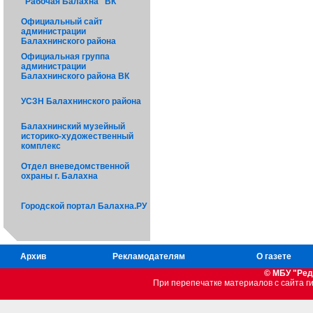
"Рабочая Балахна" ВК
Официальный сайт
администрации
Балахнинского района
Официальная группа
администрации
Балахнинского района ВК
УСЗН Балахнинского района
Балахнинский музейный
историко-художественный
комплекс
Отдел вневедомственной
охраны г. Балахна
Городской портал Балахна.РУ
Архив
Рекламодателям
О газете
© МБУ "Ред
При перепечатке материалов c сайта 