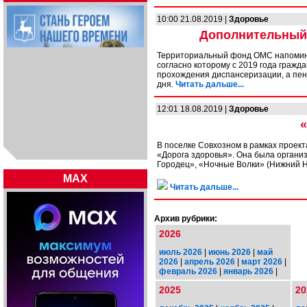
10:00 21.08.2019 |
Здоровье
Дополнительный 
Территориальный фонд ОМС напомина
согласно которому с 2019 года граж
прохождения диспансеризации, а пен
дня.
Читать дальше...
12:01 18.08.2019 |
Здоровье
«
В поселке Совхозном в рамках проект
«Дорога здоровья». Она была органи
Городец», «Ночные Волки» (Нижний Н
MAX
Читать дальше...
Архив рубрики:
2026
июль 2026
|
июнь 2026
|
май
2026
|
апрель 2026
|
март 2026
|
февраль 2026
|
январь 2026
|
2025
20