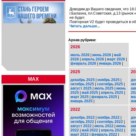
Доводим до Вашего сведения, что 18.0
г.Балахна, пл.Советская, д.13 (рыно
не будет.
Повторная V2 будет проводиться в о
Читать дальше...
Архив рубрики:
2026
июль 2026
|
июнь 2026
|
май
2026
|
апрель 2026
|
март 2026
|
февраль 2026
|
январь 2026
|
2025
20
MAX
декабрь 2025
|
ноябрь 2025
|
де
октябрь 2025
|
сентябрь 2025
|
ок
август 2025
|
июль 2025
|
июнь
ав
2025
|
май 2025
|
апрель 2025
|
20
март 2025
|
февраль 2025
|
ма
январь 2025
|
ян
2022
20
декабрь 2022
|
ноябрь 2022
|
де
октябрь 2022
|
сентябрь 2022
|
ок
август 2022
|
июль 2022
|
июнь
ав
2022
|
май 2022
|
апрель 2022
|
20
март 2022
|
февраль 2022
|
ма