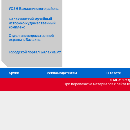
УСЗН Балахнинского района
Балахнинский музейный
историко-художественный
комплекс
Отдел вневедомственной
охраны г. Балахна
Городской портал Балахна.РУ
Архив
Рекламодателям
О газете
© МБУ "Ред
При перепечатке материалов c сайта 