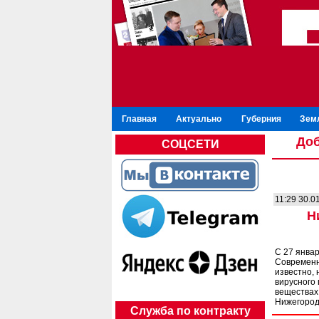
Главная
Актуально
Губерния
Зем
Доб
СОЦСЕТИ
11:29 30.0
Н
С 27 янва
Современн
известно,
вирусного 
веществах 
Нижегород
Служба по контракту