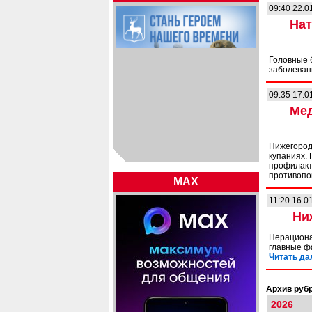
09:40 22.0
Нат
Головные 
заболева
09:35 17.0
Мед
Нижегород
купаниях.
профилакт
противопок
MAX
11:20 16.0
Ни
Нерациона
главные ф
Читать да
Архив рубр
2026