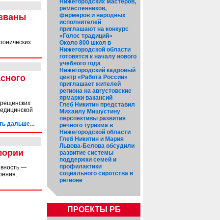
Нижегородских мастеров,
ремесленников,
фермеров и народных
ызваны
исполнителей
приглашают на конкурс
«Голос традиций»
хронических
Около 800 школ в
Нижегородской области
готовятся к началу нового
учебного года
Нижегородский кадровый
асного
центр «Работа России»
приглашает жителей
региона на августовские
ярмарки вакансий
Крещенских
Глеб Никитин представил
медицинской
Михаилу Мишустину
перспективы развития
ть дальше...
речного туризма в
Нижегородской области
Глеб Никитин и Мария
Львова-Белова обсудили
лории
развитие системы
поддержки семей и
профилактики
ивность —
социального сиротства в
рения.
регионе
ПРОЕКТЫ РБ