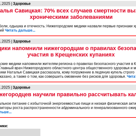
1.2025 |
Здоровье
алья Савицкая: 70% всех случаев смертности в
хроническими заболеваниями
боли, одышка и отечность: Нижегородские медики назвали первые признаки 
ний
Читать дальше...
1.2025 |
Здоровье
ики напомнили нижегородцам о правилах безоп
участия в Крещенских купаниях
ские медики напомнили жителям региона о правилах безопасного участия в 
 Главный врач Нижегородского областного центра общественного здоровья и 
ики Наталья Савицкая рассказала, кому погружение в ледяную купель строго
азано, а также о том, как совершить омовение без рисков для здоровья.
Чита
1.2025 |
Здоровье
жегородцев научили правильно рассчитывать ка
льное питание с избыточной энергоемкостью пищи и низкая физическая акт
акторы роста распространенности абдоминального и генерализованного ожи
льше...
ики: