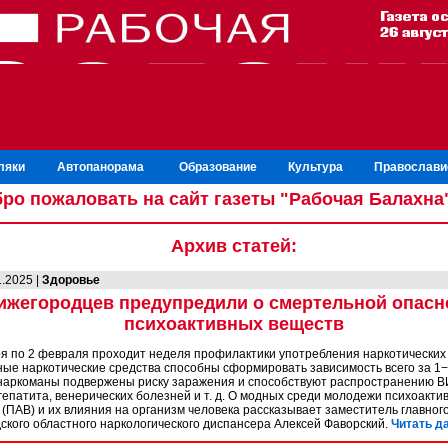
ляки
Автопанорама
Образование
Культура
Православи
ро пожаловать на сайт газеты "Рабочая Балахна
Архив статей:
1.2025 |
Здоровье
ижегородцев предупредили о смертельной опасн
психоактивных веществ
ря по 2 февраля проходит неделя профилактики употребления наркотических 
ые наркотические средства способны сформировать зависимость всего за 1−
 наркоманы подвержены риску заражения и способствуют распространению 
гепатита, венерических болезней и т. д. О модных среди молодежи психоакти
(ПАВ) и их влияния на организм человека рассказывает заместитель главног
ского областного наркологического диспансера Алексей Фаворский.
Читать да