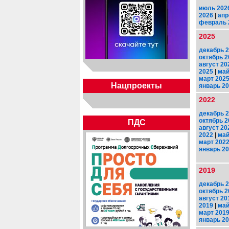
июль 202
2026
|
апр
февраль 
2025
декабрь 
октябрь 2
август 20
2025
|
май
март 202
Нацпроекты
январь 2
2022
декабрь 
октябрь 2
ПДС
август 20
2022
|
май
март 202
январь 2
2019
декабрь 
октябрь 2
август 20
2019
|
май
март 201
январь 2