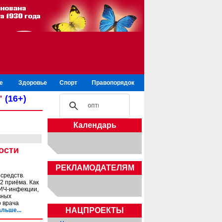
е
Здоровье
Спорт
Правопорядок
"
(16+)
Календарь
ости
РЕКЛАМОДАТЕЛЯМ
средств.
2 приёма. Как
ВИЧ-инфекции,
вных
о врача
НАЦПРОЕКТЫ
льше...