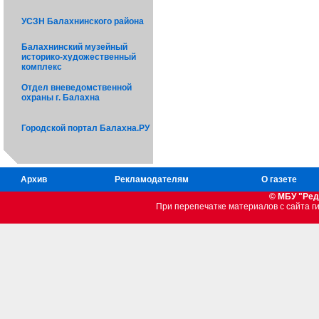
УСЗН Балахнинского района
Балахнинский музейный
историко-художественный
комплекс
Отдел вневедомственной
охраны г. Балахна
Городской портал Балахна.РУ
Архив
Рекламодателям
О газете
© МБУ "Ред
При перепечатке материалов c сайта 