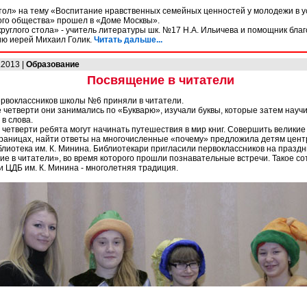
тол» на тему «Воспитание нравственных семейных ценностей у молодежи в у
го общества» прошел в «Доме Москвы».
руглого стола» - учитель литературы шк. №17 Н.А. Ильичева и помощник благ
ю иерей Михаил Голик.
Читать дальше...
.2013 |
Образование
Посвящение в читатели
рвоклассников школы №6 приняли в читатели.
 четверти они занимались по «Букварю», изучали буквы, которые затем науч
в слова.
й четверти ребята могут начинать путешествия в мир книг. Совершить великие
раницах, найти ответы на многочисленные «почему» предложила детям цен
блиотека им. К. Минина. Библиотекари пригласили первоклассников на праздн
е в читатели», во время которого прошли познавательные встречи. Такое со
 ЦДБ им. К. Минина - многолетняя традиция.