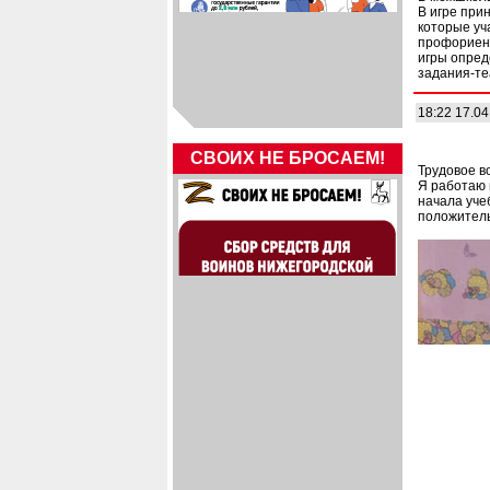
В игре при
которые уч
профориент
игры опред
задания-т
18:22 17.04
СВОИХ НЕ БРОСАЕМ!
Трудовое в
Я работаю 
начала уче
положитель