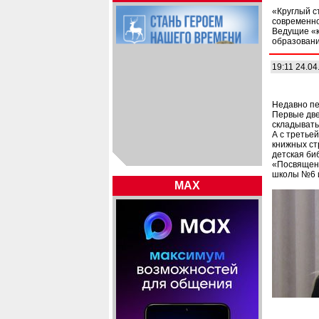
«Круглый с
современно
Ведущие «к
образовани
19:11 24.04
Недавно пе
Первые две
складывать 
А с третье
книжных ст
детская би
«Посвящени
школы №6 и
MAX