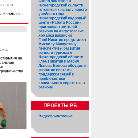
Около 800 школ в
словиях
Нижегородской области
готовятся к началу нового
очинного по
учебного года
Нижегородский кадровый
центр «Работа России»
приглашает жителей
региона на августовские
ярмарки вакансий
Глеб Никитин представил
Михаилу Мишустину
перспективы развития
ились
речного туризма в
Нижегородской области
 открытия на
Глеб Никитин и Мария
тральная
Львова-Белова обсудили
ик
развитие системы
трудничество
поддержки семей и
профилактики
социального сиротства в
регионе
ПРОЕКТЫ РБ
Видеоприложение