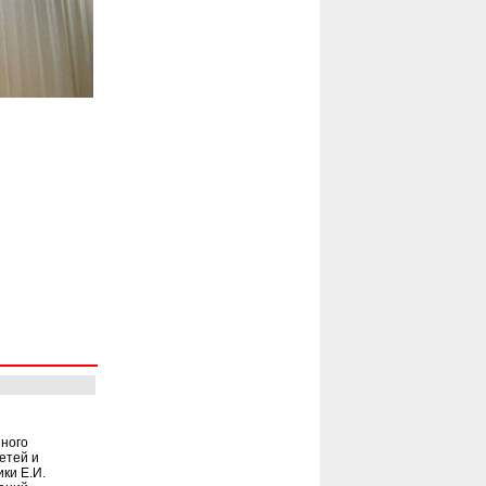
нного
етей и
ки Е.И.