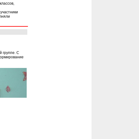
классов,
 участники
лняли
 группе. С
формирование