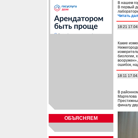
В нашем го
В первый д
лаборатори
Читать дал
18:21 17.04
Какие изме
Нижегородс
измеритель
биологии, 
вооружен»,
ошибок, на
18:11 17.04
В районном
Маргелова
Престижный
финалу дву
ОБЪЯСНЯЕМ