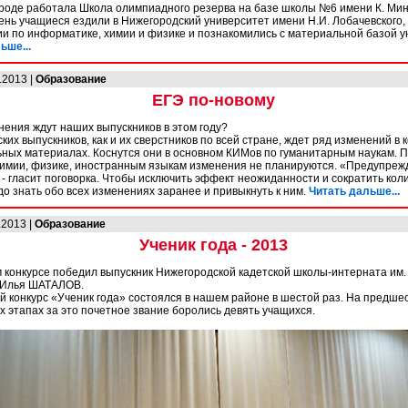
роде работала Школа олимпиадного резерва на базе школы №6 имени К. Мин
ень учащиеся ездили в Нижегородский университет имени Н.И. Лобачевского, 
и по информатике, химии и физике и познакомились с материальной базой у
ьше...
.2013 |
Образование
ЕГЭ по-новому
нения ждут наших выпускников в этом году?
ких выпускников, как и их сверстников по всей стране, ждет ряд изменений в 
ных материалах. Коснутся они в основном КИМов по гуманитарным наукам. П
химии, физике, иностранным языкам изменения не планируются. «Предупрежд
 - гласит поговорка. Чтобы исключить эффект неожиданности и сократить кол
до знать обо всех изменениях заранее и привыкнуть к ним.
Читать дальше...
.2013 |
Образование
Ученик года - 2013
 конкурсе победил выпускник Нижегородской кадетской школы-интерната им. 
 Илья ШАТАЛОВ.
 конкурс «Ученик года» состоялся в нашем районе в шестой раз. На предш
х этапах за это почетное звание боролись девять учащихся.