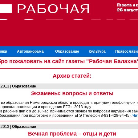
ляки
Автопанорама
Образование
Культура
Православи
ро пожаловать на сайт газеты "Рабочая Балахна
Архив статей:
.2013 |
Образование
Экзамены: вопросы и ответы
во образования Нижегородской области проводит «горячую» телефонную и 
опросам организации и проведения ЕГЭ в 2013 году.
в рабочие дни с 9 до 18 час. принимаются звонки по вопросам нарушения за
образования при подготовке и проведении ЕГЭ (телефон 8-831-428-94-45).
Чи
.2013 |
Образование
Вечная проблема – отцы и дети