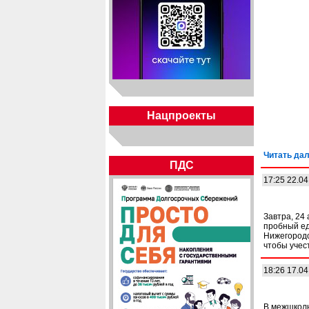
Нацпроекты
Читать дал
ПДС
17:25 22.04
Завтра, 24
пробный ед
Нижегородс
чтобы учес
18:26 17.04
В межшколь