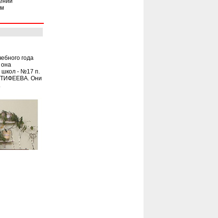
дений
ам
ебного года
 она
 школ - №17 п.
СТИФЕЕВА. Они
.