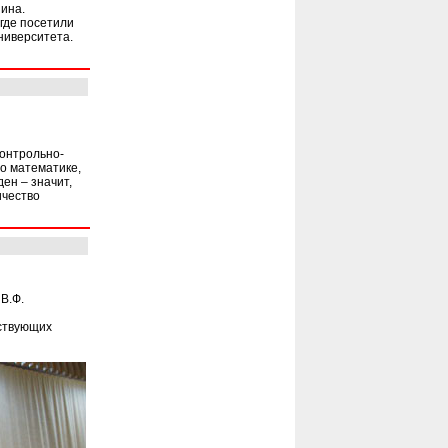
ина.
где посетили
ниверситета.
контрольно-
о математике,
ен – значит,
ичество
В.Ф.
ествующих