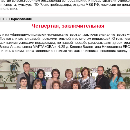
Участие во всестороннем обсуждении вопроса приняли представители учреж
я, спорта, культуры, ТО Роспотребнадзора, отдела МВД РФ, комиссии по дел
ннолетних.
2013 |
Образование
Четвертая, заключительная
и на «финишную прямую» -началась четвертая, заключительная четверть уч
 Третья считается самой продолжительной и во многом решающей. О том, чем
ь и какими успехами порадовала, по нашей просьбе рассказывают директора
 Елена Анатольевна МАРТАКОВА и №25 д. Конево Валентина Николаевна ЕВ
лились своими впечатлениями от только что закончившихся весенних каникул