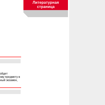
Литературная
страница
ройдет
ому предмету в
ный экзамен,