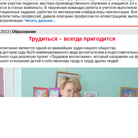
няли участие педагоги, мастера производственного обучения и учащиеся 10-х 
атся в стенах комбината. В творческих командах ребята и учителя выполняли
ационные задания, работая по материалам слайдов игры-презентации. Все
еляли типы профессий, давали описание профессии по иллюстрациям, выпо
еатрализации.
Читать дальше...
.2013 |
Образование
Трудиться – всегда пригодится
оспитание является одной из важнейших задач нашего общества.
в детском саду №29 комбинированного вида воспитателем в подготовительной
бного года реализую проект «Трудовое воспитание», который направлен на 
ного отношения детей к собственному труду и труду других людей.