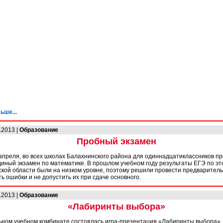
ьше...
.2013 |
Образование
Пробный экзамен
 апреля, во всех школах Балахнинского района для одиннадцатиклассников п
иный экзамен по математике. В прошлом учебном году результаты ЕГЭ по эт
кой области были на низком уровне, поэтому решили провести предваритель
ть ошибки и не допустить их при сдаче основного.
.2013 |
Образование
«Лабиринты выбора»
ном учебном комбинате состоялась игра-презентация «Лабиринты выбора».