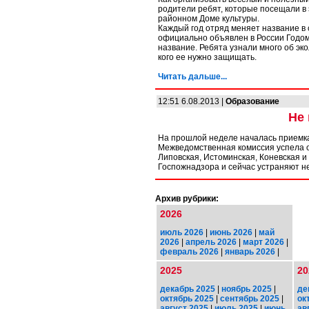
родители ребят, которые посещали в
районном Доме культуры.
Каждый год отряд меняет название в 
официально объявлен в России Годо
название. Ребята узнали много об эко
кого ее нужно защищать.
Читать дальше...
12:51 6.08.2013 |
Образование
Не 
На прошлой неделе началась приемка
Межведомственная комиссия успела о
Липовская, Истоминская, Коневская 
Госпожнадзора и сейчас устраняют н
Архив рубрики:
2026
июль 2026
|
июнь 2026
|
май
2026
|
апрель 2026
|
март 2026
|
февраль 2026
|
январь 2026
|
2025
20
декабрь 2025
|
ноябрь 2025
|
де
октябрь 2025
|
сентябрь 2025
|
ок
август 2025
|
июль 2025
|
июнь
ав