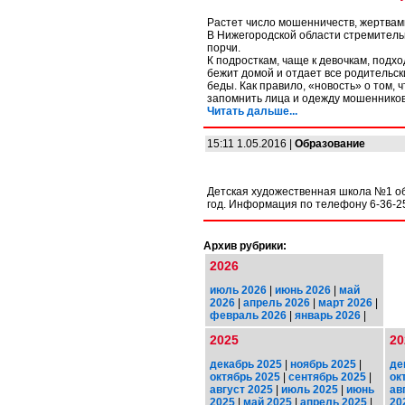
Растет число мошенничеств, жертвам
В Нижегородской области стремитель
порчи.
К подросткам, чаще к девочкам, подхо
бежит домой и отдает все родительс
беды. Как правило, «новость» о том, ч
запомнить лица и одежду мошенников
Читать дальше...
15:11 1.05.2016 |
Образование
Детская художественная школа №1 об
год. Информация по телефону 6-36-2
Архив рубрики:
2026
июль 2026
|
июнь 2026
|
май
2026
|
апрель 2026
|
март 2026
|
февраль 2026
|
январь 2026
|
2025
20
декабрь 2025
|
ноябрь 2025
|
де
октябрь 2025
|
сентябрь 2025
|
ок
август 2025
|
июль 2025
|
июнь
ав
2025
|
май 2025
|
апрель 2025
|
20