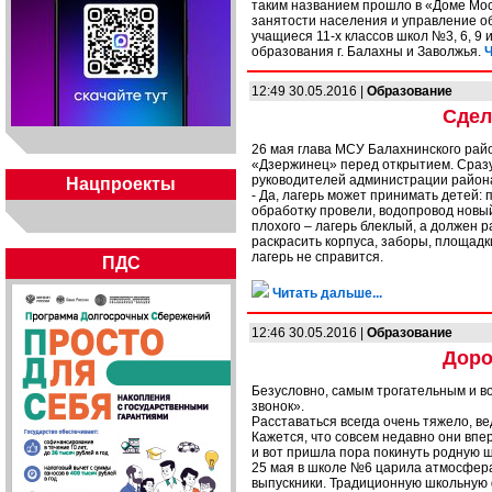
таким названием прошло в «Доме Мос
занятости населения и управление о
учащиеся 11-х классов школ №3, 6, 9
образования г. Балахны и Заволжья.
Ч
12:49 30.05.2016 |
Образование
Сдел
26 мая глава МСУ Балахнинского рай
«Дзержинец» перед открытием. Сразу
руководителей администрации района
Нацпроекты
- Да, лагерь может принимать детей
обработку провели, водопровод новый
плохого – лагерь блеклый, а должен р
раскрасить корпуса, заборы, площадк
лагерь не справится.
ПДС
Читать дальше...
12:46 30.05.2016 |
Образование
Доро
Безусловно, самым трогательным и 
звонок».
Расставаться всегда очень тяжело, ве
Кажется, что совсем недавно они впе
и вот пришла пора покинуть родную ш
25 мая в школе №6 царила атмосфера 
выпускники. Традиционную школьную 