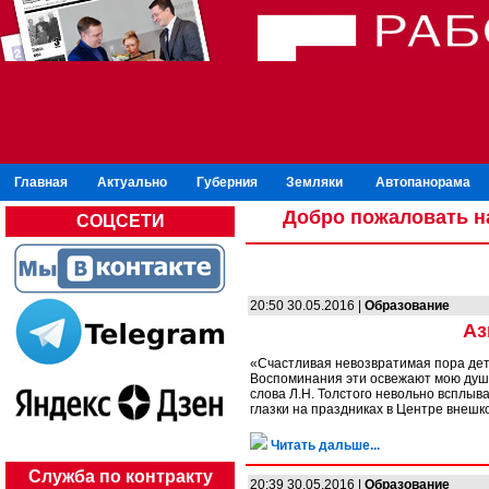
Главная
Актуально
Губерния
Земляки
Автопанорама
Добро пожаловать н
СОЦСЕТИ
20:50 30.05.2016 |
Образование
Аз
«Счастливая невозвратимая пора детс
Воспоминания эти освежают мою душу
слова Л.Н. Толстого невольно всплыв
глазки на праздниках в Центре внеш
Читать дальше...
Служба по контракту
20:39 30.05.2016 |
Образование