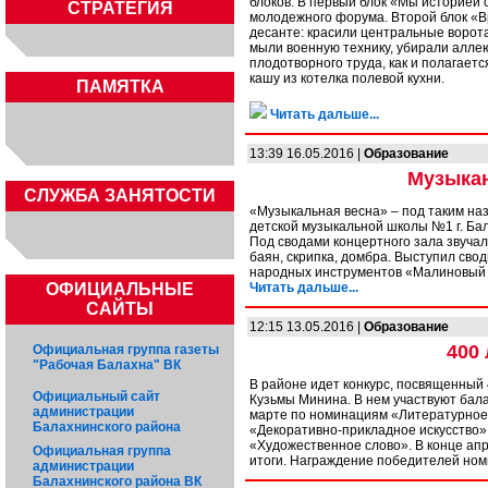
блоков. В первый блок «Мы историей
СТРАТЕГИЯ
молодежного форума. Второй блок «Вр
десанте: красили центральные ворота
мыли военную технику, убирали аллею
плодотворного труда, как и полагает
кашу из котелка полевой кухни.
ПАМЯТКА
Читать дальше...
13:39 16.05.2016 |
Образование
Музыкан
CЛУЖБА ЗАНЯТОСТИ
«Музыкальная весна» – под таким на
детской музыкальной школы №1 г. Ба
Под сводами концертного зала звучал
баян, скрипка, домбра. Выступил сво
народных инструментов «Малиновый 
ОФИЦИАЛЬНЫЕ
Читать дальше...
САЙТЫ
12:15 13.05.2016 |
Образование
400
Официальная группа газеты
"Рабочая Балахна" ВК
В районе идет конкурс, посвященный
Официальный сайт
Кузьмы Минина. В нем участвуют бала
администрации
марте по номинациям «Литературное 
Балахнинского района
«Декоративно-прикладное искусство»
«Художественное слово». В конце ап
Официальная группа
итоги. Награждение победителей номи
администрации
Балахнинского района ВК