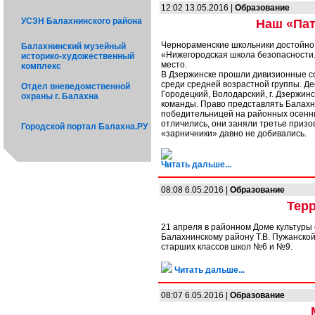
12:02 13.05.2016 |
Образование
УСЗН Балахнинского района
Наш «Пат
Чернораменские школьники достойно
Балахнинский музейный
«Нижегородская школа безопасности.
историко-художественный
место.
комплекс
В Дзержинске прошли дивизионные с
среди средней возрастной группы. Де
Отдел вневедомственной
Городецкий, Володарский, г. Дзержин
охраны г. Балахна
команды. Право представлять Балах
победительницей на районных осенни
отличились, они заняли третье призо
Городской портал Балахна.РУ
«зарничники» давно не добивались.
Читать дальше...
08:08 6.05.2016 |
Образование
Тер
21 апреля в районном Доме культуры
Балахнинскому району Т.В. Пужанско
старших классов школ №6 и №9.
Читать дальше...
08:07 6.05.2016 |
Образование