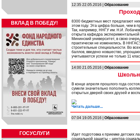
12:35 22.05.2016 |
Образование
Проход
8300 бюджетных мест предлагают ни
ВКЛАД В ПОБЕДУ!
этом году. Эта цифра больше, чем в 
Так, например, ННГУ им. Н.И. Лобаче
открыта кафедра экспериментальной 
Мининский университет, в свою очере
практически не изменились. В ННГАСУ
строительные специальности. Во все
баллов, введено новшество, упроща
учитываются успехи не только 11 класс
14:00 21.05.2016 |
Образование
Школьн
В конце апреля прошлого года состоя
сумели значительно пополнить коллек
открытых дверей своих друзей и восп
Читать дальше...
07:04 19.05.2016 |
Образование
ГОСУСЛУГИ
Идет подготовка к приемке детских л
социальной защиты – центра социаль