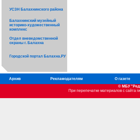
УСЗН Балахнинского района
Балахнинский музейный
историко-художественный
комплекс
Отдел вневедомственной
охраны г. Балахна
Городской портал Балахна.РУ
Архив
Рекламодателям
О газете
© МБУ "Ред
При перепечатке материалов c сайта 