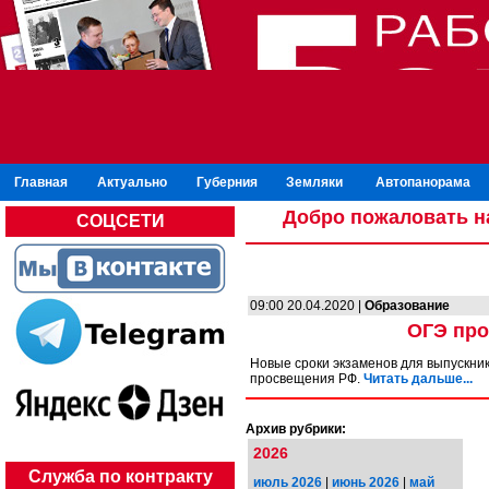
Главная
Актуально
Губерния
Земляки
Автопанорама
Добро пожаловать н
СОЦСЕТИ
09:00 20.04.2020 |
Образование
ОГЭ про
Новые сроки экзаменов для выпускни
просвещения РФ.
Читать дальше...
Архив рубрики:
2026
Служба по контракту
июль 2026
|
июнь 2026
|
май