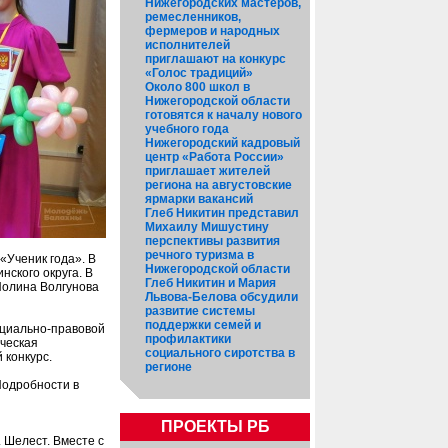
Нижегородских мастеров,
ремесленников,
фермеров и народных
исполнителей
приглашают на конкурс
«Голос традиций»
Около 800 школ в
Нижегородской области
готовятся к началу нового
учебного года
Нижегородский кадровый
центр «Работа России»
приглашает жителей
региона на августовские
ярмарки вакансий
Глеб Никитин представил
Михаилу Мишустину
перспективы развития
речного туризма в
«Ученик года». В
Нижегородской области
нского округа. В
Глеб Никитин и Мария
Полина Волгунова
Львова-Белова обсудили
развитие системы
поддержки семей и
оциально-правовой
профилактики
ческая
социального сиротства в
 конкурс.
регионе
Подробности в
ПРОЕКТЫ РБ
 Шелест. Вместе с