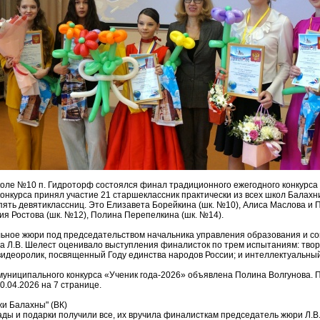
коле №10 п. Гидроторф состоялся финал традиционного ежегодного конкурса 
онкурса принял участие 21 старшеклассник практически из всех школ Балахни
ять девятиклассниц. Это Елизавета Борейкина (шк. №10), Алиса Маслова и 
ия Ростова (шк. №12), Полина Перепелкина (шк. №14).
ное жюри под председательством начальника управления образования и с
а Л.В. Шелест оценивало выступления финалисток по трем испытаниям: твор
видеоролик, посвященный Году единства народов России; и интеллектуальный
униципального конкурса «Ученик года-2026» объявлена Полина Волгунова. 
0.04.2026 на 7 странице.
и Балахны" (ВК)
ады и подарки получили все, их вручила финалисткам председатель жюри Л.В.