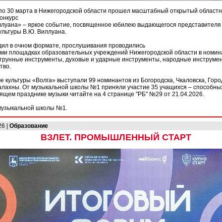
по 30 марта в Нижегородской области прошел масштабный открытый областн
онкурс
луана» – яркое событие, посвященное юбилею выдающегося представителя
ультуры В.Ю. Виллуана.
дил в очном формате, прослушивания проводились
еми площадках образовательных учреждений Нижегородской области в номин
трунные инструменты, духовые и ударные инструменты, народные инструмен
тво.
е культуры «Волга» выступали 99 номинантов из Богородска, Чкаловска, Гор
алахны. От музыкальной школы №1 приняли участие 35 учащихся – способны
оящем празднике музыки читайте на 4 странице "РБ" №29 от 21.04.2026.
музыкальной школы №1.
26 |
Образование
ВЗЛЕТ. ПРОМЫШЛЕННЫЙ СТАРТ