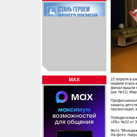
MAX
22 апреля в ш
первом этапе к
финал вышли п
(шк. №11), Мар
Профессиональ
защиты детств
презентация; 
Победителем м
«РБ» №32 от 3
Фото "Молодеж
На фото: Нагр