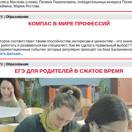
 Алиса Маслова (слева), Полина Перепелкина, победительница конкурса Поли
ейкина, Мария Ростова.
26 |
Образование
КОМПАС В МИРЕ ПРОФЕССИЙ
торое соответствует твоим способностям, интересам и ценностям – это знач
 работать и развиваться как специалист. Как же сделать правильный выбор? 
ориентационные события, которые регулярно проходят на базе Балахнинско
ать дальше...
26 |
Образование
ЕГЭ ДЛЯ РОДИТЕЛЕЙ В СЖАТОЕ ВРЕМЯ