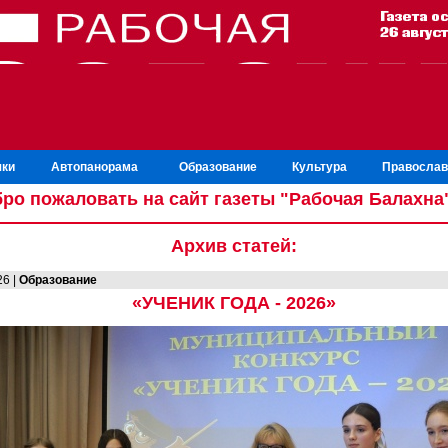
ки
Автопанорама
Образование
Культура
Православ
ро пожаловать на сайт газеты "Рабочая Балахна
Архив статей:
26 |
Образование
«УЧЕНИК ГОДА - 2026»