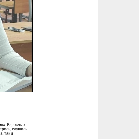
ена. Взрослые
троль, слушали
, так и