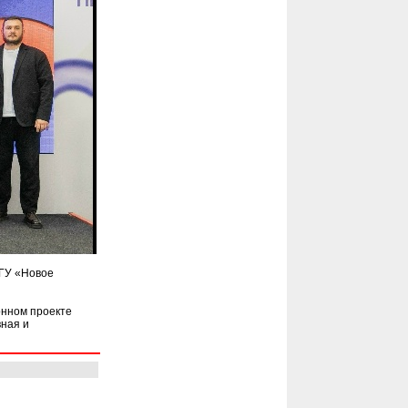
НГУ «Новое
онном проекте
ная и