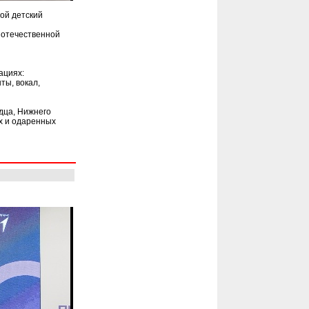
ой детский
 отечественной
ациях:
ты, вокал,
одца, Нижнего
х и одаренных