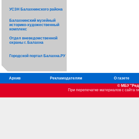
УСЗН Балахнинского района
Балахнинский музейный
историко-художественный
комплекс
Отдел вневедомственной
охраны г. Балахна
Городской портал Балахна.РУ
Архив
Рекламодателям
О газете
© МБУ "Ред
При перепечатке материалов c сайта 