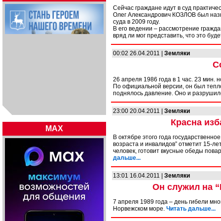
Сейчас граждане идут в суд практичес
Олег Александрович КОЗЛОВ был назн
суда в 2009 году.
В его ведении – рассмотрение гражда
вряд ли мог представить, что это бу
00:02 26.04.2011 |
Земляки
С
26 апреля 1986 года в 1 час. 23 мин
По официальной версии, он был тепло
поднялось давление. Оно и разрушил
23:00 20.04.2011 |
Земляки
Красна изб
MAX
В октябре этого года государственно
возраста и инвалидов” отметит 15-лет
человек, готовит вкусные обеды пов
дальше...
13:01 16.04.2011 |
Земляки
Он служил на “
7 апреля 1989 года – день гибели мн
Норвежском море.
Читать дальше...