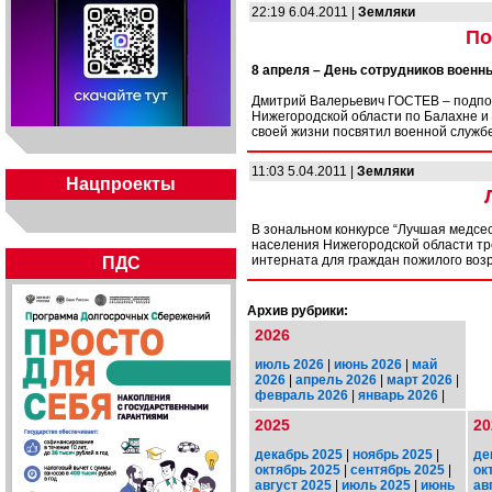
22:19 6.04.2011 |
Земляки
По
8 апреля – День сотрудников военн
Дмитрий Валерьевич ГОСТЕВ – подпол
Нижегородской области по Балахне и 
своей жизни посвятил военной служб
11:03 5.04.2011 |
Земляки
Нацпроекты
В зональном конкурсе “Лучшая медсе
населения Нижегородской области тр
интерната для граждан пожилого воз
ПДС
Архив рубрики:
2026
июль 2026
|
июнь 2026
|
май
2026
|
апрель 2026
|
март 2026
|
февраль 2026
|
январь 2026
|
2025
20
декабрь 2025
|
ноябрь 2025
|
де
октябрь 2025
|
сентябрь 2025
|
ок
август 2025
|
июль 2025
|
июнь
ав