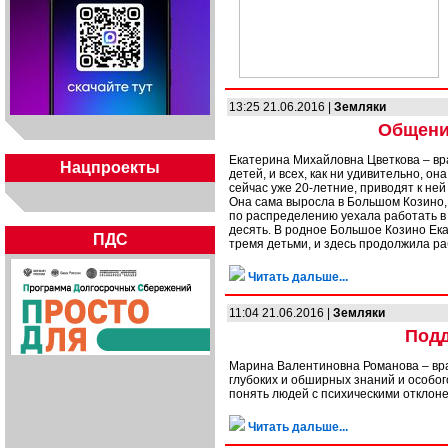
13:25 21.06.2016 |
Земляки
Общение
Екатерина Михайловна Цветкова – вр
Нацпроекты
детей, и всех, как ни удивительно, 
сейчас уже 20-летние, приводят к не
Она сама выросла в Большом Козино, 
по распределению уехала работать в 
десять. В родное Большое Козино Ека
ПДС
тремя детьми, и здесь продолжила р
Читать дальше...
11:04 21.06.2016 |
Земляки
Подд
Марина Валентиновна Романова – вра
глубоких и обширных знаний и особог
понять людей с психическими отклоне
Читать дальше...