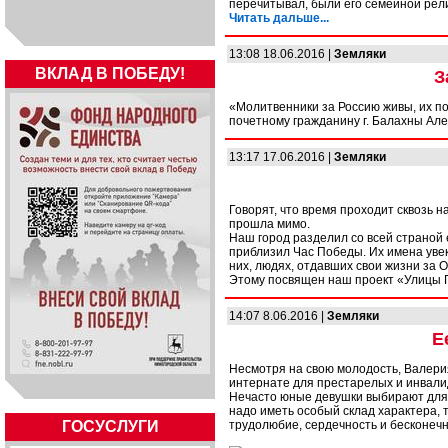
перечитывал, были его семейной рели
Читать дальше...
13:08 18.06.2016 |
Земляки
ВКЛАД В ПОБЕДУ!
З
«Молитвенники за Россию живы, их п
почетному гражданину г. Балахны Ал
13:17 17.06.2016 |
Земляки
Говорят, что время проходит сквозь н
прошла мимо.
Наш город разделил со всей страной е
приблизил Час Победы. Их имена увек
них, людях, отдавших свои жизни за О
Этому посвящен наш проект «Улицы 
14:07 8.06.2016 |
Земляки
Е
Несмотря на свою молодость, Валерия
интернате для престарелых и инвали
Нечасто юные девушки выбирают для 
надо иметь особый склад характера, т
ГОСУСЛУГИ
трудолюбие, сердечность и бесконечн