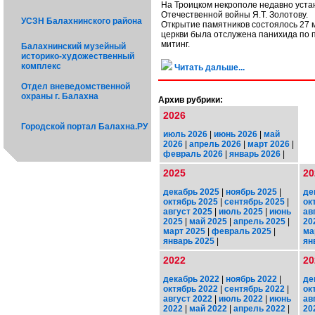
На Троицком некрополе недавно уста
Отечественной войны Я.Т. Золотову.
УСЗН Балахнинского района
Открытие памятников состоялось 27 м
церкви была отслужена панихида по 
митинг.
Балахнинский музейный
историко-художественный
комплекс
Читать дальше...
Отдел вневедомственной
охраны г. Балахна
Архив рубрики:
2026
Городской портал Балахна.РУ
июль 2026
|
июнь 2026
|
май
2026
|
апрель 2026
|
март 2026
|
февраль 2026
|
январь 2026
|
2025
20
декабрь 2025
|
ноябрь 2025
|
де
октябрь 2025
|
сентябрь 2025
|
ок
август 2025
|
июль 2025
|
июнь
ав
2025
|
май 2025
|
апрель 2025
|
20
март 2025
|
февраль 2025
|
ма
январь 2025
|
ян
2022
20
декабрь 2022
|
ноябрь 2022
|
де
октябрь 2022
|
сентябрь 2022
|
ок
август 2022
|
июль 2022
|
июнь
ав
2022
|
май 2022
|
апрель 2022
|
20