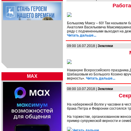
Работа
Большому Максу – 60! Так называли 
Анатолия Васильевича Максимушкина в
ряду с подчиненными выходил на деж
Читать дальше...
09:00 16.07.2018 |
Земляки
Накануне Всероссийского праздника 
Шабашовым из Большого Козино вручи
MAX
верность».
Читать дальше...
08:00 10.07.2018 |
Земляки
Секр
На набережной Волги у часовни в чес
брака Петра и Февронии состоялся тр
На торжестве, организованном женсо
пример супружеской верности и семей
Читать дальше...