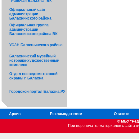
"Рабочая Балахна" ВК
Официальный сайт
администрации
Балахнинского района
Официальная группа
администрации
Балахнинского района ВК
УСЗН Балахнинского района
Балахнинский музейный
историко-художественный
комплекс
Отдел вневедомственной
охраны г. Балахна
Городской портал Балахна.РУ
Архив
Рекламодателям
О газете
© МБУ "Ред
При перепечатке материалов c сайта 