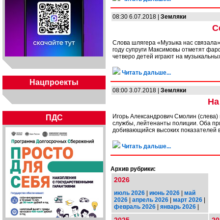
08:30 6.07.2018 |
Земляки
С
Слова шлягера «Музыка нас связала»
году супруги Максимовы отметят фар
четверо детей играют на музыкальны
Читать дальше...
Нацпроекты
08:00 3.07.2018 |
Земляки
На
Игорь Александрович Смолин (слева)
ПДС
службы, лейтенанты полиции. Оба при
добивающийся высоких показателей в
Читать дальше...
Архив рубрики:
2026
июль 2026
|
июнь 2026
|
май
2026
|
апрель 2026
|
март 2026
|
февраль 2026
|
январь 2026
|