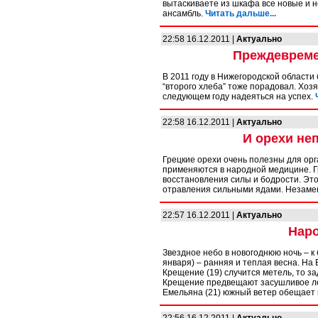
вытаскиваете из шкафа все новые и 
ансамбль.
Читать дальше...
22:58 16.12.2011 |
Актуально
Преждевреме
В 2011 году в Нижегородской област
“второго хлеба” тоже порадовал. Хоз
следующем году надеяться на успех.
22:58 16.12.2011 |
Актуально
И орехи не
Грецкие орехи очень полезны для ор
применяются в народной медицине. 
восстановления силы и бодрости. Эт
отравления сильными ядами. Незамен
22:57 16.12.2011 |
Актуально
Нар
Звездное небо в новогоднюю ночь – к
января) – ранняя и теплая весна. На 
Крещение (19) случится метель, то з
Крещение предвещают засушливое лет
Емельяна (21) южный ветер обещает 