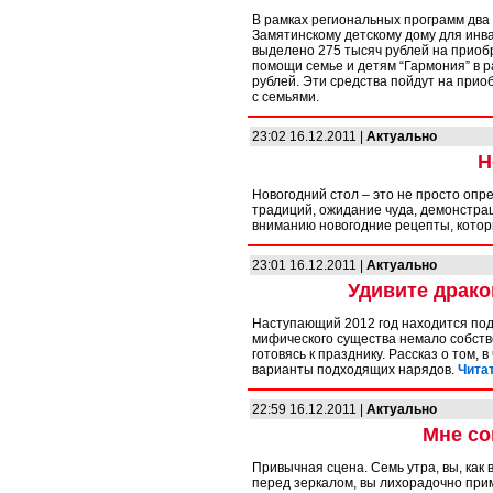
В рамках региональных программ два
Замятинскому детскому дому для инв
выделено 275 тысяч рублей на приоб
помощи семье и детям “Гармония” в р
рублей. Эти средства пойдут на прио
с семьями.
23:02 16.12.2011 |
Актуально
Н
Новогодний стол – это не просто оп
традиций, ожидание чуда, демонстра
вниманию новогодние рецепты, кото
23:01 16.12.2011 |
Актуально
Удивите драко
Наступающий 2012 год находится под 
мифического существа немало собств
готовясь к празднику. Рассказ о том, 
варианты подходящих нарядов.
Читат
22:59 16.12.2011 |
Актуально
Мне со
Привычная сцена. Семь утра, вы, как 
перед зеркалом, вы лихорадочно прим