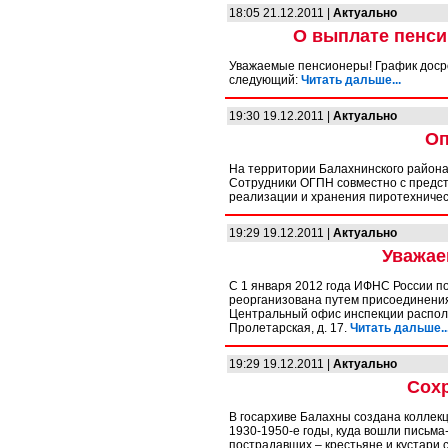
18:05 21.12.2011 |
Актуально
О выплате пенси
Уважаемые пенсионеры! График досро
следующий:
Читать дальше...
19:30 19.12.2011 |
Актуально
Оп
На территории Балахнинского района
Сотрудники ОГПН совместно с предст
реализации и хранения пиротехничес
19:29 19.12.2011 |
Актуально
Уважае
C 1 января 2012 года ИФНС России п
реорганизована путем присоединени
Центральный офис инспекции располож
Пролетарская, д. 17.
Читать дальше..
19:29 19.12.2011 |
Актуально
Сохр
В госархиве Балахны создана коллекц
1930-1950-е годы, куда вошли письма
пострадавших – крестьяне и кустари