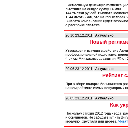
Ежемесячную денежную компенсацию 
льготника на общую сумму 14 млн.
144 тысячи рублей. Выплата компенса
1144 льготникам, это на 259 человек 
Выплата компенсации будет возобно
о рассрочке платежа.
20:10 23.12.2011 |
Актуально
Новый регламе
Утвержден и вступил в действие Адм
профессиональной подготовке, пере
(приказ Минздравсоцразвития РФ от 2
20:06 23.12.2011 |
Актуально
Рейтинг 
При выборе подарка большинство росс
нашем рейтинге самых популярных н
20:05 23.12.2011 |
Актуально
Как ук
Поскольку стихия 2012 года - вода, р
и осьминогов. Не забудьте купить фиг
керамики, хрусталя или дерева.
Читат