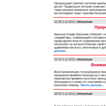
Организация горячего питания школь
детей. Правильное питание помогает
такое распространенное заболевание
контролируют охват горячим питание
22:28 2.12.2011 |
Актуально
Прир
Красные ягодки брусники собирают то
сладкий вкус, освежающий и ненавязч
среди других ягод по содержанию орг
объясняет их антисептические свойств
щавелевая кислоты, пектиновые и дуб
дальше...
22:24 2.12.2011 |
Актуально
Внима
Всех балахнинцев, пользующихся пра
продление времени проезда на 2 часа
пересмотре времени льготного проез
благодарность всем, кто участвовал 
реальную помощь.
Читать дальше...
20:53 2.12.2011 |
Актуально