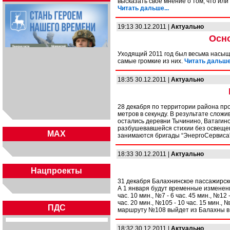
высказать свое мнение о том, что ил
Читать дальше...
19:13 30.12.2011 |
Актуально
Осно
Уходящий 2011 год был весьма насыщ
самые громкие из них.
Читать дальше.
18:35 30.12.2011 |
Актуально
28 декабря по территории района пр
метров в секунду. В результате слож
остались деревни Тычинино, Ватагино,
разбушевавшейся стихии без освещен
MAX
занимаются бригады “ЭнергоСервиса”
18:33 30.12.2011 |
Актуально
Нацпроекты
31 декабря Балахнинское пассажирск
А 1 января будут временные изменени
час. 10 мин., №7 - 6 час. 45 мин., №12 
час. 20 мин., №105 - 10 час. 15 мин., 
ПДС
маршруту №108 выйдет из Балахны в 6 
18:32 30.12.2011 |
Актуально