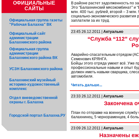
ОФИЦИАЛЬНЫЕ
В районе растет задолженность по з
Это “Балахнинский мясокомбинат” и 
САЙТЫ
млн. 400 тыс. рублей, второй – 3 млн
социально-экономического развития р
Официальная группа газеты
заплатили за их труд.
"Рабочая Балахна" ВК
23:45 26.12.2011 |
Актуально
Официальный сайт
администрации
“Служба “112” слу
Балахнинского района
Ро
Официальная группа
администрации
Аварийно-спасательным отрядом (АСО
Балахнинского района ВК
Семенович КРЯНГА.
Бойцы этого отряда умеют всё. Уже п
профессиональные навыки и опыт буд
УСЗН Балахнинского района
должен иметь навыки сварщика, слес
автомобиля.
Балахнинский музейный
историко-художественный
Читать дальше...
комплекс
23:33 26.12.2011 |
Актуально
Отдел вневедомственной
охраны г. Балахна
Закончена о
План по отправке на военную службу
Городской портал Балахна.РУ
балахнинец, 5 чернораменцев, 4 боль
23:09 26.12.2011 |
Актуально
Назначены еж