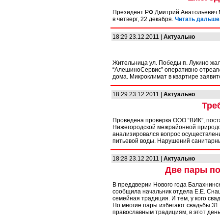
Президент РФ Дмитрий Анатольевич 
в четверг, 22 декабря.
Читать дальше.
18:29 23.12.2011 |
Актуально
Жительница ул. Победы п. Лукино жал
“АлешиноСервис” оперативно отреаг
дома. Микроклимат в квартире заяви
18:29 23.12.2011 |
Актуально
Тре
Проведена проверка ООО “ВИК”, пос
Нижегородской межрайонной природоо
анализировался вопрос осуществлени
питьевой воды. Нарушений санитарны
18:28 23.12.2011 |
Актуально
Две пары по
В преддверии Нового года Балахнинск
сообщила начальник отдела Е.Е. Сна
семейная традиция. И тем, у кого сва
Но многие пары избегают свадьбы 31 де
православным традициям, в этот день