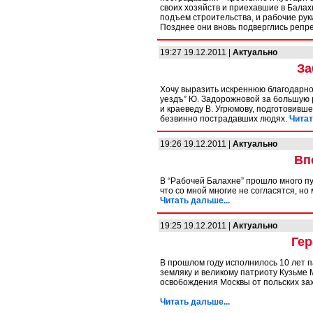
своих хозяйств и приехавшие в Балах
подъем строительства, и рабочие рук
Позднее они вновь подверглись репр
19:27 19.12.2011 |
Актуально
За
Хочу выразить искреннюю благодарн
уездъ” Ю. Задорожновой за большую 
и краеведу В. Угрюмову, подготовивше
безвинно пострадавших людях.
Читат
19:26 19.12.2011 |
Актуально
Вп
В “Рабочей Балахне” прошло много п
что со мной многие не согласятся, но
Читать дальше...
19:25 19.12.2011 |
Актуально
Гер
В прошлом году исполнилось 10 лет 
земляку и великому патриоту Кузьме 
освобождения Москвы от польских зах
Читать дальше...