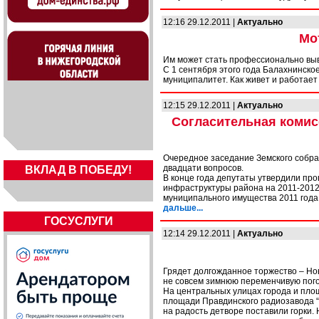
12:16 29.12.2011 |
Актуально
Мо
Им может стать профессионально вы
С 1 сентября этого года Балахнинско
муниципалитет. Как живет и работае
12:15 29.12.2011 |
Актуально
Согласительная комис
Очередное заседание Земского собран
двадцати вопросов.
ВКЛАД В ПОБЕДУ!
В конце года депутаты утвердили пр
инфраструктуры района на 2011-2012
муниципального имущества 2011 года
дальше...
ГОСУСЛУГИ
12:14 29.12.2011 |
Актуально
Грядет долгожданное торжество – Нов
не совсем зимнюю переменчивую пого
На центральных улицах города и площ
площади Правдинского радиозавода “
на радость детворе поставили горки.