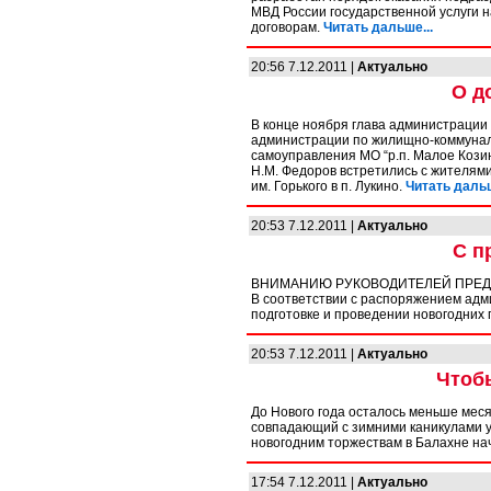
МВД России государственной услуги 
договорам.
Читать дальше...
20:56 7.12.2011 |
Актуально
О д
В конце ноября глава администрации 
администрации по жилищно-коммуналь
самоуправления МО “р.п. Малое Козин
Н.М. Федоров встретились с жителями.
им. Горького в п. Лукино.
Читать дальш
20:53 7.12.2011 |
Актуально
С п
ВНИМАНИЮ РУКОВОДИТЕЛЕЙ ПРЕДП
В соответствии с распоряжением адм
подготовке и проведении новогодних 
20:53 7.12.2011 |
Актуально
Чтоб
До Нового года осталось меньше меся
совпадающий с зимними каникулами у 
новогодним торжествам в Балахне на
17:54 7.12.2011 |
Актуально