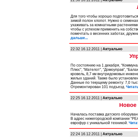
22:56 16.12.2011 |
Актуально
Для того чтобы хорошо подготовиться
зимой полон хлопот. Нужно о семенах
ухаживать за комнатными растениями
чтобы с успехом применить на собств
помечтать о весенних заботах, дружн
дальше...
22:32 16.12.2011 |
Актуально
Уп
По состоянию на 1 декабря, “Коммуна
Плюс”, “Мателот”, “Домоуправ”, “Бала
кровель, 8,7 км внутридомовых инжен
жилых зданий. Также было установлен
Данные по текущему ремонту: 7,0 тыс.
Отремонтирован 101 подъезд.
Читать
22:25 16.12.2011 |
Актуально
Новое 
Началась поставка датского оборува
В адрес нижегородской компании “РЕ
еврофур с уникальной техникой.
Чита
22:24 16.12.2011 |
Актуально