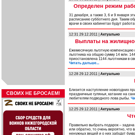
Определен режим рабо
31 декабря, а также 3, 6 и 9 января 
расписанию субботнего дня. Таким об
врачи в своих кабинетах будут работат
12:31 29.12.2011 |
Актуально
Выплаты на жилищно-
Ежемесячную льготную компенсацию н
льготника на общую сумму 14 млн. 14
приостановлена 1144 льготникам в свя
Читать дальше...
12:28 29.12.2011 |
Актуально
Близится наступление новогодних пр
СВОИХ НЕ БРОСАЕМ!
праздничные гулянья, катание на сан
любителям подводного лова рыбы.
Чи
12:25 29.12.2011 |
Актуально
Чт
Правильно выбрать подарок – задача н
или обратно, то очень вероятно, что
ненужных вещей и о них забудут букв