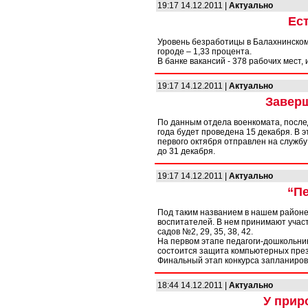
19:17 14.12.2011 |
Актуально
Ес
Уровень безработицы в Балахнинском 
городе – 1,33 процента.
В банке вакансий - 378 рабочих мест,
19:17 14.12.2011 |
Актуально
Заверш
По данным отдела военкомата, после
года будет проведена 15 декабря. В 
первого октября отправлен на службу
до 31 декабря.
19:17 14.12.2011 |
Актуально
“П
Под таким названием в нашем районе
воспитателей. В нем принимают участ
садов №2, 29, 35, 38, 42.
На первом этапе педагоги-дошкольник
состоится защита компьютерных през
Финальный этап конкурса запланиров
18:44 14.12.2011 |
Актуально
У прир