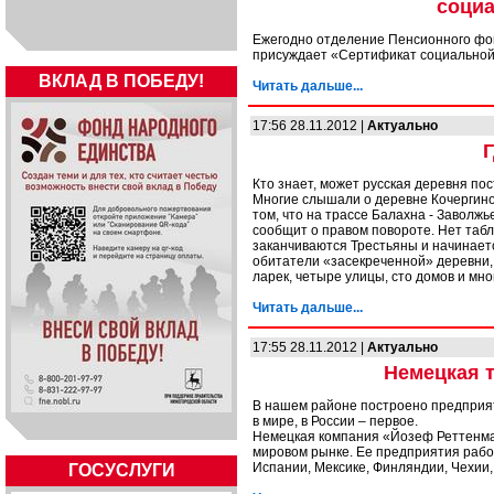
социа
Ежегодно отделение Пенсионного фо
присуждает «Сертификат социальной
ВКЛАД В ПОБЕДУ!
Читать дальше...
17:56 28.11.2012 |
Актуально
Г
Кто знает, может русская деревня по
Многие слышали о деревне Кочергино, 
том, что на трассе Балахна - Заволж
сообщит о правом повороте. Нет табли
заканчиваются Трестьяны и начинается
обитатели «засекреченной» деревни, 
ларек, четыре улицы, сто домов и мно
Читать дальше...
17:55 28.11.2012 |
Актуально
Немецкая т
В нашем районе построено предприят
в мире, в России – первое.
Немецкая компания «Йозеф Реттенма
мировом рынке. Ее предприятия работ
Испании, Мексике, Финляндии, Чехии,
ГОСУСЛУГИ