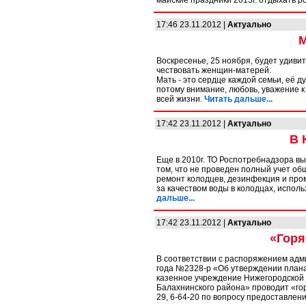
майские праздники 2013г. отдыхать рос
17:46 23.11.2012 |
Актуально
М
Воскресенье, 25 ноября, будет удивит
чествовать женщин-матерей.
Мать - это сердце каждой семьи, её 
потому внимание, любовь, уважение 
всей жизни.
Читать дальше...
17:42 23.11.2012 |
Актуально
В 
Еще в 2010г. ТО Роспотребнадзора в
том, что не проведен полный учет об
ремонт колодцев, дезинфекция и про
за качеством воды в колодцах, испол
дальше...
17:42 23.11.2012 |
Актуально
«Горя
В соответствии с распоряжением адм
года №2328-р «Об утверждении план
казенное учреждение Нижегородской
Балахнинского района» проводит «гор
29, 6-64-20 по вопросу предоставле