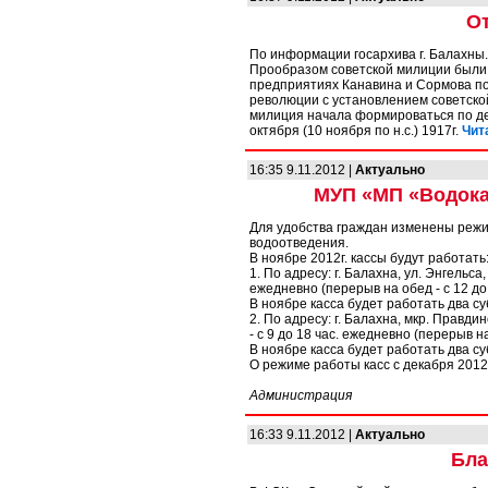
От
По информации госархива г. Балахны.
Прообразом советской милиции были 
предприятиях Канавина и Сормова по
революции с установлением советско
милиция начала формироваться по де
октября (10 ноября по н.с.) 1917г.
Чит
16:35 9.11.2012 |
Актуально
МУП «МП «Водока
Для удобства граждан изменены режи
водоотведения.
В ноябре 2012г. кассы будут работать
1. По адресу: г. Балахна, ул. Энгельса
ежедневно (перерыв на обед - с 12 до 
В ноябре касса будет работать два субб
2. По адресу: г. Балахна, мкр. Правди
- с 9 до 18 час. ежедневно (перерыв на
В ноябре касса будет работать два субб
О режиме работы касс с декабря 2012
Администрация
16:33 9.11.2012 |
Актуально
Бла