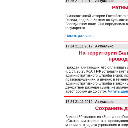
17:25 21.11.2012 |
Актуально
Ратны
В многовековой истории Российского 
России, подобно битвам на Куликовск
Бородинском поле. Она определила в
государства.
Читать дальше...
17:24 21.11.2012 |
Актуально
На территории Бал
провод
Граждан, считающих, что оплачивать
ч. 1 ст. 20.25 КоАП РФ устанавливае
административного штрафа в срок, пр
правонарушениях, а именно в течени
административного штрафа в законну
двукратном размере суммы неуплачен
арест сроком до 15 суток.
Читать даль
17:24 21.11.2012 |
Актуально
Сохранить д
Более 450 человек из 45 регионов Ро
«Святость материнства», прошедшего
мнении, что задача укрепления и по