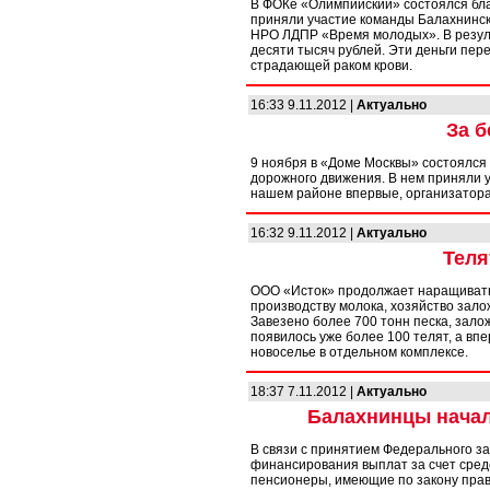
В ФОКе «Олимпийский» состоялся бла
приняли участие команды Балахнинс
НРО ЛДПР «Время молодых». В резуль
десяти тысяч рублей. Эти деньги пе
страдающей раком крови.
16:33 9.11.2012 |
Актуально
За б
9 ноября в «Доме Москвы» состоялся
дорожного движения. В нем приняли у
нашем районе впервые, организатора
16:32 9.11.2012 |
Актуально
Теля
ООО «Исток» продолжает наращивать 
производству молока, хозяйство зало
Завезено более 700 тонн песка, зало
появилось уже более 100 телят, а впе
новоселье в отдельном комплексе.
18:37 7.11.2012 |
Актуально
Балахнинцы начал
В связи с принятием Федерального з
финансирования выплат за счет сред
пенсионеры, имеющие по закону право