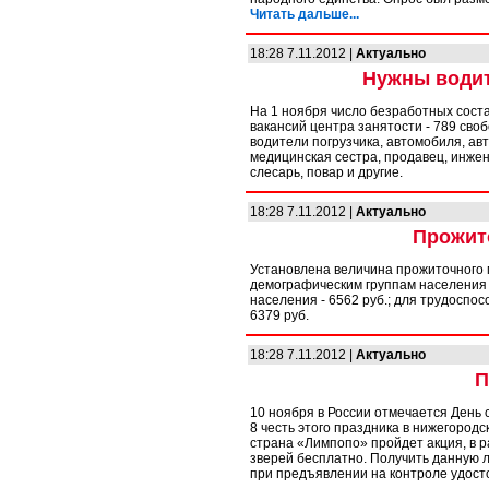
Читать дальше...
18:28 7.11.2012 |
Актуально
Нужны водит
На 1 ноября число безработных соста
вакансий центра занятости - 789 св
водители погрузчика, автомобиля, ав
медицинская сестра, продавец, инжен
слесарь, повар и другие.
18:28 7.11.2012 |
Актуально
Прожит
Установлена величина прожиточного 
демографическим группам населения п
населения - 6562 руб.; для трудоспосо
6379 руб.
18:28 7.11.2012 |
Актуально
П
10 ноября в России отмечается День 
8 честь этого праздника в нижегоро
страна «Лимпопо» пройдет акция, в р
зверей бесплатно. Получить данную 
при предъявлении на контроле удост