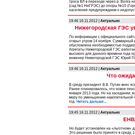
троса ВЛ в переходе через р. Волга
(сад №1 НиГРЭС) до опоры №10 (Горо
населения предупреждаем о недопус
19:46 16.11.2012 |
Актуально
Нижегородская ГЭС у
По информации с официального сайт
открыт утром 14 ноября. Суммарный р
обусловлена необходимостью поддержи
Агрегаты Нижегородской ГЭС работа
высокого для данного времени года п
инженер Нижегородской ГЭС Юрий П
19:46 16.11.2012 |
Актуально
Что ожида
В среду президент В.В. Путин внес я
Ранее планировалось, что новое пенс
января 2013 года. Но на заседании, 
меру по уменьшению накопительной ч
год.
Читать дальше...
19:45 16.11.2012 |
Актуально
ЕНВ
Но будет установлен на «льготном» 
Это решение было принято в среду, 1