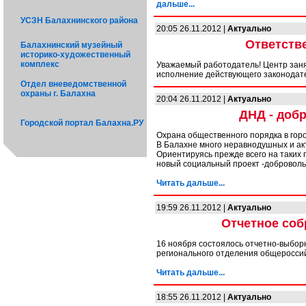
дальше...
УСЗН Балахнинского района
20:05 26.11.2012 |
Актуально
Ответств
Балахнинский музейный
историко-художественный
комплекс
Уважаемый работодатель! Центр зан
исполнение действующего законодат
Отдел вневедомственной
охраны г. Балахна
20:04 26.11.2012 |
Актуально
ДНД - доб
Городской портал Балахна.РУ
Охрана общественного порядка в горо
В Балахне много неравнодушных и акт
Ориентируясь прежде всего на таких
новый социальный проект -доброволь
Читать дальше...
19:59 26.11.2012 |
Актуально
Отчетное соб
16 ноября состоялось отчетно-выбор
регионального отделения общеросси
Читать дальше...
18:55 26.11.2012 |
Актуально