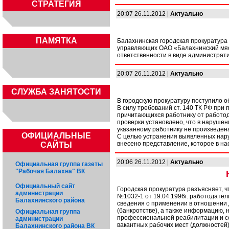
СТРАТЕГИЯ
20:07 26.11.2012 |
Актуально
ПАМЯТКА
Балахнинская городская прокуратура
управляющих ОАО «Балахнинский мяс
ответственности в виде администрат
20:07 26.11.2012 |
Актуально
CЛУЖБА ЗАНЯТОСТИ
В городскую прокуратуру поступило 
В силу требований ст. 140 ТК РФ при
причитающихся работнику от работод
проверки установлено, что в наруше
указанному работнику не произведен
ОФИЦИАЛЬНЫЕ
С целью устранения выявленных нар
внесено представление, которое в н
САЙТЫ
20:06 26.11.2012 |
Актуально
Официальная группа газеты
"Рабочая Балахна" ВК
Официальный сайт
Городская прокуратура разъясняет, чт
администрации
№1032-1 от 19.04.1996г. работодате
Балахнинского района
сведения о применении в отношении 
(банкротстве), а также информацию,
Официальная группа
профессиональной реабилитации и с
администрации
вакантных рабочих мест (должностей
Балахнинского района ВК