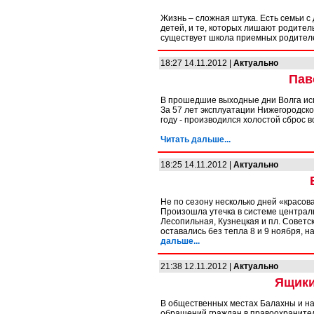
Жизнь – сложная штука. Есть семьи с
детей, и те, которых лишают родител
существует школа приемных родител
18:27 14.11.2012 |
Актуально
Пав
В прошедшие выходные дни Волга ис
За 57 лет эксплуатации Нижегородской
году - производился холостой сброс в
Читать дальше...
18:25 14.11.2012 |
Актуально
Не по сезону несколько дней «красо
Произошла утечка в системе централь
Лесопильная, Кузнецкая и пл. Советс
оставались без тепла 8 и 9 ноября, 
дальше...
21:38 12.11.2012 |
Актуально
Ящики
В общественных местах Балахны и н
обращений граждан в правоохранител