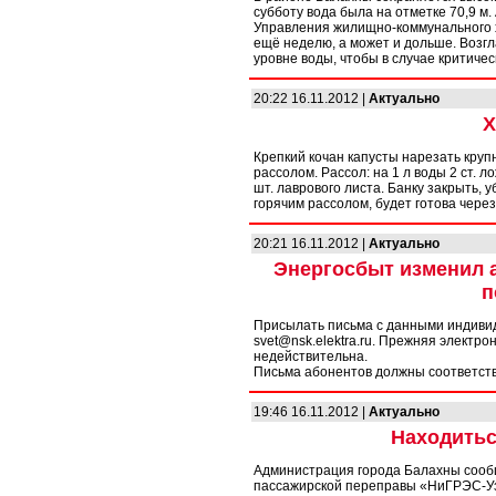
субботу вода была на отметке 70,9 м.
Управления жилищно-коммунального х
ещё неделю, а может и дольше. Возг
уровне воды, чтобы в случае критиче
20:22 16.11.2012 |
Актуально
Х
Крепкий кочан капусты нарезать круп
рассолом. Рассол: на 1 л воды 2 ст. л
шт. лаврового листа. Банку закрыть, у
горячим рассолом, будет готова через
20:21 16.11.2012 |
Актуально
Энергосбыт изменил 
п
Присылать письма с данными индиви
svet@nsk.elektra.ru. Прежняя электро
недействительна.
Письма абонентов должны соответст
19:46 16.11.2012 |
Актуально
Находитьс
Администрация города Балахны сообщае
пассажирской переправы «НиГРЭС-Уз