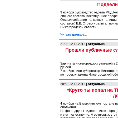
Подвели
9 ноября руководство отдела МВД Ро
личного состава, посвященное профе
Открыл собрание полковник полиции В
составом) В.В. Стрекин зачитал прик
Нижегородской области.
Читать дальше...
21:00 12.11.2012 |
Актуально
Прошли публичные сл
Зарплата нижегородских учителей в 20
рублей.
7 ноября вице-губернатор Нижегородс
по проекту закона Нижегородской об
20:59 12.11.2012 |
Актуально
«Круто ты попал на 
д
4 ноября на Балахнинском портале п
ополчения.
На фоне других видеороликов о празд
и снят качественно. А во-вторых, эт