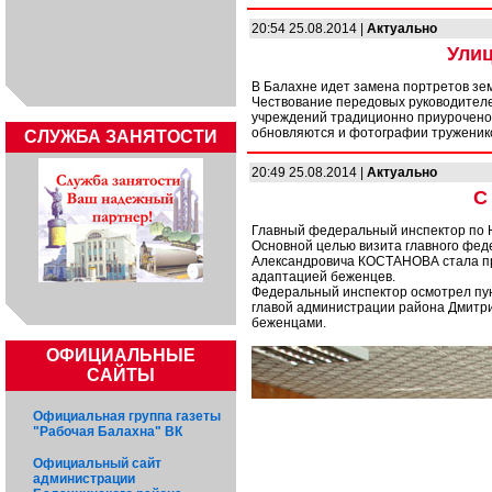
20:54 25.08.2014 |
Актуально
Улиц
В Балахне идет замена портретов зе
Чествование передовых руководителе
учреждений традиционно приурочено 
обновляются и фотографии труженико
CЛУЖБА ЗАНЯТОСТИ
20:49 25.08.2014 |
Актуально
С
Главный федеральный инспектор по Н
Основной целью визита главного фед
Александровича КОСТАНОВА стала пр
адаптацией беженцев.
Федеральный инспектор осмотрел пун
главой администрации района Дмитри
беженцами.
ОФИЦИАЛЬНЫЕ
САЙТЫ
Официальная группа газеты
"Рабочая Балахна" ВК
Официальный сайт
администрации