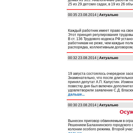
домах из 905. Аналогичные работы по
25 из 29 детских садах, в 19 из 26 о
00:35 23.08.2014 |
Актуально
Каждый работник имеет право на сво
Этот принцип регулирования трудовых
В ст. 136 Трудового кодекса РФ уста
работникам не реже, чем каждые полм
распорядка, коллективным договором
00:32 23.08.2014 |
Актуально
19 августа состоялось очередное зас
Знаменательно, что после длительног
принял депутат А.П. Капустин. Измен
повестку дня был включен дополните
удовлетворили заявление С.Д. Власю
дальше...
00:30 23.08.2014 |
Актуально
Осуж
Вынесен приговор обвиняемым в ограб
Решением Балахнинского городского с
колонии особого режима. Второй учас