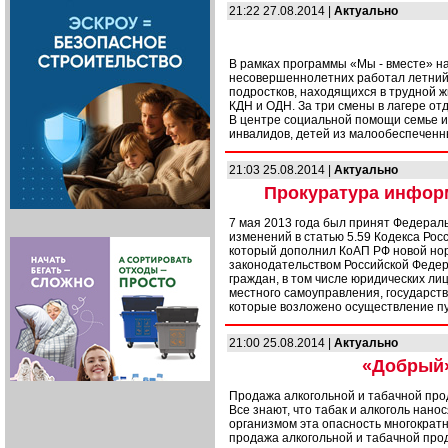
21:22 27.08.2014 |
Актуально
В рамках программы «Мы - вместе» н
несовершеннолетних работал летний
подростков, находящихся в трудной ж
КДН и ОДН. За три смены в лагере от
В центре социальной помощи семье и
инвалидов, детей из малообеспеченны
21:03 25.08.2014 |
Актуально
Прокуратура информ
7 мая 2013 года был принят Федерал
изменений в статью 5.59 Кодекса Ро
который дополнил КоАП РФ новой но
законодательством Российской Феде
граждан, в том числе юридических ли
местного самоуправления, государст
которые возложено осуществление п
21:00 25.08.2014 |
Актуально
«Добрый»
Продажа алкогольной и табачной пр
Все знают, что табак и алкоголь нано
организмом эта опасность многократ
продажа алкогольной и табачной пр