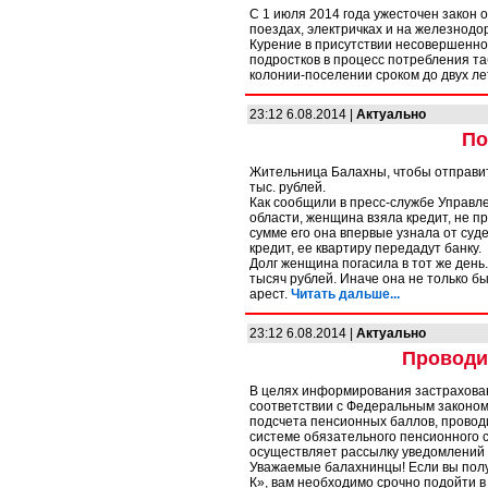
С 1 июля 2014 года ужесточен закон 
поездах, электричках и на железнод
Курение в присутствии несовершенно
подростков в процесс потребления та
колонии-поселении сроком до двух ле
23:12 6.08.2014 |
Актуально
По
Жительница Балахны, чтобы отправитьс
тыс. рублей.
Как сообщили в пресс-службе Управл
области, женщина взяла кредит, не п
сумме его она впервые узнала от суде
кредит, ее квартиру передадут банку.
Долг женщина погасила в тот же день
тысяч рублей. Иначе она не только б
арест.
Читать дальше...
23:12 6.08.2014 |
Актуально
Проводи
В целях информирования застрахован
соответствии с Федеральным законом 
подсчета пенсионных баллов, проводи
системе обязательного пенсионного 
осуществляет рассылку уведомлений (
Уважаемые балахнинцы! Если вы 
К», вам необходимо срочно подойти в