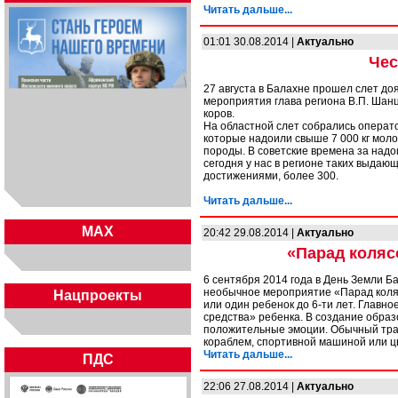
Читать дальше...
01:01 30.08.2014 |
Актуально
Чес
27 августа в Балахне прошел слет до
мероприятия глава региона В.П. Ша
коров.
На областной слет собрались операто
которые надоили свыше 7 000 кг молок
породы. В советские времена за надои
сегодня у нас в регионе таких выдаю
достижениями, более 300.
Читать дальше...
MAX
20:42 29.08.2014 |
Актуально
«Парад коляс
6 сентября 2014 года в День Земли Б
необычное мероприятие «Парад колясо
Нацпроекты
или один ребенок до 6-ти лет. Главн
средства» ребенка. В создание образ
положительные эмоции. Обычный тран
кораблем, спортивной машиной или цв
Читать дальше...
ПДС
22:06 27.08.2014 |
Актуально