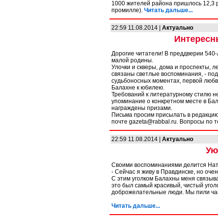
1000 жителей района пришлось 12,3 ро
промилле).
Читать дальше...
22:59 11.08.2014 |
Актуально
Интересн
Дорогие читатели! В преддверии 540
малой родины.
Улочки и скверы, дома и проспекты, л
связаны светлые воспоминания, - поде
судьбоносных моментах, первой любв
Балахне к юбилею.
Требований к литературному стилю не
упоминание о конкретном месте в Ба
награждены призами.
Письма просим присылать в редакцию г
почте gazeta@rabbal.ru. Вопросы по 
22:59 11.08.2014 |
Актуально
Ую
Своими воспоминаниями делится Нат
- Сейчас я живу в Правдинске, но оч
С этим уголком Балахны меня связы
это был самый красивый, чистый уголо
доброжелательные люди. Мы пили чай
Читать дальше...