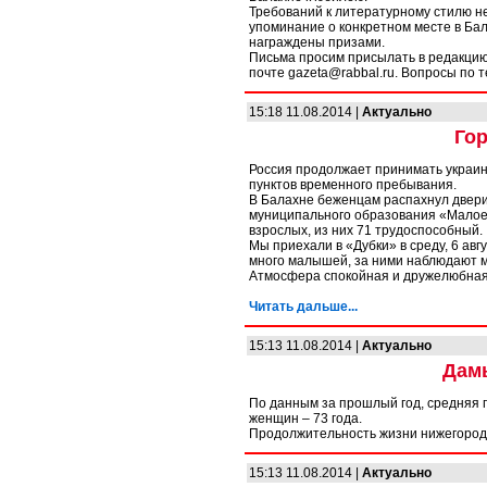
Требований к литературному стилю не
упоминание о конкретном месте в Ба
награждены призами.
Письма просим присылать в редакцию г
почте gazeta@rabbal.ru. Вопросы по 
15:18 11.08.2014 |
Актуально
Гор
Россия продолжает принимать украин
пунктов временного пребывания.
В Балахне беженцам распахнул двери
муниципального образования «Малое К
взрослых, из них 71 трудоспособный.
Мы приехали в «Дубки» в среду, 6 авг
много малышей, за ними наблюдают м
Атмосфера спокойная и дружелюбная. 
Читать дальше...
15:13 11.08.2014 |
Актуально
Дам
По данным за прошлый год, средняя 
женщин – 73 года.
Продолжительность жизни нижегородце
15:13 11.08.2014 |
Актуально