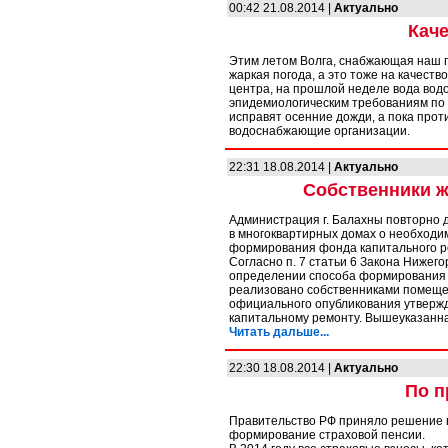
00:42 21.08.2014 |
Актуально
Каче
Этим летом Волга, снабжающая наш го
жаркая погода, а это тоже на качест
центра, на прошлой неделе вода вод
эпидемиологическим требованиям по 
исправят осенние дожди, а пока прот
водоснабжающие организации.
22:31 18.08.2014 |
Актуально
Собственники ж
Администрация г. Балахны повторно 
в многоквартирных домах о необходи
формирования фонда капитального р
Согласно п. 7 статьи 6 Закона Нижег
определении способа формирования 
реализовано собственниками помещен
официального опубликования утверж
капитальному ремонту. Вышеуказанна
Читать дальше...
22:30 18.08.2014 |
Актуально
По п
Правительство РФ приняло решение в
формирование страховой пенсии.