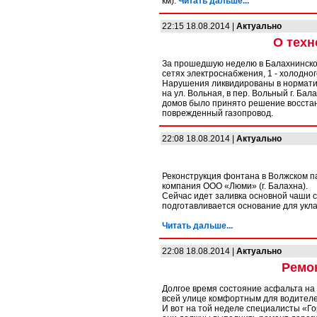
км).
Читать дальше...
22:15 18.08.2014 |
Актуально
О техн
За прошедшую неделю в Балахнинском
сетях электроснабжения, 1 - холодног
Нарушения ликвидированы в нормати
на ул. Вольная, в пер. Вольный г. Ба
домов было принято решение восста
поврежденный газопровод.
22:08 18.08.2014 |
Актуально
Реконструкция фонтана в Волжском п
компания ООО «Люми» (г. Балахна).
Сейчас идет заливка основной чаши с
подготавливается основание для укл
Читать дальше...
22:08 18.08.2014 |
Актуально
Ремо
Долгое время состояние асфальта на
всей улице комфортным для водителе
И вот на той неделе специалисты «Го