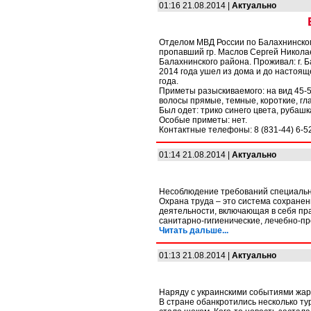
01:16 21.08.2014 |
Актуально
Отделом МВД России по Балахнинском
пропавший гр. Маслов Сергей Николае
Балахнинского района. Проживал: г. Ба
2014 года ушел из дома и до настоящ
года.
Приметы разыскиваемого: на вид 45-5
волосы прямые, темные, короткие, гл
Был одет: трико синего цвета, рубашк
Особые приметы: нет.
Контактные телефоны: 8 (831-44) 6-52
01:14 21.08.2014 |
Актуально
Несоблюдение требований специально
Охрана труда – это система сохранен
деятельности, включающая в себя пр
санитарно-гигиенические, лечебно-п
Читать дальше...
01:13 21.08.2014 |
Актуально
Наряду с украинскими событиями жарк
В стране обанкротились несколько тур