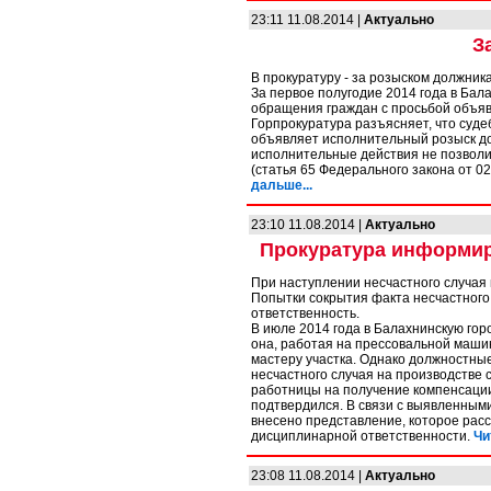
23:11 11.08.2014 |
Актуально
З
В прокуратуру - за розыском должник
За первое полугодие 2014 года в Бал
обращения граждан с просьбой объяв
Горпрокуратура разъясняет, что суд
объявляет исполнительный розыск до
исполнительные действия не позволи
(статья 65 Федерального закона от 0
дальше...
23:10 11.08.2014 |
Актуально
Прокуратура информир
При наступлении несчастного случая
Попытки сокрытия факта несчастного 
ответственность.
В июле 2014 года в Балахнинскую гор
она, работая на прессовальной маши
мастеру участка. Однако должностные
несчастного случая на производстве 
работницы на получение компенсации.
подтвердился. В связи с выявленным
внесено представление, которое рас
дисциплинарной ответственности.
Чи
23:08 11.08.2014 |
Актуально