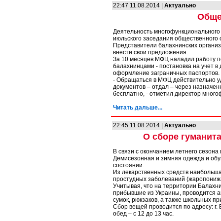
22:47 11.08.2014 |
Актуально
Обще
Деятельность многофункционального 
июльского заседания общественного 
Представители балахнинских организа
внести свои предложения.
За 10 месяцев МФЦ наладил работу п
балахнинцами - постановка на учет в
оформление заграничных паспортов.
- Обращаться в МФЦ действительно уд
документов – отдал – через назначен
бесплатно, - отметил директор много
Читать дальше...
22:45 11.08.2014 |
Актуально
О сборе гуманит
В связи с окончанием летнего сезон
Демисезонная и зимняя одежда и обу
состоянии.
Из лекарственных средств наибольша
простудных заболеваний (жаропонижа
Учитывая, что на территории Балахн
прибывшие из Украины, проводится а
сумок, рюкзаков, а также школьных п
Сбор вещей проводится по адресу: г. Ба
обед – с 12 до 13 час.