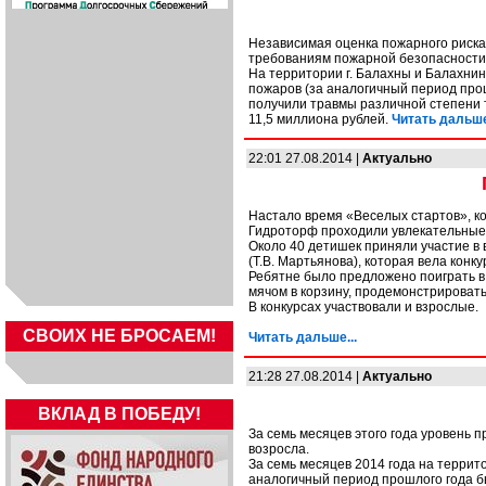
Независимая оценка пожарного риска
требованиям пожарной безопасности
На территории г. Балахны и Балахнин
пожаров (за аналогичный период прошл
получили травмы различной степени т
11,5 миллиона рублей.
Читать дальше
22:01 27.08.2014 |
Актуально
Настало время «Веселых стартов», ког
Гидроторф проходили увлекательные 
Около 40 детишек приняли участие в 
(Т.В. Мартьянова), которая вела кон
Ребятне было предложено поиграть в
мячом в корзину, продемонстрировать
В конкурсах участвовали и взрослые.
СВОИХ НЕ БРОСАЕМ!
Читать дальше...
21:28 27.08.2014 |
Актуально
ВКЛАД В ПОБЕДУ!
За семь месяцев этого года уровень 
возросла.
За семь месяцев 2014 года на террит
аналогичный период прошлого года б