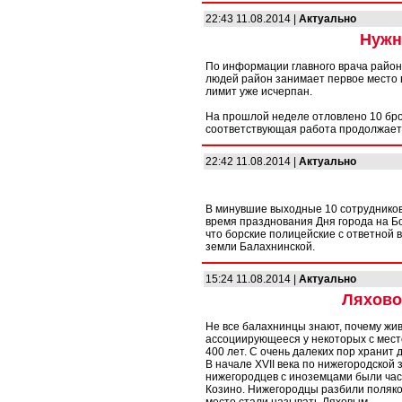
22:43 11.08.2014 |
Актуально
Нужн
По информации главного врача района
людей район занимает первое место в
лимит уже исчерпан.
На прошлой неделе отловлено 10 брод
соответствующая работа продолжает
22:42 11.08.2014 |
Актуально
В минувшие выходные 10 сотруднико
время празднования Дня города на Б
что борские полицейские с ответной
земли Балахнинской.
15:24 11.08.2014 |
Актуально
Ляхово
Не все балахнинцы знают, почему жи
ассоциирующееся у некоторых с мес
400 лет. С очень далеких пор хранит 
В начале XVII века по нижегородской
нижегородцев с иноземцами были част
Козино. Нижегородцы разбили поляко