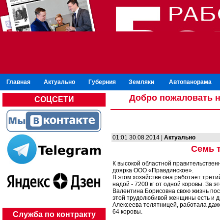
Главная
Актуально
Губерния
Земляки
Автопанорама
Добро пожаловать н
СОЦСЕТИ
01:01 30.08.2014 |
Актуально
Семь т
К высокой областной правительстве
доярка ООО «Правдинское».
В этом хозяйстве она работает третий
надой - 7200 кг от одной коровы. За эт
Валентина Борисовна свою жизнь посвя
этой трудолюбивой женщины есть и др
Алексеева телятницей, работала даже
64 коровы.
Служба по контракту