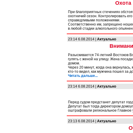
Охота
При благоприятных стечениях обстоят
охотничий сезон. Контролировать его
справедливыми положениями.
Соответственно им, запрещено ношен
в любой стадии алкогольного опьяне
23:14 6.08.2014 |
Актуально
Внимани
Разыскивается 74-летний Востоков Вла
гулять с женой на улицу. Жена посад
домом.
Через 20 минут, когда она вернулась
кто-то видел, как мужчина пошел за д
Читать дальше...
23:14 6.08.2014 |
Актуально
Перед судом предстанет депутат горд
Депутат был тогда директором домоу
оштрафовали региональное Главное 
23:13 6.08.2014 |
Актуально
О