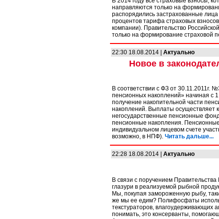
В 2014 году все страховые взносы,
направляются только на формирование
распорядились застрахованные лица 
процентов тарифа страховых взносо
компании). Правительство Российско
только на формирование страховой п
22:30 18.08.2014 |
Актуально
Новое в законодате
В соответствии с ФЗ от 30.11.2011г.
пенсионных накоплений» начиная с 1
получение накопительной части пенс
накоплений. Выплаты осуществляет к
негосударственные пенсионные фонды
пенсионные накопления. Пенсионные 
индивидуальном лицевом счете участ
возможно, в НПФ).
Читать дальше...
22:28 18.08.2014 |
Актуально
В связи с поручением Правительства
глазури в реализуемой рыбной проду
Мы, покупая замороженную рыбу, таки
же мы ее едим? Полифосфаты использ
текстураторов, влагоудерживающих а
понимать, это консерванты, помогаю