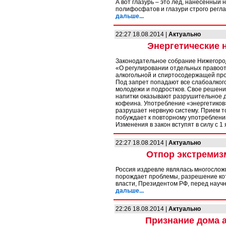
А вот глазурь – это лед, нанесенны
полифосфатов и глазури строго регл
дальше...
22:27 18.08.2014 |
Актуально
Энергетические 
Законодательное собрание Нижегород
«О регулировании отдельных правоот
алкогольной и спиртосодержащей про
Под запрет попадают все слабоалког
молодежи и подростков. Свое решени
напитки оказывают разрушительное де
кофеина. Употребление «энергетиков
разрушает нервную систему. Прием т
побуждает к повторному употреблени
Изменения в закон вступят в силу с 1 
22:27 18.08.2014 |
Актуально
Отпор экстремизм
Россия издревле являлась многослож
порождает проблемы, разрешение ко
власти, Президентом РФ, перед науч
дальше...
22:26 18.08.2014 |
Актуально
Признание дома 