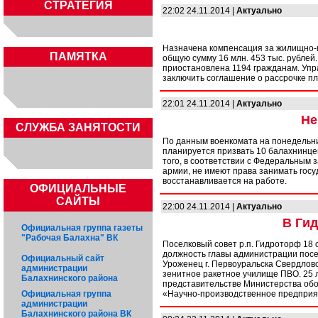
СТРАТЕГИЯ
22:02 24.11.2014 |
Актуально
Назначена компенсация за жилищно-ко
ПАМЯТКА
общую сумму 16 млн. 453 тыс. рублей
приостановлена 1194 гражданам. Уп
заключить соглашение о рассрочке п
22:01 24.11.2014 |
Актуально
Не
CЛУЖБА ЗАНЯТОСТИ
По данным военкомата на понедельни
планируется призвать 10 балахнинце
того, в соответствии с Федеральным 
армии, не имеют права занимать гос
восстанавливается на работе.
ОФИЦИАЛЬНЫЕ
САЙТЫ
22:00 24.11.2014 |
Актуально
В Ги
Официальная группа газеты
"Рабочая Балахна" ВК
Поселковый совет р.п. Гидроторф 18 
должность главы администрации посе
Официальный сайт
Уроженец г. Первоуральска Свердлов
администрации
зенитное ракетное училище ПВО. 25 
Балахнинского района
представительстве Министерства об
Официальная группа
«Научно-производственное предприят
администрации
Балахнинского района ВК