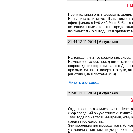
Ги
Поучительный опыт: доверять щедры
Наши читатели, может быть, помнят:
офис филиала №6 АКБ Мособлбанка на
потенциальные клиенты – представит
исключительно выгодных и привлека
21:44 12.11.2014 |
Актуально
Награждения и поздравления, слова п
Немного осталось праздников, котор
широко до сих пор отмечается День 
приходится на 10 ноября. По сути, он
работающие в системе МВД.
Читать дальше...
21:40 12.11.2014 |
Актуально
Отдел военного комиссариата Нижегор
сбор сведений об участниках Великой
1990 года по настоящее время, кому 
средств государства.
Эти мероприятия проводятся к 70-ле
увековечивания памяти умерших (пог