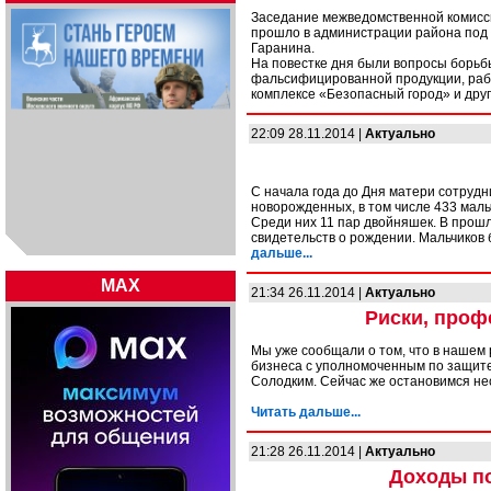
Заседание межведомственной комисс
прошло в администрации района под 
Гаранина.
На повестке дня были вопросы борьб
фальсифицированной продукции, раб
комплексе «Безопасный город» и дру
22:09 28.11.2014 |
Актуально
С начала года до Дня матери сотрудн
новорожденных, в том числе 433 мальч
Среди них 11 пар двойняшек. В прошл
свидетельств о рождении. Мальчиков 
дальше...
MAX
21:34 26.11.2014 |
Актуально
Риски, проф
Мы уже сообщали о том, что в нашем 
бизнеса с уполномоченным по защите
Солодким. Сейчас же остановимся не
Читать дальше...
21:28 26.11.2014 |
Актуально
Доходы по