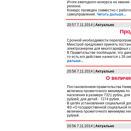
Итоги ежегодного конкурса на звание
регионе.
Конкурс проведен совместно с работ
самоуправления.
Читать дальше...
20:57 7.11.2014 |
Актуально
Про
Срочной необходимости перепрограмм
Минстрой предложил принять постан
электроэнергии для многотарифных с
В Правительстве пообещали, что данн
то есть его действие начнется с 26 о
дальше...
20:56 7.11.2014 |
Актуально
О величи
Постановлением правительства Нижег
величина прожиточного минимума по Н
населения в размере 7321 рубль; для
рублей; для детей - 7274 рубля.
В целях установления социальной д
ФЗ «О государственной социальной п
величина прожиточного минимума пен
рублей.
20:56 7.11.2014 |
Актуально