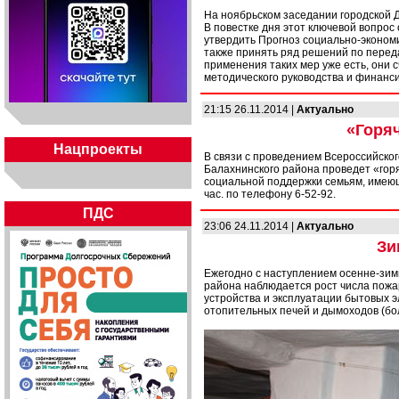
На ноябрьском заседании городской 
В повестке дня этот ключевой вопро
утвердить Прогноз социально-экономич
также принять ряд решений по перед
применения таких мер уже есть, они
методического руководства и финанс
21:15 26.11.2014 |
Актуально
«Горя
Нацпроекты
В связи с проведением Всероссийско
Балахнинского района проведет «го
социальной поддержки семьям, имеющи
час. по телефону 6-52-92.
ПДС
23:06 24.11.2014 |
Актуально
Зи
Ежегодно с наступлением осенне-зим
района наблюдается рост числа пожа
устройства и эксплуатации бытовых 
отопительных печей и дымоходов (бо