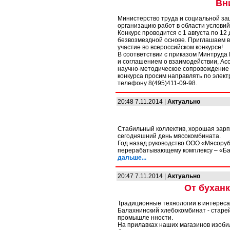
Вн
Министерство труда и социальной за
организацию работ в области условий
Конкурс проводится с 1 августа по 12
безвозмездной основе. Приглашаем в
участие во всероссийском конкурсе!
В соответствии с приказом Минтруда 
и соглашением о взаимодействии, А
научно-методическое сопровождение 
конкурса просим направлять по элек
телефону 8(495)411-09-98.
20:48 7.11.2014 |
Актуально
Стабильный коллектив, хорошая зарп
сегодняшний день мясокомбината.
Год назад руководство ООО «Мясоруб
перерабатывающему комплексу – «Ба
дальше...
20:47 7.11.2014 |
Актуально
От буханк
Традиционные технологии в интереса
Балахнинский хлебокомбинат - стар
промышле нности.
На прилавках наших магазинов изоби