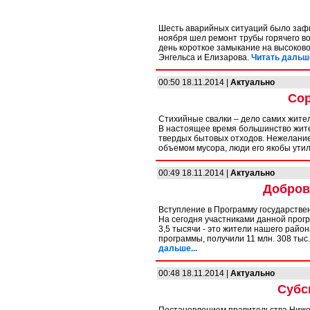
Шесть аварийных ситуаций было зафи
ноября шел ремонт трубы горячего во
день короткое замыкание на высоково
Энгельса и Елизарова.
Читать дальше
00:50 18.11.2014 |
Актуально
Сор
Стихийные свалки – дело самих жите
В настоящее время большинство жите
твердых бытовых отходов. Нежелание
объемом мусора, люди его якобы ути
00:49 18.11.2014 |
Актуально
Добров
Вступление в Программу государстве
На сегодня участниками данной прог
3,5 тысячи - это жители нашего район
программы, получили 11 млн. 308 ты
дальше...
00:48 18.11.2014 |
Актуально
Субс