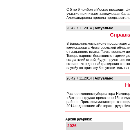
С 5 по 9 ноября в Москве проходит ф
участие принимает заведующая балах
Александровна прошла предваритель
20:42 7.11.2014 |
Актуально
Справк
В Балахнинском районе продолжается
комиссариата Нижегородской области 
от заданного плана. Также военком д
Теперь парням, бегавшим от армии до 2
солдатский строй, будут вручать не в
сказано, что данный гражданин состо
службу по призыву без уважительных
20:42 7.11.2014 |
Актуально
Н
Распоряжением губернатора Нижегоро
«Ветеран труда» присвоено 15 гражд
районе. Приказом министерства соци
2014 года звание «Ветеран труда Ни
Архив рубрики:
2026