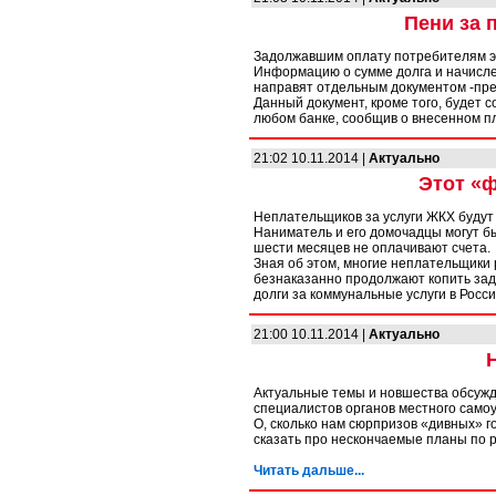
Пени за 
Задолжавшим оплату потребителям эл
Информацию о сумме долга и начисл
направят отдельным документом -пре
Данный документ, кроме того, будет 
любом банке, сообщив о внесенном п
21:02 10.11.2014 |
Актуально
Этот «
Неплательщиков за услуги ЖКХ будут 
Наниматель и его домочадцы могут б
шести месяцев не оплачивают счета.
Зная об этом, многие неплательщики 
безнаказанно продолжают копить задо
долги за коммунальные услуги в Росс
21:00 10.11.2014 |
Актуально
Актуальные темы и новшества обсужд
специалистов органов местного само
О, сколько нам сюрпризов «дивных» г
сказать про нескончаемые планы по
Читать дальше...