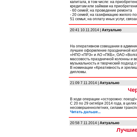
капитала, в том числе: на приобретен
кредитам или займам на приобретен
- 60 семей; на проведение ремонта
- 20 семей; на газификацию жилого по
51 семья; на оплату иных услуг, связ
20:41 10.11.2014 |
Актуально
На оперативном совещании в админис
лучшее оформление праздничной кол
«НПО «ПРЗ» и АО «ПКБ», ОАО «Волга»
массовость праздничной колонны и в
музыкальность и творческий подход 
В номинации «Креативность и зрелищ
дипломы.
21:09 7.11.2014 |
Актуально
Чер
В ходе операции «осторожно: поезд
С 20 по 29 октября 2014 года, в цел
несовершеннолетних, силами транспо
Читать дальше...
20:58 7.11.2014 |
Актуально
Лучшие