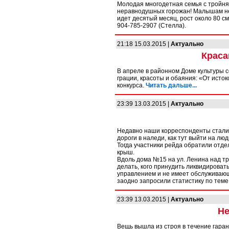
Молодая многодетная семья с тройняш
неравнодушных горожан! Малышам нео
идет десятый месяц, рост около 80 см
904-785-2907 (Стелла).
21:18 15.03.2015 |
Актуально
Краса
В апреле в районном Доме культуры 
грации, красоты и обаяния: «От исто
конкурса.
Читать дальше...
23:39 13.03.2015 |
Актуально
Недавно наши корреспонденты стали у
дороги в наледи, как тут выйти на люд
Тогда участники рейда обратили отде
крыш.
Вдоль дома №15 на ул. Ленина над тро
делать, кого принудить ликвидироват
управлением и не имеет обслуживающ
заодно запросили статистику по тем
23:39 13.03.2015 |
Актуально
Не
Вещь вышла из строя в течение гаран