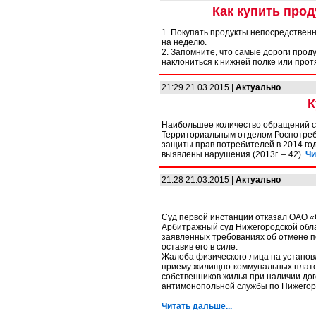
Как купить прод
1. Покупать продукты непосредственн
на неделю.
2. Запомните, что самые дороги прод
наклониться к нижней полке или протя
21:29 21.03.2015 |
Актуально
К
Наибольшее количество обращений с
Территориальным отделом Роспотребн
защиты прав потребителей в 2014 году
выявлены нарушения (2013г. – 42).
Чи
21:28 21.03.2015 |
Актуально
Суд первой инстанции отказал ОАО «
Арбитражный суд Нижегородской обла
заявленных требованиях об отмене п
оставив его в силе.
Жалоба физического лица на установ
приему жилищно-коммунальных плате
собственников жилья при наличии до
антимонопольной службы по Нижегоро
Читать дальше...