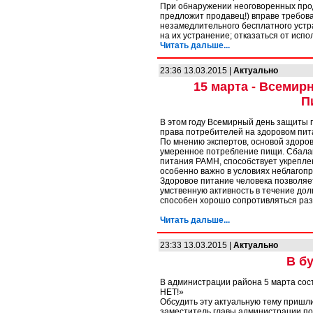
При обнаружении неоговоренных прод
предложит продавец!) вправе требов
незамедлительного бесплатного уст
на их устранение; отказаться от исп
Читать дальше...
23:36 13.03.2015 |
Актуально
15 марта - Всемир
П
В этом году Всемирный день защиты 
права потребителей на здоровом питани
По мнению экспертов, основой здоро
умеренное потребление пищи. Сбала
питания РАМН, способствует укрепле
особенно важно в условиях неблагопр
Здоровое питание человека позволяе
умственную активность в течение дол
способен хорошо сопротивляться ра
Читать дальше...
23:33 13.03.2015 |
Актуально
В б
В администрации района 5 марта сост
НЕТ!»
Обсудить эту актуальную тему пришли
заместитель главы администрации по