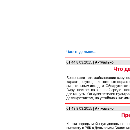
Читать дальше...
01:44 8.03.2015 |
Актуально
Что д
Бешенство - это заболевание вирусн
характеризующееся тяжелым поражен
смертельным исходом. Обнаруживается
Вирус нестоек во внешней среде - пог
две минуты. Он чувствителен к ультр
дезинфетантам, но устойчив к низким
01:43 8.03.2015 |
Актуально
Пре
Кошки породы мейн-кун довольно попу
выставку в РДК в День земли Балахнин