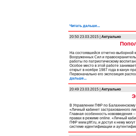
Читать дальше...
20:50 23.03.2015 |
Актуально
Попол
На состоявшейся отчетно-выборной к
Вооруженных Сил и правоохранитель
работы по патриотическому воспитан
Особое место в этой работе занимае
открыт в ноябре 1987 года в канун п
Первоначально его экспозиция расп
дальше...
20:49 23.03.2015 |
Актуально
Э
В Управлении ПФР по Балахнинскому 
«Личный кабинет застрахованного ли
Главная особенность нововведения 
правах в режиме online. «Личный ка
ПФР www.pfrf.ru, и доступ к нему мог
системе идентификации и аутентифика