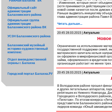
"Рабочая Балахна" ВК
- Изменения, которые несет объедине
(хотя принимаются действующим сост
Официальный сайт
новой схеме начнется после думских 
администрации
Раньше выдвигать инициативу объеди
Балахнинского района
глава администрации района Павел В
Официальная группа
администрации
Читать дальше...
Балахнинского района ВК
20:45 28.03.2015 |
Актуально
УСЗН Балахнинского района
Новое
Балахнинский музейный
Ограничения на использование матери
историко-художественный
государственной поддержки семей, и
комплекс
материнского капитала нельзя направ
он оформлен в микрофинансовой орга
Отдел вневедомственной
займа, оформленного в кредитном пот
охраны г. Балахна
организация работает не менее трех 
20:45 28.03.2015 |
Актуально
Городской портал Балахна.РУ
В Володарском районе прошел финал 
и других летательных аппаратов, пар
ребятишек из Нижнего Новгорода, Дзе
Городецкого и Володарского районов
«Пилотаж». По итогам конкурса «Лет
представители Балахнинского района,
лидеров команда «Юный авиамоделист