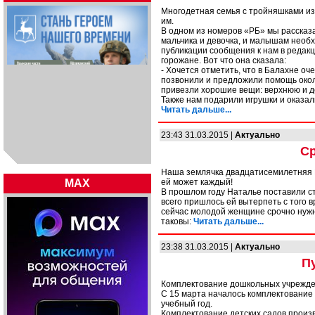
Многодетная семья с тройняшками из 
им.
В одном из номеров «РБ» мы рассказал
мальчика и девочка, и малышам необх
публикации сообщения к нам в редакц
горожане. Вот что она сказала:
- Хочется отметить, что в Балахне о
позвонили и предложили помощь около
привезли хорошие вещи: верхнюю и до
Также нам подарили игрушки и оказа
Читать дальше...
23:43 31.03.2015 |
Актуально
С
Наша землячка двадцатисемилетняя Н
MAX
ей может каждый!
В прошлом году Наталье поставили с
всего пришлось ей вытерпеть с того в
сейчас молодой женщине срочно нужн
таковы:
Читать дальше...
23:38 31.03.2015 |
Актуально
П
Комплектование дошкольных учрежде
С 15 марта началось комплектование
учебный год.
Комплектование детских садов прои