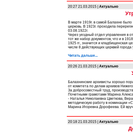
20:27 21.03.2015 |
Актуально
Ут
В марте 1919г. в самой Балахне было
церковь. В 1923г. проходила перере
03.08.1922г.
Через уездный отдел управления в о
тот же набор документов, что и в 191
1925 гг., значится и кладбищенская це
числе 8 действующих церквей города 
Читать дальше...
20:26 21.03.2015 |
Актуально
Балахнинские архивисты хорошо пора
от комитета по делам архивов Нижего
За добросовестный труд, производс
Почетными грамотами Марина Алекса
- Наталья Николаевна Цветкова, Вер
методическую работу в номинации «
Марина Игоревна Дорофеева. Ей вруч
20:18 21.03.2015 |
Актуально
Д