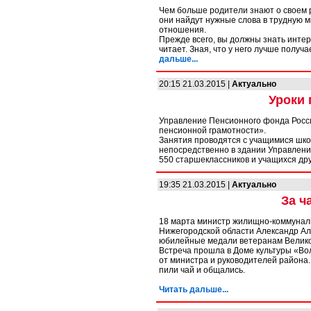
Чем больше родители знают о своем 
они найдут нужные слова в трудную м
отношения.
Прежде всего, вы должны знать интере
читает. Зная, что у него лучше получ
дальше...
20:15 21.03.2015 |
Актуально
Уроки 
Управление Пенсионного фонда Росси
пенсионной грамотности».
Занятия проводятся с учащимися школ
непосредственно в здании Управления
550 старшеклассников и учащихся др
19:35 21.03.2015 |
Актуально
За ч
18 марта министр жилищно-коммуналь
Нижегородской области Александр Ал
юбилейные медали ветеранам Велико
Встреча прошла в Доме культуры «Во
от министра и руководителей района.
пили чай и общались.
Читать дальше...