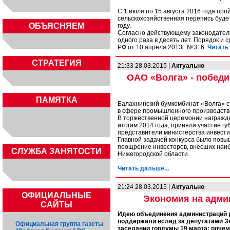
С 1 июля по 15 августа 2016 года пр
сельскохозяйственная перепись будет
ОБЪЯСНЯЕМ
году.
Согласно действующему законодатель
одного раза в десять лет. Порядок 
РФ от 10 апреля 2013г. №316.
Читать 
СТРАТЕГИЯ
21:33 28.03.2015 |
Актуально
ОАО «Волга» - побед
ПАМЯТКА
Балахнинский бумкомбинат «Волга» с
в сфере промышленного производства
В торжественной церемонии награжде
итогам 2014 года, приняли участие 
представители министерства инвести
Главной задачей конкурса было повы
поощрение инвесторов, внесших наиб
CЛУЖБА ЗАНЯТОСТИ
Нижегородской области.
Читать дальше...
21:24 28.03.2015 |
Актуально
ОФИЦИАЛЬНЫЕ
Экономия на адми
САЙТЫ
Идею объединения администраций р
поддержали вслед за депутатами З
Официальная группа газеты
заседании гордумы 19 марта: почем