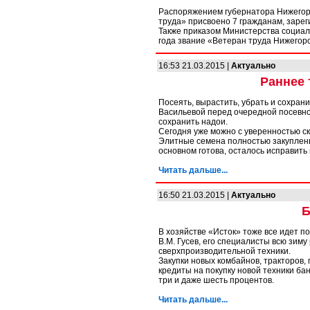
Распоряжением губернатора Нижегоро
труда» присвоено 7 гражданам, заре
Также приказом Министерства социал
года звание «Ветеран труда Нижегор
16:53 21.03.2015 |
Актуально
Раннее 
Посеять, вырастить, убрать и сохран
Васильевой перед очередной посевной
сохранить надои.
Сегодня уже можно с уверенностью ск
Элитные семена полностью закуплен
основном готова, осталось исправит
Читать дальше...
16:50 21.03.2015 |
Актуально
Б
В хозяйстве «Исток» тоже все идет п
В.М. Гусев, его специалисты всю зи
сверхпроизводительной техники.
Закупки новых комбайнов, тракторов, 
кредиты на покупку новой техники бан
три и даже шесть процентов.
Читать дальше...