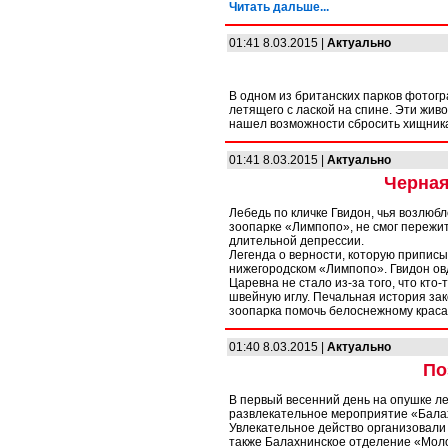
Читать дальше...
01:41 8.03.2015 |
Актуально
В одном из британских парков фотогр
летящего с лаской на спине. Эти жив
нашел возможности сбросить хищника 
01:41 8.03.2015 |
Актуально
Черная
Лебедь по кличке Гвидон, чья возлюб
зоопарке «Лимпопо», не смог пережи
длительной депрессии.
Легенда о верности, которую припис
нижегородском «Лимпопо». Гвидон овд
Царевна не стало из-за того, что кто
швейную иглу. Печальная история за
зоопарка помочь белоснежному краса
01:40 8.03.2015 |
Актуально
По
В первый весенний день на опушке л
развлекательное мероприятие «Бала
Увлекательное действо организовали
также Балахнинское отделение «Моло