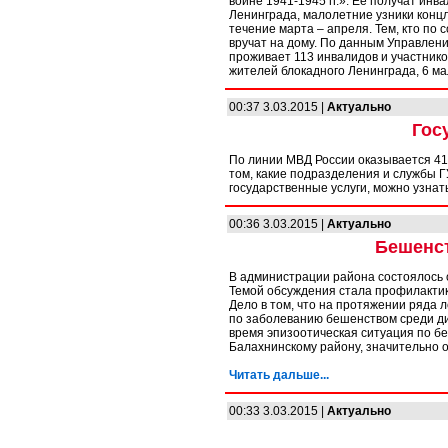
войне 1941-1945 гг.». Ее получат инв
Ленинграда, малолетние узники конц
течение марта – апреля. Тем, кто по
вручат на дому. По данным Управлени
проживает 113 инвалидов и участнико
жителей блокадного Ленинграда, 6 ма
00:37 3.03.2015 |
Актуально
Гос
По линии МВД России оказывается 41 г
том, какие подразделения и службы 
государственные услуги, можно узнат
00:36 3.03.2015 |
Актуально
Бешенст
В администрации района состоялось 
Темой обсуждения стала профилактик
Дело в том, что на протяжении ряда 
по заболеванию бешенством среди ди
время эпизоотическая ситуация по бе
Балахнинскому району, значительно 
Читать дальше...
00:33 3.03.2015 |
Актуально