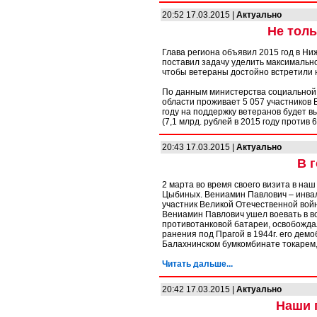
20:52 17.03.2015 |
Актуально
Не толь
Глава региона объявил 2015 год в Ни
поставил задачу уделить максимальн
чтобы ветераны достойно встретили
По данным министерства социальной 
области проживает 5 057 участников 
году на поддержку ветеранов будет 
(7,1 млрд. рублей в 2015 году против 6
20:43 17.03.2015 |
Актуально
В 
2 марта во время своего визита в на
Цыбиных. Вениамин Павлович – инвал
участник Великой Отечественной вой
Вениамин Павлович ушел воевать в во
противотанковой батареи, освобождал
ранения под Прагой в 1944г. его дем
Балахнинском бумкомбинате токарем,
Читать дальше...
20:42 17.03.2015 |
Актуально
Наши 