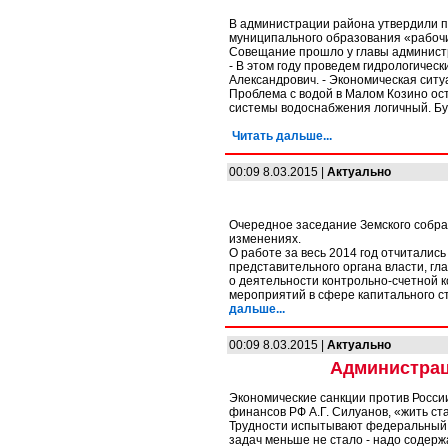
В администрации района утвердили п
муниципального образования «рабоч
Совещание прошло у главы администр
- В этом году проведем гидрологичес
Александрович. - Экономическая ситуа
Проблема с водой в Малом Козино ост
системы водоснабжения логичный. Бу
Читать дальше...
00:09 8.03.2015 |
Актуально
Очередное заседание Земского собра
изменениях.
О работе за весь 2014 год отчиталис
представительного органа власти, гл
о деятельности контрольно-счетной 
мероприятий в сфере капитального с
дальше...
00:09 8.03.2015 |
Актуально
Администрац
Экономические санкции против России
финансов РФ А.Г. Силуанов, «жить ста
Трудности испытывают федеральный, 
задач меньше не стало - надо содерж