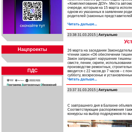
«Комплектование ДОУ». Места автома
очереди, которым на 15 марта исполн
одном из указанных в заявлении роди
родителей (законных представителей)
Читать дальше...
23:38 31.03.2015 |
Актуально
Ус
Нацпроекты
26 марта на заседании Законодатель
чтении закон «Об обеспечении тишин
Закон запрещает нарушение тишины и
свисте, пении, скрипе, использовани
производстве ремонтных, строительны
ПДС
вводится с 22 часов до 7 часов – с по
субботу, воскресенье и установленн
Читать дальше...
23:37 31.03.2015 |
Актуально
С завтрашнего дня в Балахне объявля
Соответствующие распоряжения такж
конкурсы на выбор подрядчиков по вы