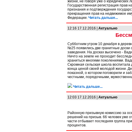
жизни, не говоря уже о юридических 
Государственная регистрация прав на
признания и подтверждения государс
прекращения прав на недвижимое иму
Федерации.
Читать дальше...
12:16 17.12.2016 |
Актуально
Бессм
Субботним утром 10 декабря в дерев
№25 появились две гранитные доски с
заведения. На досках высечено - Вад
Ничто на земле не проходит бесследн
храниться многими поколениями. Вади
Скромная сельская школа воспитала д
конца ценой своей молодой жизни. Де
показной, о котором поговорили и за
честными, порядочными, мужественн
Читать дальше...
12:03 17.12.2016 |
Актуально
Районную призывную комиссию за ос
решений на призыв. 66 человек уже о
части отбывает последняя группа при
процентов.