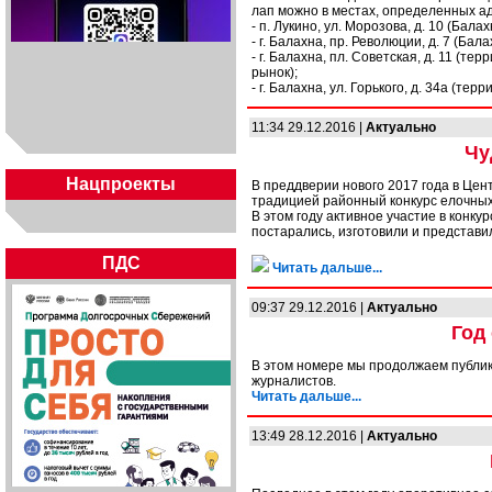
лап можно в местах, определенных а
- п. Лукино, ул. Морозова, д. 10 (Бала
- г. Балахна, пр. Революции, д. 7 (Бал
- г. Балахна, пл. Советская, д. 11 (
рынок);
- г. Балахна, ул. Горького, д. 34а (те
11:34 29.12.2016 |
Актуально
Чу
Нацпроекты
В преддверии нового 2017 года в Це
традицией районный конкурс елочных
В этом году активное участие в конк
постарались, изготовили и представ
ПДС
Читать дальше...
09:37 29.12.2016 |
Актуально
Год
В этом номере мы продолжаем публик
журналистов.
Читать дальше...
13:49 28.12.2016 |
Актуально