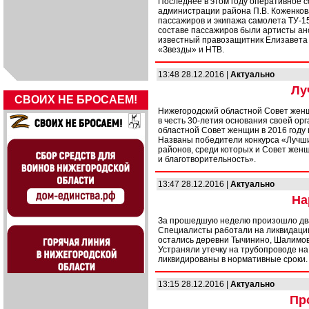
Последнее в этом году оперативное 
администрации района П.В. Коженков
пассажиров и экипажа самолета ТУ-15
составе пассажиров были артисты анс
известный правозащитник Елизавета Г
«Звезды» и НТВ.
13:48 28.12.2016 |
Актуально
Лу
СВОИХ НЕ БРОСАЕМ!
Нижегородский областной Совет женщ
в честь 30-летия основания своей ор
областной Совет женщин в 2016 году 
Названы победители конкурса «Лучши
районов, среди которых и Совет жен
и благотворительность».
13:47 28.12.2016 |
Актуально
На
За прошедшую неделю произошло два
Специалисты работали на ликвидации
остались деревни Тычинино, Шалимово
Устраняли утечку на трубопроводе на
ликвидированы в нормативные сроки.
13:15 28.12.2016 |
Актуально
Пр