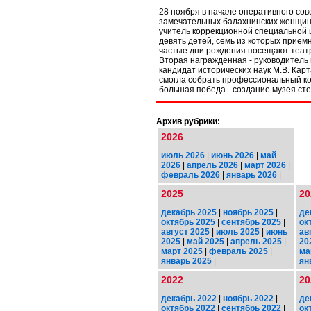
28 ноября в начале оперативного со
замечательных балахнинских женщин
учитель коррекционной специальной 
девять детей, семь из которых прием
частые дни рождения посещают театр
Вторая награжденная - руководитель 
кандидат исторических наук М.В. Кар
смогла собрать профессиональный ко
большая победа - создание музея стек
Архив рубрики:
2026
июль 2026
|
июнь 2026
|
май
2026
|
апрель 2026
|
март 2026
|
февраль 2026
|
январь 2026
|
2025
20
декабрь 2025
|
ноябрь 2025
|
де
октябрь 2025
|
сентябрь 2025
|
ок
август 2025
|
июль 2025
|
июнь
ав
2025
|
май 2025
|
апрель 2025
|
20
март 2025
|
февраль 2025
|
ма
январь 2025
|
ян
2022
20
декабрь 2022
|
ноябрь 2022
|
де
октябрь 2022
|
сентябрь 2022
|
ок