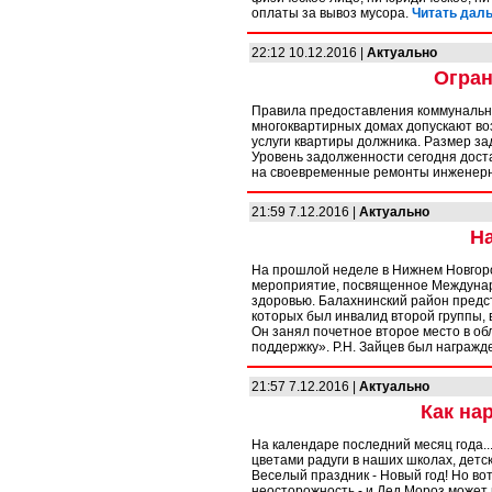
оплаты за вывоз мусора.
Читать даль
22:12 10.12.2016 |
Актуально
Огран
Правила предоставления коммунальн
многоквартирных домах допускают во
услуги квартиры должника. Размер з
Уровень задолженности сегодня доста
на своевременные ремонты инженер
21:59 7.12.2016 |
Актуально
Н
На прошлой неделе в Нижнем Новгоро
мероприятие, посвященное Междунар
здоровью. Балахнинский район предс
которых был инвалид второй группы,
Он занял почетное второе место в об
поддержку». Р.Н. Зайцев был награж
21:57 7.12.2016 |
Актуально
Как на
На календаре последний месяц года..
цветами радуги в наших школах, детск
Веселый праздник - Новый год! Но во
неосторожность - и Дед Мороз может 