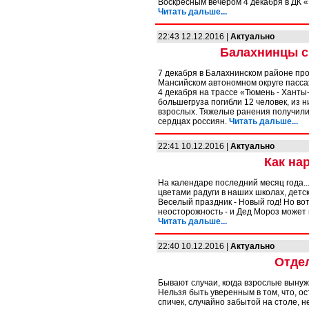
Воскресным вечером 4 декабря в ДК 
Читать дальше...
22:43 12.12.2016 |
Актуально
Балахнинцы с
7 декабря в Балахнинском районе про
Мансийском автономном округе пасса
4 декабря на трассе «Тюмень - Ханты
большегруза погибли 12 человек, из н
взрослых. Тяжелые ранения получили
сердцах россиян.
Читать дальше...
22:41 10.12.2016 |
Актуально
Как на
На календаре последний месяц года..
цветами радуги в наших школах, детск
Веселый праздник - Новый год! Но во
неосторожность - и Дед Мороз может 
Читать дальше...
22:40 10.12.2016 |
Актуально
Отде
Бывают случаи, когда взрослые вынуж
Нельзя быть уверенным в том, что, о
спичек, случайно забытой на столе, н