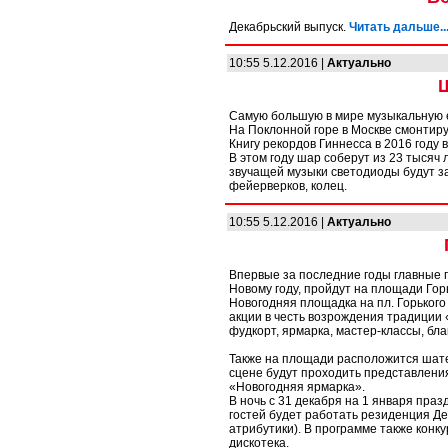
Декабрьский выпуск.
Читать дальше..
10:55 5.12.2016 |
Актуально
Самую большую в мире музыкальную е
На Поклонной горе в Москве смонтир
Книгу рекордов Гиннесса в 2016 году
В этом году шар соберут из 23 тысяч 
звучащей музыки светодиоды будут за
фейерверков, колец.
10:55 5.12.2016 |
Актуально
Впервые за последние годы главные 
Новому году, пройдут на площади Горь
Новогодняя площадка на пл. Горького
акции в честь возрождения традиции 
фудкорт, ярмарка, мастер-классы, бл
Также на площади расположится шате
сцене будут проходить представления
«Новогодняя ярмарка».
В ночь с 31 декабря на 1 января праз
гостей будет работать резиденция Д
атрибутики). В программе также конк
дискотека.