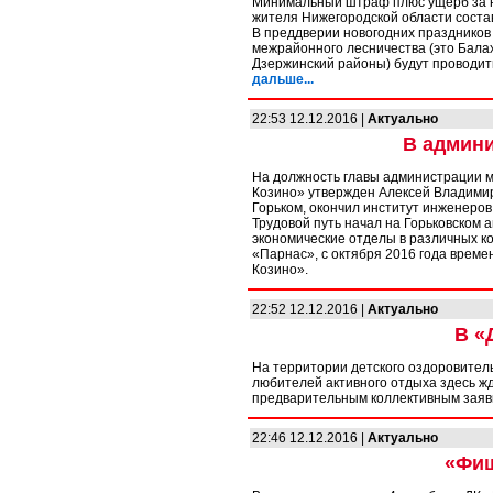
Минимальный штраф плюс ущерб за не
жителя Нижегородской области состав
В преддверии новогодних праздников
межрайонного лесничества (это Балах
Дзержинский районы) будут проводит
дальше...
22:53 12.12.2016 |
Актуально
В админи
На должность главы администрации 
Козино» утвержден Алексей Владимиро
Горьком, окончил институт инженеров
Трудовой путь начал на Горьковском 
экономические отделы в различных ко
«Парнас», с октября 2016 года време
Козино».
22:52 12.12.2016 |
Актуально
В «
На территории детского оздоровител
любителей активного отдыха здесь жду
предварительным коллективным заявка
22:46 12.12.2016 |
Актуально
«Фиш