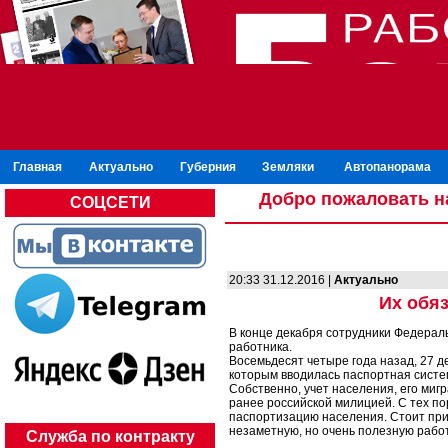
Главная
Актуально
Губерния
Земляки
Автопанорама
Добро пожаловать н
СОЦСЕТИ
20:33 31.12.2016 |
Актуально
Их обяз
В конце декабря сотрудники Федерал
работника.
Восемьдесят четыре года назад, 27 
которым вводилась паспортная систе
Собственно, учет населения, его ми
ранее российской милицией. С тех п
паспортизацию населения. Стоит приз
незаметную, но очень полезную работу
Служба по контракту