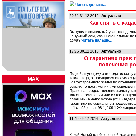
Читать дальше...
20:31 31.12.2016 |
Актуально
Как снять с кад
Вы купили земельный участок с домом,
ненужный дом, чтобы его наличие не 
дома?
Читать дальше...
12:26 30.12.2016 |
Актуально
О гарантиях прав 
попечения р
По действующему законодательству д
также лица, относящиеся к их числу 
MAX
благоустроенного жилья по окончани
семьях по достижении ими совершенн
Право на предоставление жилья у так
жилого помещения или их возвращени
помещение невозможно (ст. 8 Федера
гарантиях по социальной поддержке д
ч. 1 ст. 92, ст. ст. 98.1, 109.1 Жилищно
11:49 29.12.2016 |
Актуально
Какой Новый год без лесной красави