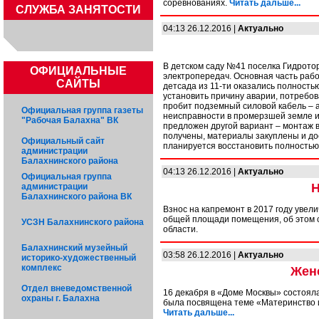
соревнованиях.
Читать дальше...
CЛУЖБА ЗАНЯТОСТИ
04:13 26.12.2016 |
Актуально
В детском саду №41 поселка Гидрото
ОФИЦИАЛЬНЫЕ
электропередач. Основная часть рабо
САЙТЫ
детсада из 11-ти оказались полностью
установить причину аварии, потребов
пробит подземный силовой кабель – а
Официальная группа газеты
неисправности в промерзшей земле и 
"Рабочая Балахна" ВК
предложен другой вариант – монтаж 
получены, материалы закуплены и до
Официальный сайт
планируется восстановить полностью
администрации
Балахнинского района
04:13 26.12.2016 |
Актуально
Официальная группа
Н
администрации
Балахнинского района ВК
Взнос на капремонт в 2017 году увелич
общей площади помещения, об этом 
УСЗН Балахнинского района
области.
Балахнинский музейный
03:58 26.12.2016 |
Актуально
историко-художественный
комплекс
Женс
Отдел вневедомственной
16 декабря в «Доме Москвы» состоял
охраны г. Балахна
была посвящена теме «Материнство и
Читать дальше...