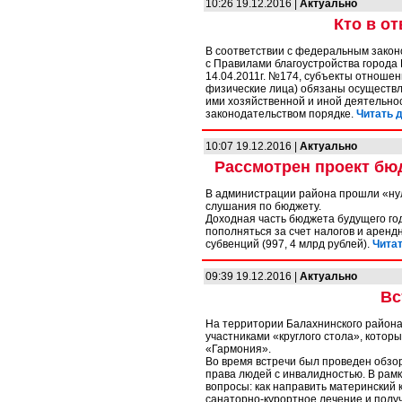
10:26 19.12.2016 |
Актуально
Кто в от
В соответствии с федеральным закон
с Правилами благоустройства города
14.04.2011г. №174, субъекты отношен
физические лица) обязаны осуществл
ими хозяйственной и иной деятельнос
законодательством порядке.
Читать д
10:07 19.12.2016 |
Актуально
Рассмотрен проект бюд
В администрации района прошли «ну
слушания по бюджету.
Доходная часть бюджета будущего го
пополняться за счет налогов и арендн
субвенций (997, 4 млрд рублей).
Читат
09:39 19.12.2016 |
Актуально
Вс
На территории Балахнинского района
участниками «круглого стола», котор
«Гармония».
Во время встречи был проведен обз
права людей с инвалидностью. В рамк
вопросы: как направить материнский 
санаторно-курортное лечение и получ