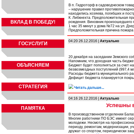
В п. Гидроторф в садоводческом тов
– нарушение правил противопожарной
находились хозяева, погибших и пост
К. Либкнехта. Предположительная при
ВКЛАД В ПОБЕДУ!
рождения. Виновник произошедшего по
1 час 35 минут у дома №72 на ул. Дз
Предположительная причина пожара -
04:20 26.12.2016 |
Актуально
ГОСУСЛУГИ
20 декабря на заседании Земского со
Напомним, что доходная часть бюджет
ОБЪЯСНЯЕМ
Бюджет будет пополняться за счет нал
безвозмездных поступлений (997,4 мл
Расходы бюджета муниципального рай
Дефицит бюджета планируется покрыт
СТРАТЕГИЯ
Читать дальше...
04:16 26.12.2016 |
Актуально
Успешны в
ПАМЯТКА
В производственном отделении Балах
Многие работники ПО БЭС имеют серь
молодежи. Несмотря на профессионал
периоду, ремонтам, модернизации, уч
дружат со спортом, периодически за