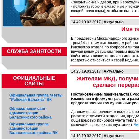
- закрыть окна и двери, при необход
- положить горюче-смазочные и токс
воздействию воды), чтобы не вызвать
14:42 19.03.2017 |
Актуально
Имя т
В преддверии Международного женско
трем 14-летним жительницам района.
Инспектор отдела по вопросам мигра
CЛУЖБА ЗАНЯТОСТИ
вручая юным девушкам первый докуме
событием в жизни, пожелала им стат
гордостью относиться к своей Родине
14:28 19.03.2017 |
Актуально
ОФИЦИАЛЬНЫЕ
Жителям МКД, получи
САЙТЫ
сделают перерас
Постановлением правительства Рос
Официальная группа газеты
изменения в формулы расчета разм
"Рабочая Балахна" ВК
предоставления коммунальных усл
Официальный сайт
Данным постановлением исключаютс
администрации
расчете стоимости отопления, предъя
Балахнинского района
общедомовых приборов учета тепла (а
Официальная группа
окончания срока их эксплуатации).
Чи
администрации
Балахнинского района ВК
14:10 19.03.2017 |
Актуально