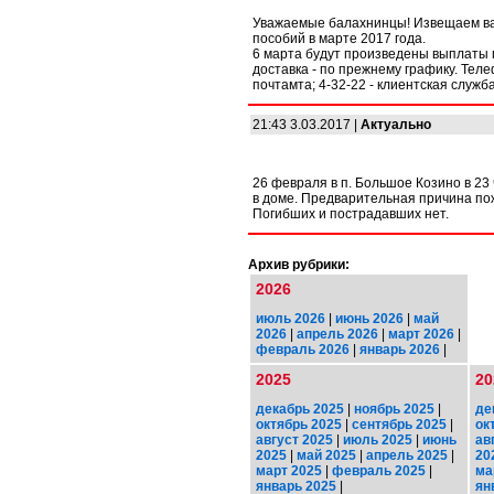
Уважаемые балахнинцы! Извещаем вас
пособий в марте 2017 года.
6 марта будут произведены выплаты пе
доставка - по прежнему графику. Тел
почтамта; 4-32-22 - клиентская служ
21:43 3.03.2017 |
Актуально
26 февраля в п. Большое Козино в 23
в доме. Предварительная причина по
Погибших и пострадавших нет.
Архив рубрики:
2026
июль 2026
|
июнь 2026
|
май
2026
|
апрель 2026
|
март 2026
|
февраль 2026
|
январь 2026
|
2025
20
декабрь 2025
|
ноябрь 2025
|
де
октябрь 2025
|
сентябрь 2025
|
ок
август 2025
|
июль 2025
|
июнь
ав
2025
|
май 2025
|
апрель 2025
|
20
март 2025
|
февраль 2025
|
ма
январь 2025
|
ян