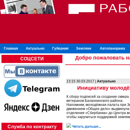
Главная
Актуально
Губерния
Земляки
Автопанорама
Добро пожаловать н
СОЦСЕТИ
13:15 30.03.2017 |
Актуально
Инициативу молодё
К сбору подписей за создание сквера
ветеранов Балахнинского района.
Напомним, молодёжная палата при З
движением «Общее дело» выдвинула и
отделения «Сбербанка» до Центра вн
чтобы заручиться поддержкой земляко
Служба по контракту
Читать дальше...