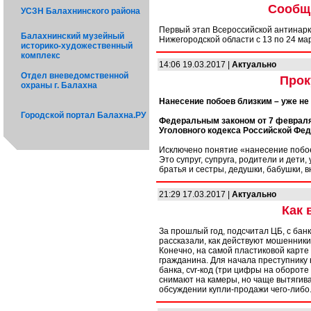
Сообщи
УСЗН Балахнинского района
Первый этап Всероссийской антинарк
Балахнинский музейный
Нижегородской области с 13 по 24 ма
историко-художественный
комплекс
14:06 19.03.2017 |
Актуально
Отдел вневедомственной
Прок
охраны г. Балахна
Нанесение побоев близким – уже не
Городской портал Балахна.РУ
Федеральным законом от 7 февраля
Уголовного кодекса Российской Фед
Исключено понятие «нанесение побоев
Это супруг, супруга, родители и дет
братья и сестры, дедушки, бабушки, в
21:29 17.03.2017 |
Актуально
Как 
За прошлый год, подсчитал ЦБ, с бан
рассказали, как действуют мошенники
Конечно, на самой пластиковой карте 
гражданина. Для начала преступнику 
банка, cvr-код (три цифры на оборо
снимают на камеры, но чаще вытягив
обсуждении купли-продажи чего-либо