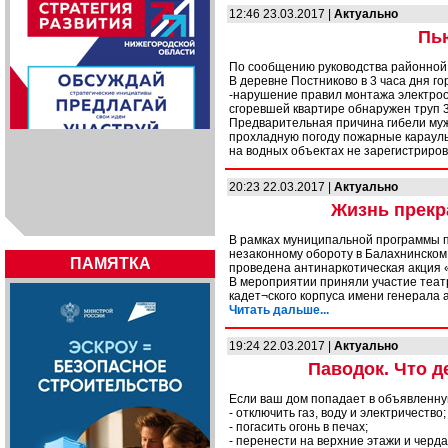
12:46 23.03.2017 |
Актуально
Пью
По сообщению руководства районной
В деревне Постниково в 3 часа дня г
-нарушение правил монтажа электроо
сгоревшей квартире обнаружен труп 3
Предварительная причина гибели муж
прохладную погоду пожарные караул
на водных объектах не зарегистриров
20:23 22.03.2017 |
Актуально
Жизнь прекра
В рамках муниципальной программы п
незаконному обороту в Балахнинском
ПАМЯТКА
проведена антинаркотическая акция 
В мероприятии приняли участие теат
кадет¬ского корпуса имени генерала 
Читать дальше...
19:24 22.03.2017 |
Актуально
Паводок. Что д
Если ваш дом попадает в объявленну
- отключить газ, воду и электричество;
- погасить огонь в печах;
- перенести на верхние этажи и черд