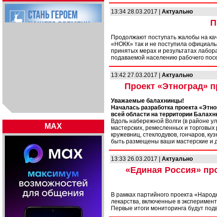
13:34 28.03.2017 |
Актуально
П
Продолжают поступать жалобы на кач
«НОКК» так и не поступила официаль
принятых мерах и результатах лабора
подаваемой населению рабочего пос
13:42 27.03.2017 |
Актуально
Проект «Этноград» п
Уважаемые балахнинцы!
Началась разработка проекта «Этно
всей области на территории Балахн
Вдоль набережной Волги (в районе ул
MAX
мастерских, ремесленных и торговых 
кружевниц, стеклодувов, гончаров, ку
быть размещены ваши мастерские и 
13:33 26.03.2017 |
Актуально
«Единая Россия» про
В рамках партийного проекта «Народ
лекарства, включенные в эксперимент
Первые итоги мониторинга будут под