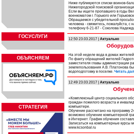
Ниже публикуются списки воинов-бал
Нижегородской поисковой организации
Если вы ищете пропавшего в годы Вел
военкоматом г. Горького или Горьковск
Обращаемся с убедительной просьбой 
человека - свяжитесь, пожалуйста, с
телефону 6-21-87 - Соколова Надеж
ГОСУСЛУГИ
12:50 23.03.2017 |
Актуально
Оборудова
На этой неделе вода в домах жителе
ОБЪЯСНЯЕМ
По факту обращений жителей Гидрот
заместителя главы администрации ра
землепользования А.В. Платонова б
водоподготовку в поселке.
Читать дал
12:49 23.03.2017 |
Актуально
Обучен
«Комплексный центр социального об
граждан пожилого возраста и инвали
СТРАТЕГИЯ
компьютере.
Обучение рассчитано на программу 2
возможно обучение компьютерной гра
в Интернет. График обучения составл
Записаться на компьютерные курсы м
www.kcsonbal.ru