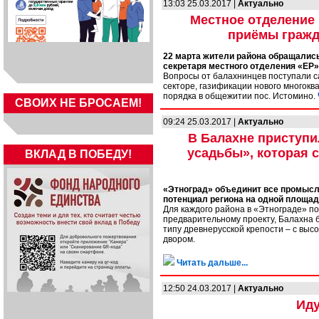
13:03 25.03.2017 |
Актуально
Местное отделение
приёмы гражд
22 марта жители района обращались
секретаря местного отделения «ЕР»
Вопросы от балахнинцев поступали с
секторе, газификации нового многокв
порядка в общежитии пос. Истомино.
СВОИХ НЕ БРОСАЕМ!
09:24 25.03.2017 |
Актуально
В Балахне приступи
усадьбы», которая с
ВКЛАД В ПОБЕДУ!
«Этноград» объединит все промысл
потенциал региона на одной площад
Для каждого района в «Этнограде» по
предварительному проекту, Балахна 
типу древнерусской крепости – с вы
двором.
Читать дальше...
12:50 24.03.2017 |
Актуально
Иду