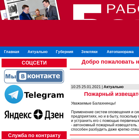
Главная
Актуально
Губерния
Земляки
Автопанорама
Добро пожаловать н
СОЦСЕТИ
10:25 25.01.2021 |
Актуально
Пожарный извещате
Уважаемые Балахнинцы!
Применение систем оповещения и си
предприятиях, но и в быту, поскольк
и устранить его с помощью первичны
- автономный пожарный извещатель. 
способен разбудить даже крепко спя
Служба по контракту