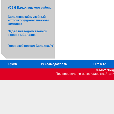
УСЗН Балахнинского района
Балахнинский музейный
историко-художественный
комплекс
Отдел вневедомственной
охраны г. Балахна
Городской портал Балахна.РУ
Архив
Рекламодателям
О газете
© МБУ "Ред
При перепечатке материалов c сайта 