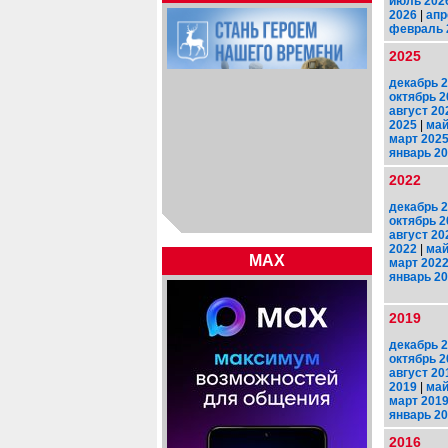
июль 202
2026
|
апр
февраль 
2025
декабрь 
октябрь 2
август 20
2025
|
май
март 202
январь 2
2022
декабрь 
октябрь 2
август 20
2022
|
май
MAX
март 202
январь 2
2019
декабрь 
октябрь 2
август 20
2019
|
май
март 201
январь 2
2016