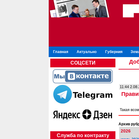
Главная
Актуально
Губерния
Зем
Доб
СОЦСЕТИ
11:44 2.08
Прави
Такая воз
Архив рубр
2026
Служба по контракту