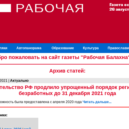
ляки
Автопанорама
Образование
Культура
Православи
ро пожаловать на сайт газеты "Рабочая Балахна
Архив статей:
.2021 |
Актуально
тельство РФ продлило упрощенный порядок рег
безработных до 31 декабря 2021 года
можность была предоставлена с апреля 2020 года
Читать дальше...
ики: