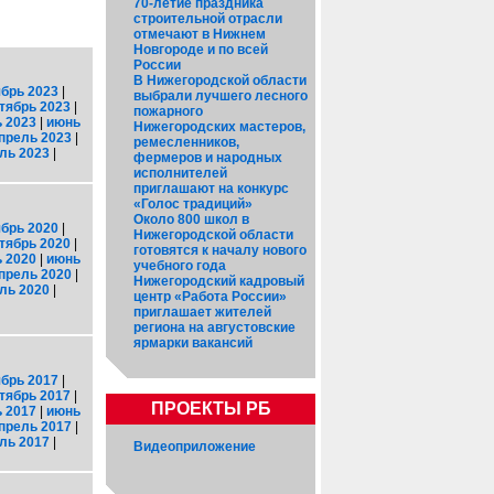
70-летие праздника
строительной отрасли
отмечают в Нижнем
Новгороде и по всей
России
В Нижегородской области
брь 2023
|
выбрали лучшего лесного
тябрь 2023
|
пожарного
 2023
|
июнь
Нижегородских мастеров,
прель 2023
|
ремесленников,
ль 2023
|
фермеров и народных
исполнителей
приглашают на конкурс
«Голос традиций»
Около 800 школ в
брь 2020
|
Нижегородской области
тябрь 2020
|
готовятся к началу нового
 2020
|
июнь
учебного года
прель 2020
|
Нижегородский кадровый
ль 2020
|
центр «Работа России»
приглашает жителей
региона на августовские
ярмарки вакансий
брь 2017
|
тябрь 2017
|
ПРОЕКТЫ РБ
 2017
|
июнь
прель 2017
|
ль 2017
|
Видеоприложение