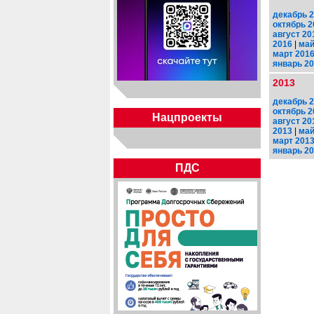
декабрь 
октябрь 2
август 20
2016
|
май
март 201
январь 2
2013
декабрь 
октябрь 2
Нацпроекты
август 20
2013
|
май
март 201
январь 2
ПДС