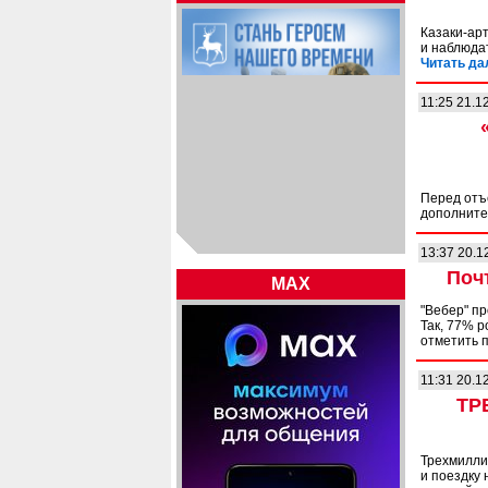
Казаки-ар
и наблюда
Читать да
11:25 21.1
Перед отъ
дополнит
13:37 20.1
Поч
MAX
"Вебер" пр
Так, 77% 
отметить п
11:31 20.1
ТР
Трехмилли
и поездку 