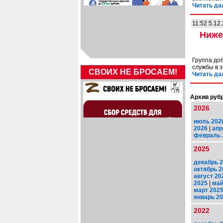
Читать да
11:52 5.12
Ниже
Группа до
службы в 
СВОИХ НЕ БРОСАЕМ!
Читать да
Архив рубр
2026
июль 202
2026
|
апр
февраль 
2025
декабрь 
октябрь 2
август 20
2025
|
май
март 202
январь 2
2022