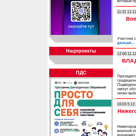
который п
11:31 12.1
Вое
Участник 
дальше...
Нацпроекты
12:00 11.1
ВЛА
ПДС
Президент
традиционн
Подведени
смогут об
лично выб
16:03 5.12
Нижег
Нижегород
военной оп
военкомат.