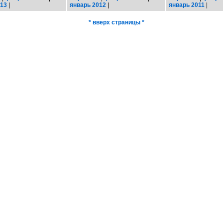
013
|
январь 2012
|
январь 2011
|
* вверх страницы *