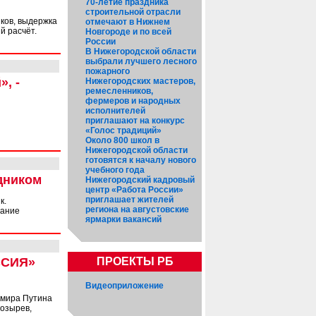
70-летие праздника
строительной отрасли
ков, выдержка
отмечают в Нижнем
й расчёт.
Новгороде и по всей
России
В Нижегородской области
выбрали лучшего лесного
пожарного
, -
Нижегородских мастеров,
ремесленников,
фермеров и народных
исполнителей
приглашают на конкурс
«Голос традиций»
Около 800 школ в
Нижегородской области
готовятся к началу нового
учебного года
дником
Нижегородский кадровый
центр «Работа России»
приглашает жителей
к.
региона на августовские
лание
ярмарки вакансий
ПРОЕКТЫ РБ
ССИЯ»
Видеоприложение
имира Путина
Козырев,