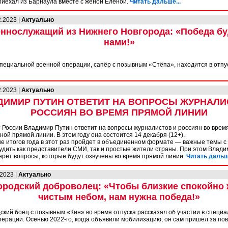
риехал из Барнаула вместе с женой Еленой.
Читать дальше...
2.2023 |
Актуально
ннослужащий из Нижнего Новгорода: «Победа бу
нами!»
специальной военной операции, сапёр с позывным «Стёпа», находится в отпу
2.2023 |
Актуально
ДИМИР ПУТИН ОТВЕТИТ НА ВОПРОСЫ ЖУРНАЛИ
РОССИЯН ВО ВРЕМЯ ПРЯМОЙ ЛИНИИ
 России Владимир Путин ответит на вопросы журналистов и россиян во врем
ой прямой линии. В этом году она состоится 14 декабря (12+).
е итогов года в этот раз пройдет в объединенном формате — важные темы с
судить как представители СМИ, так и простые жители страны. При этом Влад
ерет вопросы, которые будут озвучены во время прямой линии.
Читать дальше
.2023 |
Актуально
ородский доброволец: «Чтобы близкие спокойно 
чистым небом, нам нужна победа!»
ский боец с позывным «Кин» во время отпуска рассказал об участии в специ
ерации. Осенью 2022-го, когда объявили мобилизацию, он сам пришел за пов