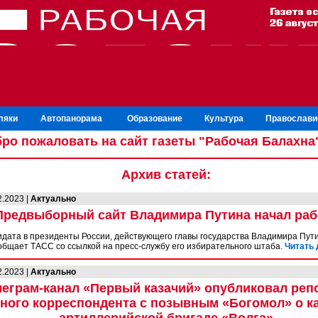
ляки
Автопанорама
Образование
Культура
Православи
ро пожаловать на сайт газеты "Рабочая Балахна
Архив статей:
2.2023 |
Актуально
Предвыборный сайт Владимира Путина начал раб
идата в президенты России, действующего главы государства Владимира Пут
ообщает ТАСС со ссылкой на пресс-службу его избирательного штаба.
Читать 
2.2023 |
Актуально
леграм-канал «Первый казачий» опубликовал реп
ного корреспондента с позывным «Богомол» о к