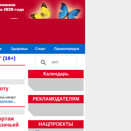
е
Здоровье
Спорт
Правопорядок
"
(16+)
Календарь
оту
ина начал
РЕКЛАМОДАТЕЛЯМ
дальше...
ортаж
НАЦПРОЕКТЫ
азачьей