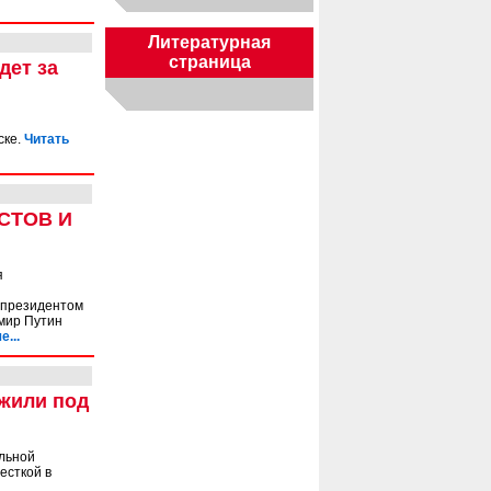
Литературная
страница
дет за
ске.
Читать
СТОВ И
я
 президентом
имир Путин
...
жили под
альной
есткой в