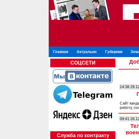
Главная
Актуально
Губерния
Зем
Доб
СОЦСЕТИ
14:38 29.1
Сайт канд
работу, с
09:41 26.1
Те
воен
Служба по контракту