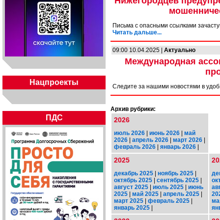
Нижегородцев предупр
мошенниче
Письма с опасными ссылками зачасту
Читать дальше...
09:00 10.04.2025 |
Актуально
Международная ассоц
пр
Нацпроекты
Следите за нашими новостями в удо
Архив рубрики:
ПДС
2026
июль 2026
|
июнь 2026
|
май
2026
|
апрель 2026
|
март 2026
|
февраль 2026
|
январь 2026
|
2025
20
декабрь 2025
|
ноябрь 2025
|
де
октябрь 2025
|
сентябрь 2025
|
ок
август 2025
|
июль 2025
|
июнь
ав
2025
|
май 2025
|
апрель 2025
|
20
март 2025
|
февраль 2025
|
ма
январь 2025
|
ян