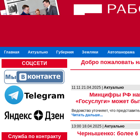
Главная
Актуально
Губерния
Земляки
Автопанорама
Добро пожаловать н
СОЦСЕТИ
11:11 21.04.2025 |
Актуально
Минцифры РФ нап
«Госуслуги» может быт
Ведомство уточняет, что представите
Читать дальше...
13:00 18.04.2025 |
Актуально
Чернышенко: более 6
Служба по контракту