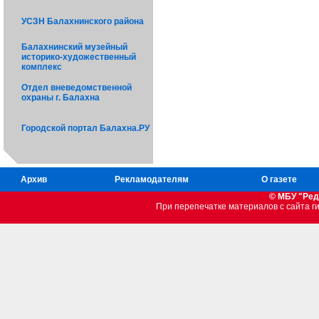
УСЗН Балахнинского района
Балахнинский музейный
историко-художественный
комплекс
Отдел вневедомственной
охраны г. Балахна
Городской портал Балахна.РУ
Архив
Рекламодателям
О газете
© МБУ "Ред
При перепечатке материалов c сайта 