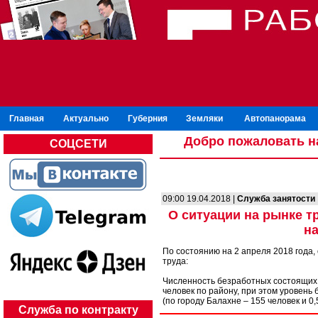
Главная
Актуально
Губерния
Земляки
Автопанорама
Добро пожаловать н
СОЦСЕТИ
09:00 19.04.2018 |
Служба занятости
О ситуации на рынке т
на
По состоянию на 2 апреля 2018 года
труда:
Численность безработных состоящих н
человек по району, при этом уровень
(по городу Балахне – 155 человек и 0
Служба по контракту