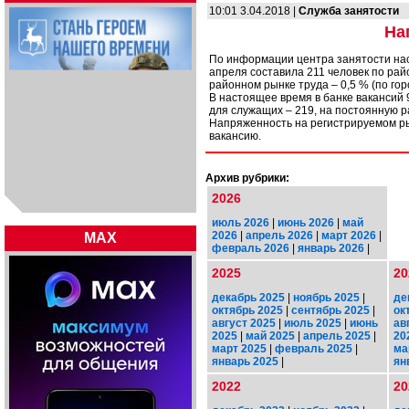
10:01 3.04.2018 |
Служба занятости
На
По информации центра занятости нас
апреля составила 211 человек по рай
районном рынке труда – 0,5 % (по гор
В настоящее время в банке вакансий 
для служащих – 219, на постоянную р
Напряженность на регистрируемом ры
вакансию.
Архив рубрики:
2026
июль 2026
|
июнь 2026
|
май
2026
|
апрель 2026
|
март 2026
|
MAX
февраль 2026
|
январь 2026
|
2025
20
декабрь 2025
|
ноябрь 2025
|
де
октябрь 2025
|
сентябрь 2025
|
ок
август 2025
|
июль 2025
|
июнь
ав
2025
|
май 2025
|
апрель 2025
|
20
март 2025
|
февраль 2025
|
ма
январь 2025
|
ян
2022
20