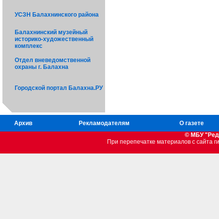
УСЗН Балахнинского района
Балахнинский музейный
историко-художественный
комплекс
Отдел вневедомственной
охраны г. Балахна
Городской портал Балахна.РУ
Архив
Рекламодателям
О газете
© МБУ "Ред
При перепечатке материалов c сайта 