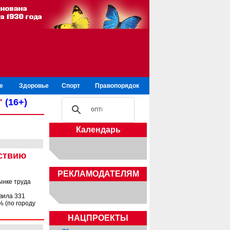
е
Здоровье
Спорт
Правопорядок
"
(16+)
Календарь
йствию
РЕКЛАМОДАТЕЛЯМ
ынке труда
вила 331
% (по городу
НАЦПРОЕКТЫ