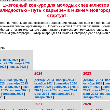
Ежегодный конкурс для молодых специалистов
алидностью «Путь к карьере» в Нижнем Новгоро
стартует!
ская региональная общественная организация инвалидов «Ковчег» при подд
й некоммерческой организации «Проектный офис Стратегии развития Нижег
объявляет старт ежегодного регионального конкурса для молодых специалист
стью «Путь к карьере», который пройдет в Нижнем Новгороде уже в седьмой 
ики:
6
|
июнь 2026
|
май
ель 2026
|
март 2026
|
2026
|
январь 2026
|
2024
2023
2025
|
ноябрь 2025
|
декабрь 2024
|
ноябрь 2024
|
декабрь 2023
|
ноя
025
|
сентябрь 2025
|
октябрь 2024
|
сентябрь 2024
|
октябрь 2023
|
сен
25
|
июль 2025
|
июнь
август 2024
|
июль 2024
|
июнь
август 2023
|
июль
 2025
|
апрель 2025
|
2024
|
май 2024
|
апрель 2024
|
2023
|
май 2023
|
а
5
|
февраль 2025
|
март 2024
|
февраль 2024
|
март 2023
|
февра
025
|
январь 2024
|
январь 2023
|
2021
2020