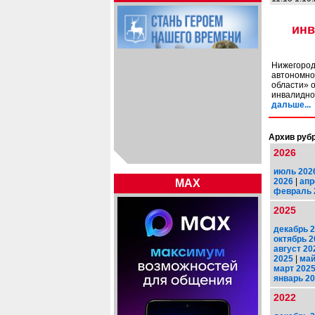
инв
Нижегород
автономно
области» 
инвалидно
дальше...
Архив рубр
2026
июль 202
2026
|
апр
MAX
февраль 
2025
декабрь 
октябрь 2
август 20
2025
|
май
март 202
январь 2
2022