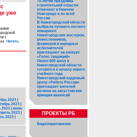
70-летие праздника
строительной отрасли
 с
отмечают в Нижнем
де уже
Новгороде и по всей
России
В Нижегородской области
выбрали лучшего лесного
ержке
пожарного
ородской
Нижегородских мастеров,
ов с
ремесленников,
раз.
Читать
фермеров и народных
исполнителей
приглашают на конкурс
«Голос традиций»
Около 800 школ в
Нижегородской области
готовятся к началу нового
учебного года
Нижегородский кадровый
центр «Работа России»
приглашает жителей
региона на августовские
ярмарки вакансий
брь 2023
|
тябрь 2023
|
 2023
|
июнь
прель 2023
|
ПРОЕКТЫ РБ
ль 2023
|
Видеоприложение