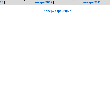
013
|
январь 2012
|
январь 2011
|
* вверх страницы *