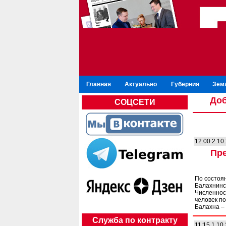
Главная
Актуально
Губерния
Зем
Доб
СОЦСЕТИ
12:00 2.10
Пре
По состоя
Балахнинс
Численност
человек по
Балахна – 
Служба по контракту
11:15 1.10