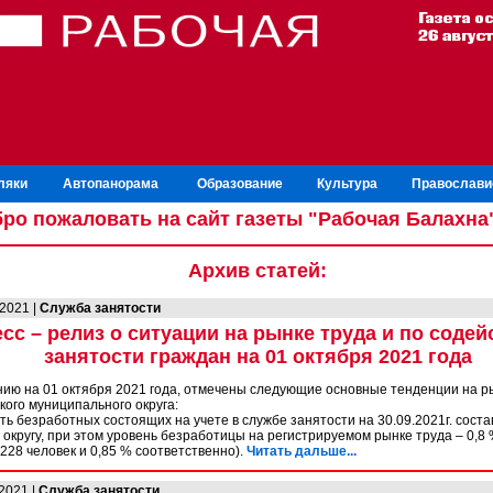
ляки
Автопанорама
Образование
Культура
Православи
ро пожаловать на сайт газеты "Рабочая Балахна
Архив статей:
.2021 |
Служба занятости
сс – релиз о ситуации на рынке труда и по соде
занятости граждан на 01 октября 2021 года
нию на 01 октября 2021 года, отмечены следующие основные тенденции на р
кого муниципального округа:
ь безработных состоящих на учете в службе занятости на 30.09.2021г. соста
 округу, при этом уровень безработицы на регистрируемом рынке труда – 0,8 
228 человек и 0,85 % соответственно).
Читать дальше...
.2021 |
Служба занятости