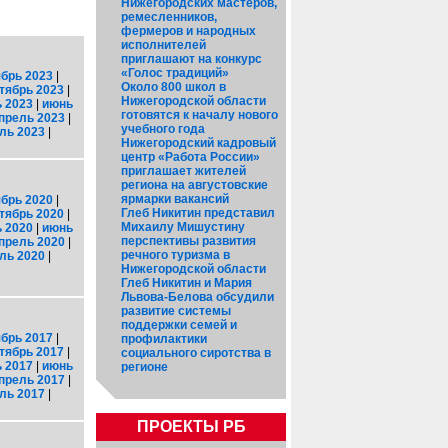
Нижегородских мастеров,
ремесленников,
фермеров и народных
исполнителей
приглашают на конкурс
«Голос традиций»
брь 2023
|
Около 800 школ в
тябрь 2023
|
Нижегородской области
 2023
|
июнь
готовятся к началу нового
прель 2023
|
учебного года
ль 2023
|
Нижегородский кадровый
центр «Работа России»
приглашает жителей
региона на августовские
ярмарки вакансий
брь 2020
|
Глеб Никитин представил
тябрь 2020
|
Михаилу Мишустину
 2020
|
июнь
перспективы развития
прель 2020
|
речного туризма в
ль 2020
|
Нижегородской области
Глеб Никитин и Мария
Львова-Белова обсудили
развитие системы
поддержки семей и
брь 2017
|
профилактики
тябрь 2017
|
социального сиротства в
 2017
|
июнь
регионе
прель 2017
|
ль 2017
|
ПРОЕКТЫ РБ