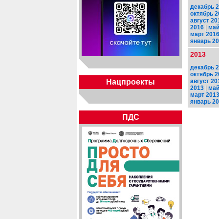
декабрь 
октябрь 2
август 20
2016
|
май
март 201
январь 2
2013
декабрь 
октябрь 2
август 20
Нацпроекты
2013
|
май
март 201
январь 2
ПДС