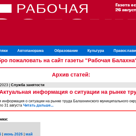
ляки
Автопанорама
Образование
Культура
Православи
ро пожаловать на сайт газеты "Рабочая Балахна
Архив статей:
.2023 |
Служба занятости
Актуальная информация о ситуации на рынке тр
я информация о ситуации на рынке труда Балахнинского муниципального окру
по 31 августа
Читать дальше...
ики:
6
|
июнь 2026
|
май