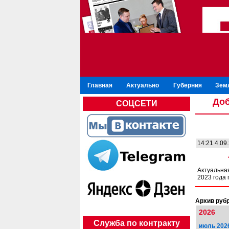
Главная
Актуально
Губерния
Зем
Доб
СОЦСЕТИ
14:21 4.09
Актуальна
2023 года 
Архив рубр
2026
Служба по контракту
июль 202