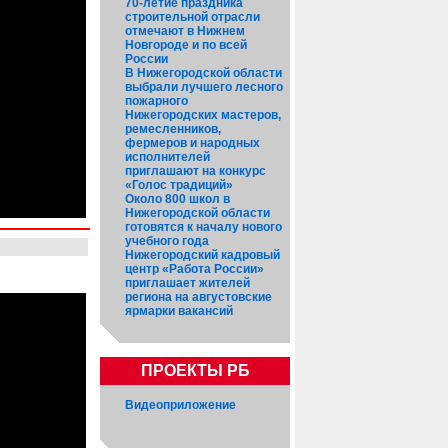
70-летие праздника
строительной отрасли
отмечают в Нижнем
Новгороде и по всей
России
В Нижегородской области
выбрали лучшего лесного
пожарного
Нижегородских мастеров,
ремесленников,
фермеров и народных
исполнителей
приглашают на конкурс
«Голос традиций»
Около 800 школ в
Нижегородской области
готовятся к началу нового
учебного года
Нижегородский кадровый
центр «Работа России»
приглашает жителей
региона на августовские
ярмарки вакансий
ПРОЕКТЫ РБ
Видеоприложение