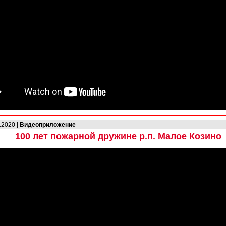
.2020 |
Видеоприложение
100 лет пожарной дружине р.п. Малое Козино