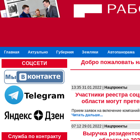
Главная
Актуально
Губерния
Земляки
Автопанорама
Добро пожаловать н
СОЦСЕТИ
13:35 31.01.2022 |
Нацпроекты
Участники реестра со
области могут прете
Прием заявок на включение компаний 
Читать дальше...
07:12 29.01.2022 |
Нацпроекты
Выручка резиденто
Служба по контракту