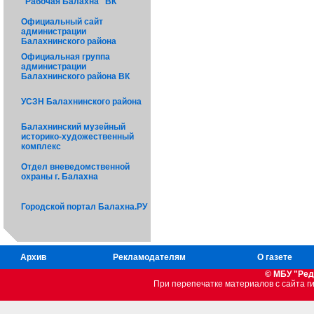
"Рабочая Балахна" ВК
Официальный сайт
администрации
Балахнинского района
Официальная группа
администрации
Балахнинского района ВК
УСЗН Балахнинского района
Балахнинский музейный
историко-художественный
комплекс
Отдел вневедомственной
охраны г. Балахна
Городской портал Балахна.РУ
Архив
Рекламодателям
О газете
© МБУ "Ред
При перепечатке материалов c сайта 