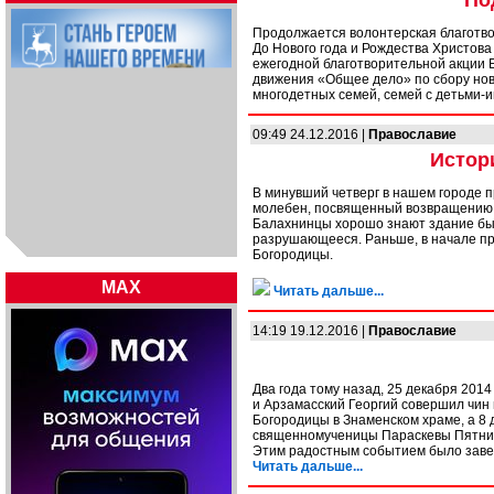
По
Продолжается волонтерская благотво
До Нового года и Рождества Христова
ежегодной благотворительной акции 
движения «Общее дело» по сбору нов
многодетных семей, семей с детьми-
09:49 24.12.2016 |
Православие
Истор
В минувший четверг в нашем городе 
молебен, посвященный возвращению с
Балахнинцы хорошо знают здание быв
разрушающееся. Раньше, в начале пр
Богородицы.
MAX
Читать дальше...
14:19 19.12.2016 |
Православие
Два года тому назад, 25 декабря 201
и Арзамасский Георгий совершил чин
Богородицы в Знаменском храме, а 8 
священномученицы Параскевы Пятни
Этим радостным событием было заве
Читать дальше...