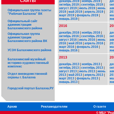
САЙТЫ
декабрь 2019
|
ноябрь 2019
|
де
октябрь 2019
|
сентябрь 2019
|
ок
август 2019
|
июль 2019
|
июнь
ав
Официальная группа газеты
2019
|
май 2019
|
апрель 2019
|
20
"Рабочая Балахна" ВК
март 2019
|
февраль 2019
|
ма
январь 2019
|
ян
Официальный сайт
администрации
2016
20
Балахнинского района
декабрь 2016
|
ноябрь 2016
|
де
Официальная группа
октябрь 2016
|
сентябрь 2016
|
ок
администрации
август 2016
|
июль 2016
|
июнь
ав
Балахнинского района ВК
2016
|
май 2016
|
апрель 2016
|
20
март 2016
|
февраль 2016
|
ма
УСЗН Балахнинского района
январь 2016
|
ян
2013
20
Балахнинский музейный
историко-художественный
декабрь 2013
|
ноябрь 2013
|
де
комплекс
октябрь 2013
|
сентябрь 2013
|
ок
август 2013
|
июль 2013
|
июнь
ав
Отдел вневедомственной
2013
|
май 2013
|
апрель 2013
|
20
охраны г. Балахна
март 2013
|
февраль 2013
|
ма
январь 2013
|
ян
Городской портал Балахна.РУ
Архив
Рекламодателям
О газете
© МБУ "Ред