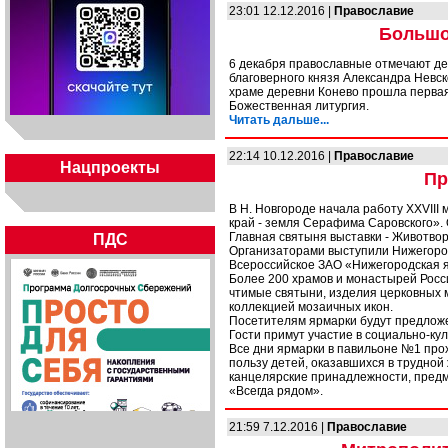
23:01 12.12.2016 |
Православие
Большо
6 декабря православные отмечают де
благоверного князя Александра Невс
храме деревни Конево прошла перва
Божественная литургия.
Читать дальше...
22:14 10.12.2016 |
Православие
Нацпроекты
Пр
В Н. Новгороде начала работу ХХVII
край - земля Серафима Саровского». 
Главная святыня выставки - Животвор
ПДС
Организаторами выступили Нижегород
Всероссийское ЗАО «Нижегородская я
Более 200 храмов и монастырей Росси
чтимые святыни, изделия церковных м
коллекцией мозаичных икон.
Посетителям ярмарки будут предложе
Гости примут участие в социально-ку
Все дни ярмарки в павильоне №1 про
пользу детей, оказавшихся в трудной
канцелярские принадлежности, предм
«Всегда рядом».
21:59 7.12.2016 |
Православие