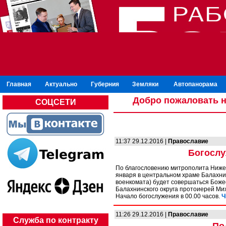
Главная
Актуально
Губерния
Земляки
Автопанорама
Добро пожаловать н
СОЦСЕТИ
11:37 29.12.2016 |
Православие
Богослу
По благословению митрополита Нижего
января в центральном храме Балахнин
военкомата) будет совершаться Боже
Балахнинского округа протоиерей Ми
Начало богослужения в 00.00 часов.
Ч
11:26 29.12.2016 |
Православие
Служба по контракту