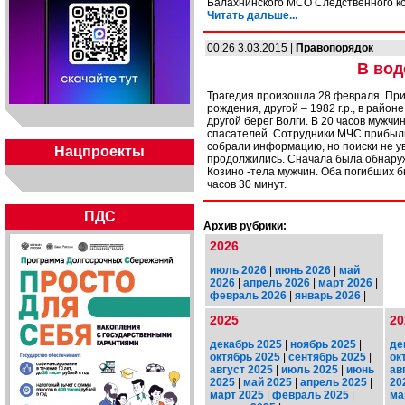
Балахнинского МСО Следственного ко
Читать дальше...
00:26 3.03.2015 |
Правопорядок
В вод
Трагедия произошла 28 февраля. Прим
рождения, другой – 1982 г.р., в райо
другой берег Волги. В 20 часов мужчи
спасателей. Сотрудники МЧС прибыли
собрали информацию, но поиски не ув
Нацпроекты
продолжились. Сначала была обнаруж
Козино -тела мужчин. Оба погибших б
часов 30 минут.
ПДС
Архив рубрики:
2026
июль 2026
|
июнь 2026
|
май
2026
|
апрель 2026
|
март 2026
|
февраль 2026
|
январь 2026
|
2025
20
декабрь 2025
|
ноябрь 2025
|
де
октябрь 2025
|
сентябрь 2025
|
ок
август 2025
|
июль 2025
|
июнь
ав
2025
|
май 2025
|
апрель 2025
|
20
март 2025
|
февраль 2025
|
ма