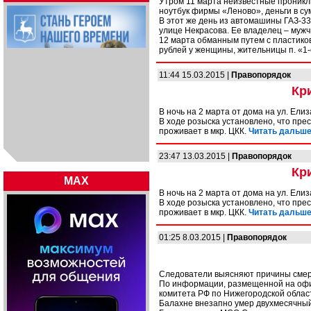
Утром 11 марта неизвестные проникли
ноутбук фирмы «Леново», деньги в с
В этот же день из автомашины ГАЗ-3
улице Некрасова. Ее владелец – мужчи
12 марта обманным путем с пластико
рублей у женщины, жительницы п. «1
11:44 15.03.2015 |
Правопорядок
Кр
В ночь на 2 марта от дома на ул. Ел
В ходе розыска установлено, что пре
проживает в мкр. ЦКК.
Читать дальше.
23:47 13.03.2015 |
Правопорядок
Кр
MAX
В ночь на 2 марта от дома на ул. Ел
В ходе розыска установлено, что пре
проживает в мкр. ЦКК.
Читать дальше.
01:25 8.03.2015 |
Правопорядок
Следователи выясняют причины смер
По информации, размещенной на офи
комитета РФ по Нижегородской област
Балахне внезапно умер двухмесячный