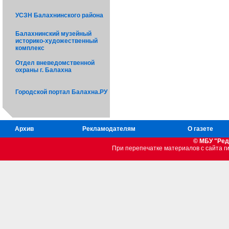
УСЗН Балахнинского района
Балахнинский музейный
историко-художественный
комплекс
Отдел вневедомственной
охраны г. Балахна
Городской портал Балахна.РУ
Архив
Рекламодателям
О газете
© МБУ "Ред
При перепечатке материалов c сайта 