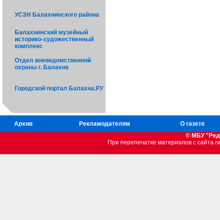
УСЗН Балахнинского района
Балахнинский музейный
историко-художественный
комплекс
Отдел вневедомственной
охраны г. Балахна
Городской портал Балахна.РУ
Архив
Рекламодателям
О газете
© МБУ "Ред
При перепечатке материалов c сайта 