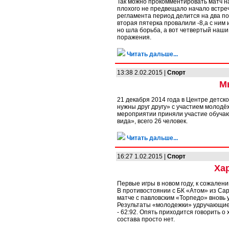
Так можно прокомментировать матч 
плохого не предвещало начало встречи
регламента период делится на два по 
вторая пятерка провалили -8,а с ним
но шла борьба, а вот четвертый наши
поражения.
Читать дальше...
13:38 2.02.2015 |
Спорт
М
21 декабря 2014 года в Центре детск
нужны друг другу» с участием молод
мероприятии приняли участие обуча
вида», всего 26 человек.
Читать дальше...
16:27 1.02.2015 |
Спорт
Ха
Первые игры в новом году, к сожален
В противостоянии с БК «Атом» из Са
матче с павловским «Торпедо» вновь у
Результаты «молодежки» удручающие:
- 62:92. Опять приходится говорить о
состава просто нет.