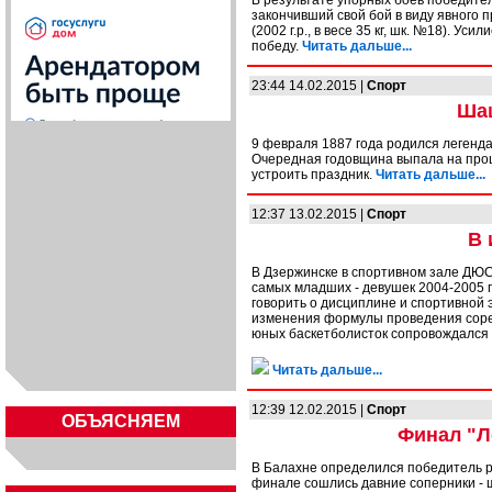
В результате упорных боев победителе
закончивший свой бой в виду явного 
(2002 г.р., в весе 35 кг, шк. №18). У
победу.
Читать дальше...
23:44 14.02.2015 |
Спорт
Шаш
9 февраля 1887 года родился легенд
Очередная годовщина выпала на прош
устроить праздник.
Читать дальше...
12:37 13.02.2015 |
Спорт
В 
В Дзержинске в спортивном зале ДЮ
самых младших - девушек 2004-2005 г
говорить о дисциплине и спортивной э
изменения формулы проведения сорев
юных баскетболисток сопровождался 
Читать дальше...
12:39 12.02.2015 |
Спорт
ОБЪЯСНЯЕМ
Финал "Л
В Балахне определился победитель ре
финале сошлись давние соперники - ш