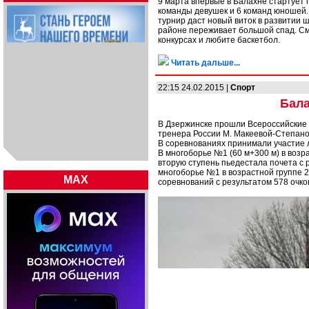
9 марта впервые в Балахне стартует 
команды девушек и 6 команд юношей.
турнир даст новый виток в развитии 
районе переживает большой спад. Смо
конкурсах и любите баскетбол.
Читать дальше...
22:15 24.02.2015 |
Спорт
Бала
В Дзержинске прошли Всероссийские 
тренера России М. Макеевой-Степано
В соревнованиях принимали участие
В многоборье №1 (60 м+300 м) в возра
вторую ступень пьедестала почета с рез
многоборье №1 в возрастной группе 2
MAX
соревнований с результатом 578 очков: 6