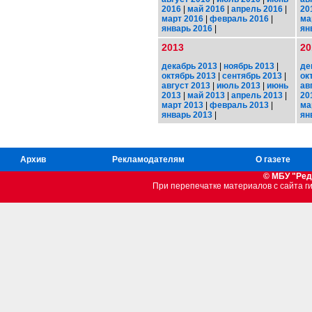
2016
|
май 2016
|
апрель 2016
|
20
март 2016
|
февраль 2016
|
ма
январь 2016
|
ян
2013
20
декабрь 2013
|
ноябрь 2013
|
де
октябрь 2013
|
сентябрь 2013
|
ок
август 2013
|
июль 2013
|
июнь
ав
2013
|
май 2013
|
апрель 2013
|
20
март 2013
|
февраль 2013
|
ма
январь 2013
|
ян
Архив
Рекламодателям
О газете
© МБУ "Ред
При перепечатке материалов c сайта 