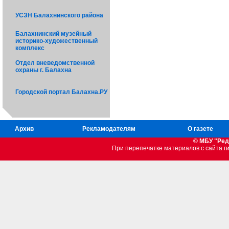
УСЗН Балахнинского района
Балахнинский музейный
историко-художественный
комплекс
Отдел вневедомственной
охраны г. Балахна
Городской портал Балахна.РУ
Архив
Рекламодателям
О газете
© МБУ "Ред
При перепечатке материалов c сайта 