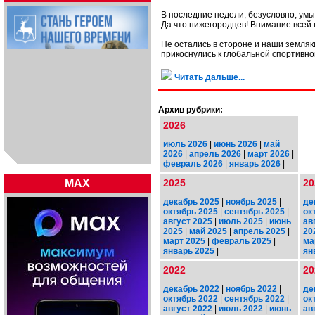
В последние недели, безусловно, ум
Да что нижегородцев! Внимание всей
Не остались в стороне и наши земляк
прикоснулись к глобальной спортивно
Читать дальше...
Архив рубрики:
2026
июль 2026
|
июнь 2026
|
май
2026
|
апрель 2026
|
март 2026
|
февраль 2026
|
январь 2026
|
MAX
2025
20
декабрь 2025
|
ноябрь 2025
|
де
октябрь 2025
|
сентябрь 2025
|
ок
август 2025
|
июль 2025
|
июнь
ав
2025
|
май 2025
|
апрель 2025
|
20
март 2025
|
февраль 2025
|
ма
январь 2025
|
ян
2022
20
декабрь 2022
|
ноябрь 2022
|
де
октябрь 2022
|
сентябрь 2022
|
ок
август 2022
|
июль 2022
|
июнь
ав