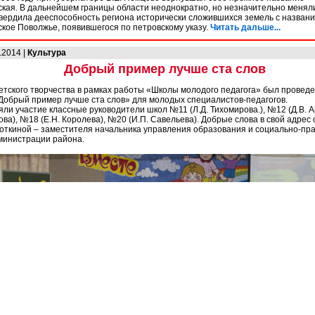
кая. В дальнейшем границы области неоднократно, но незначительно менял
вердила дееспособность региона исторически сложившихся земель с назван
кое Поволжье, появившегося по петровскому указу.
Читать дальше...
.2014 |
Культура
Добрый пример лучше ста слов
етского творчества в рамках работы «Школы молодого педагога» был провед
Добрый пример лучше ста слов» для молодых специалистов-педагогов.
яли участие классные руководители школ №11 (Л.Д. Тихомирова.), №12 (Д.В. 
нова), №18 (Е.Н. Королева), №20 (И.П. Савельева). Добрые слова в свой адре
роткиной – заместителя начальника управления образования и социально-пр
министрации района.