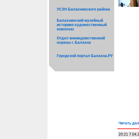
УСЗН Балахнинского района
Балахнинский музейный
историко-художественный
комплекс
Отдел вневедомственной
охраны г. Балахна
Городской портал Балахна.РУ
Читать дал
20:21 7.04.