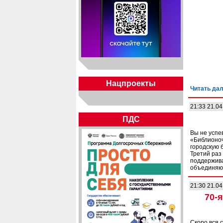
Нацпроекты
Читать дал
21:33 21.04
ПДС
Вы не успе
«Библионоч
городскую б
Третий раз
поддержива
объединяю
21:30 21.04
70-
Скоро вся 