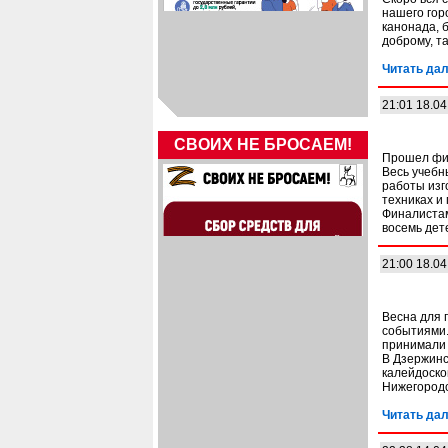
нашего гор
канонада, 
доброму, т
Читать дал
21:01 18.04
СВОИХ НЕ БРОСАЕМ!
Прошел фин
Весь учебн
работы изг
техниках и 
Финалистам
восемь дет
21:00 18.04
Весна для 
событиями.
принимали 
В Дзержинс
калейдоско
Нижегородс
Читать дал