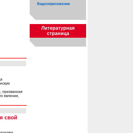
Видеоприложение
Литературная
страница
да
инскую
, призванная
го явления,
я свой
жителям