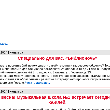
ьше...
.2014 |
Культура
Специально для вас. «Библионочь»
ваете посетить библиотеку днем, но любите книги и творческое общение? Тог
ь» специально для вас. Добро пожаловать 25 апреля с 18 до 21 час. в Правд
иблиотеку-филиал №21 по адресу: г. Балахна, ул. Горького, д. 33.
 проходит международная социально-культурная сетевая акция «Библионочь»
ть чтение как образ жизни и развитие литературного процесса как уникально
щего всю Россию.
Читать дальше...
.2014 |
Культура
я весна! Музыкальная школа №1 встречает сегодн
юбилей.
страна будет отмечать великий праздник – День Победы! Чувство уважения к 