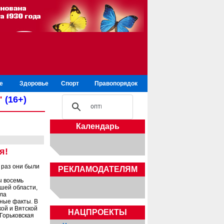
е
Здоровье
Спорт
Правопорядок
"
(16+)
Календарь
я!
 раз они были
РЕКЛАМОДАТЕЛЯМ
ы восемь
шей области,
ела
ные факты. В
кой и Вятской
НАЦПРОЕКТЫ
 Горьковская