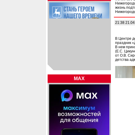
Нижегородс
жизнь подт
Нижегородс
21:38 21.04
В Центре д
праздник «
В нем прин
(Е.С. Цику
от О.В. Си
детства ад
MAX