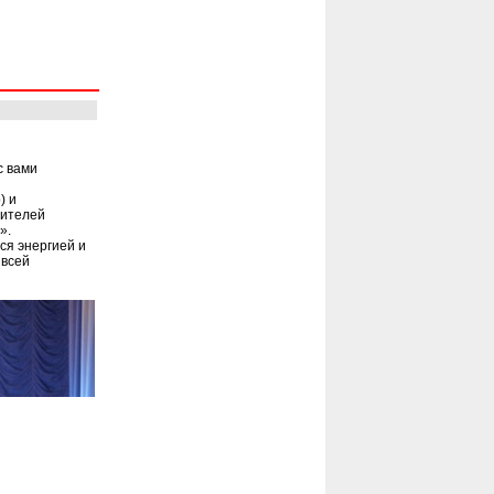
с вами
) и
дителей
».
ся энергией и
 всей