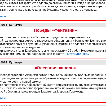
ода вызывает тот факт, что задолго до окончания войны, когда еще грохотала
балахнинцы старались приобщить своих детей к музыке, а через нее – к прекр
ак как именно музыка призвана пробуждать лучшее, что есть в человеке.
ьше...
.2014 |
Культура
Победы «Фантазии»
ал районного конкурса «Творчество: традиции и современность».
ый год мастерицы детского творческого объединения «Фантазия» Центра вн
отавливали вручную сувениры, украшения, картины и поделки в различных с
готовили проекты к конкурсам.
и конкурса стали 11 ребят, которые представили 15 работ. Несмотря на юный
ей в шести номинациях заняли призовые места!
Читать дальше...
.2014 |
Культура
«Весенняя капель»
преподавателей и учащихся детской музыкальной школы №2 была наполнена
 Традиционно проходили разнообразные конкурсы, фестивали, олимпиады, в
участие ребята нашей школы.
ке состоялся открытый областной смотр-конкурс юных пианистов «Музыкаль
п». Показать мастерство фортепианной игры приехали воспитанники музыка
кой области, а также городов Владимира, Мурома, Гороховца.
ьше...