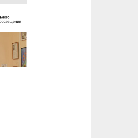
ьного
 просвещения