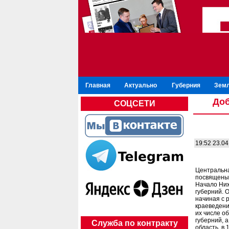
Главная
Актуально
Губерния
Зем
Доб
СОЦСЕТИ
19:52 23.04
Центральна
посвящены 
Начало Ниж
губерний. 
начиная с 
краеведени
их числе о
губерний, 
Служба по контракту
область, в