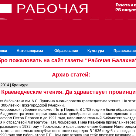
ляки
Автопанорама
Образование
Культура
Православи
ро пожаловать на сайт газеты "Рабочая Балахна
Архив статей:
.2014 |
Культура
Краеведческие чтения. Да здравствует провинци
я библиотека им. А.С. Пушкина вновь провела краеведческие чтения. На этот
300-летию Нижегородской губернии.
егородской губернии положил Петр Первый. В 1708 году им были образован
Об административно-территориальных преобразованиях, происходивших в на
реформ Петра Первого и до 1991 года, напомнила главный библиотекарь отд
я и отраслевой литературы Н.И. Ломовская. Нина Ивановна привела интерес
бразование в 1932 году – Горьковского края с включением бывшей Нижегородс
а также автономных республик поволжских народов. В 1936 году была создана
 1990 году при губернаторе Б.Е. Немцове вернувшая себе прежнее название –