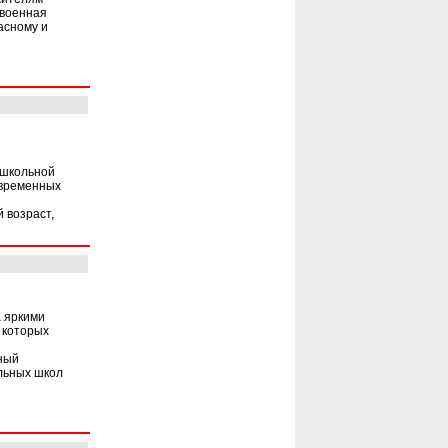
 военная
асному и
ешкольной
овременных
 возраст,
 яркими
 которых
ный
льных школ