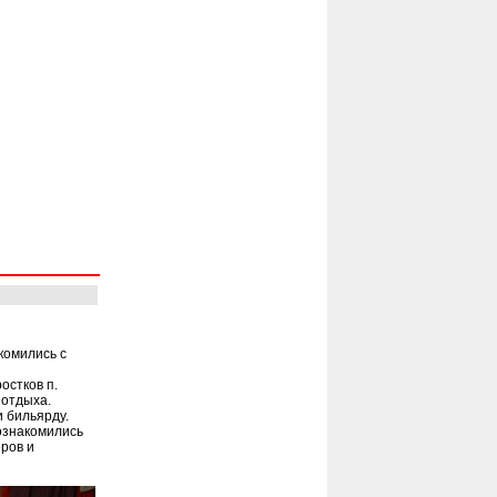
комились с
остков п.
 отдыха.
и бильярду.
ознакомились
ров и