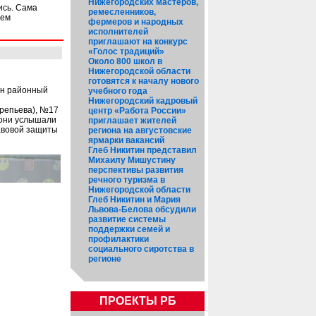
Нижегородских мастеров,
ись. Сама
ремесленников,
ием
фермеров и народных
исполнителей
приглашают на конкурс
«Голос традиций»
Около 800 школ в
Нижегородской области
готовятся к началу нового
ен районный
учебного года
Нижегородский кадровый
Арепьева), №17
центр «Работа России»
с они услышали
приглашает жителей
авовой защиты
региона на августовские
ярмарки вакансий
Глеб Никитин представил
Михаилу Мишустину
перспективы развития
речного туризма в
Нижегородской области
Глеб Никитин и Мария
Львова-Белова обсудили
развитие системы
поддержки семей и
профилактики
социального сиротства в
регионе
ПРОЕКТЫ РБ