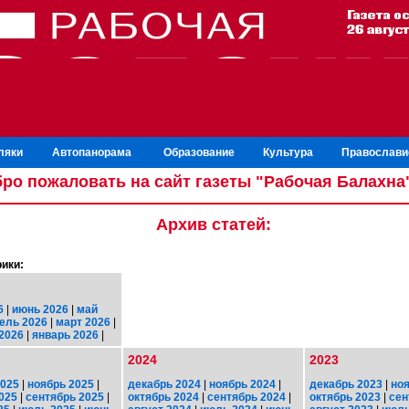
ляки
Автопанорама
Образование
Культура
Православи
ро пожаловать на сайт газеты "Рабочая Балахна
Архив статей:
ики:
6
|
июнь 2026
|
май
ель 2026
|
март 2026
|
2026
|
январь 2026
|
2024
2023
2025
|
ноябрь 2025
|
декабрь 2024
|
ноябрь 2024
|
декабрь 2023
|
ноя
025
|
сентябрь 2025
|
октябрь 2024
|
сентябрь 2024
|
октябрь 2023
|
сен