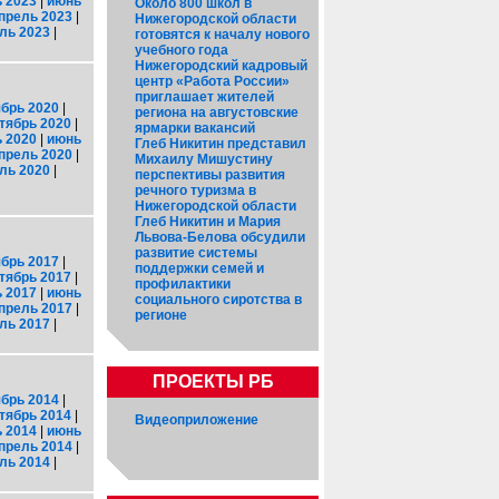
 2023
|
июнь
Около 800 школ в
прель 2023
|
Нижегородской области
ль 2023
|
готовятся к началу нового
учебного года
Нижегородский кадровый
центр «Работа России»
приглашает жителей
брь 2020
|
региона на августовские
тябрь 2020
|
ярмарки вакансий
 2020
|
июнь
Глеб Никитин представил
прель 2020
|
Михаилу Мишустину
ль 2020
|
перспективы развития
речного туризма в
Нижегородской области
Глеб Никитин и Мария
Львова-Белова обсудили
развитие системы
брь 2017
|
поддержки семей и
тябрь 2017
|
профилактики
 2017
|
июнь
социального сиротства в
прель 2017
|
регионе
ль 2017
|
ПРОЕКТЫ РБ
брь 2014
|
тябрь 2014
|
Видеоприложение
 2014
|
июнь
прель 2014
|
ль 2014
|