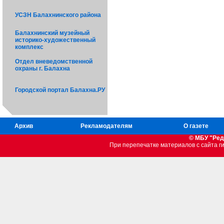
УСЗН Балахнинского района
Балахнинский музейный
историко-художественный
комплекс
Отдел вневедомственной
охраны г. Балахна
Городской портал Балахна.РУ
Архив
Рекламодателям
О газете
© МБУ "Ред
При перепечатке материалов c сайта 