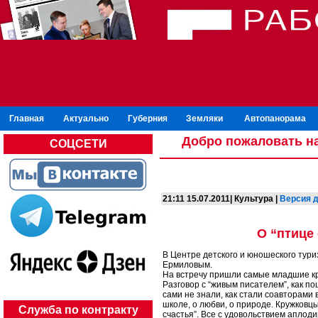
Главная
Актуально
Губерния
Земляки
Автопанорама
Добро пожаловать на
СОЦСЕТИ
21:11 15.07.2011| Культура |
Версия д
О “птице
В Центре детского и юношеского тури
Ермиловым.
На встречу пришли самые младшие кра
Разговор с “живым писателем”, как п
сами не знали, как стали соавторами
школе, о любви, о природе. Кружков
Служба по контракту
счастья”. Все с удовольствием апло