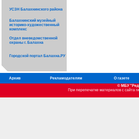
УСЗН Балахнинского района
Балахнинский музейный
историко-художественный
комплекс
Отдел вневедомственной
охраны г. Балахна
Городской портал Балахна.РУ
Архив
Рекламодателям
О газете
© МБУ "Ред
При перепечатке материалов c сайта 