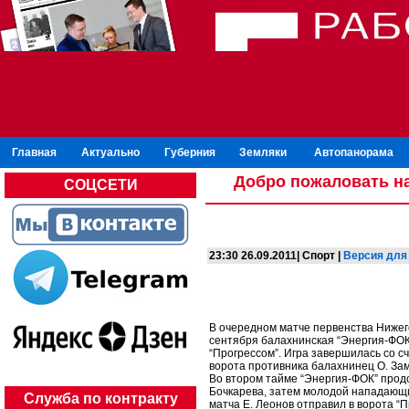
Главная
Актуально
Губерния
Земляки
Автопанорама
Добро пожаловать на
СОЦСЕТИ
23:30 26.09.2011| Спорт |
Версия для
В очередном матче первенства Нижег
сентября балахнинская “Энергия-ФО
“Прогрессом”. Игра завершилась со сч
ворота противника балахнинец О. За
Во втором тайме “Энергия-ФОК” продо
Бочкарева, затем молодой нападающий
Служба по контракту
матча Е. Леонов отправил в ворота “