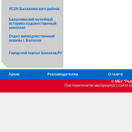
УСЗН Балахнинского района
Балахнинский музейный
историко-художественный
комплекс
Отдел вневедомственной
охраны г. Балахна
Городской портал Балахна.РУ
Архив
Рекламодателям
О газете
© МБУ "Ред
При перепечатке материалов c сайта 