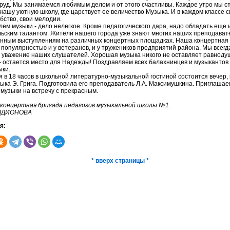
руд. Мы занимаемся любимым делом и от этого счастливы. Каждое утро мы с
 нашу уютную школу, где царствует ее величество Музыка. И в каждом классе с
бство, свои мелодии.
лем музыки - дело нелегкое. Кроме педагогического дара, надо обладать еще 
ьским талантом. Жители нашего города уже знают многих наших преподават
нным выступлениям на различных концертных площадках. Наша концертная
 популярностью и у ветеранов, и у тружеников предприятий района. Мы всегд
 уважение наших слушателей. Хорошая музыка никого не оставляет равноду
 - остается место для Надежды! Поздравляем всех балахнинцев и музыкантов
ыки.
я в 18 часов в школьной литературно-музыкальной гостиной состоится вечер, 
зыка Э. Грига. Подготовила его преподаватель Л.А. Максимушкина. Приглашае
музыки на встречу с прекрасным.
 концертная бригада педагогов музыкальной школы №1.
РОДИОНОВА
я:
* вверх страницы *