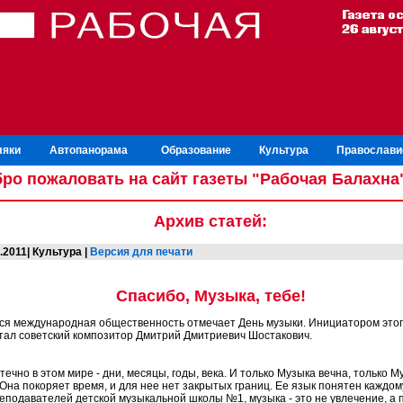
ляки
Автопанорама
Образование
Культура
Православи
ро пожаловать на сайт газеты "Рабочая Балахна
Архив статей:
.2011| Культура |
Версия для печати
Спасибо, Музыка, тебе!
вся международная общественность отмечает День музыки. Инициатором этог
стал советский композитор Дмитрий Дмитриевич Шостакович.
ечно в этом мире - дни, месяцы, годы, века. И только Музыка вечна, только М
 Она покоряет время, и для нее нет закрытых границ. Ее язык понятен каждом
реподавателей детской музыкальной школы №1, музыка - это не увлечение, а