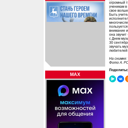
огромный т
ученикам в
свое волше
Быть учите
исполнител
многочисле
пользуется
внимание и
она звучит
с Днем муз
30 сентябр
звучать му
любителей 
На снимке:
Фото А. 
Поделитьс
MAX