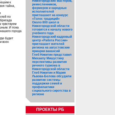
Нижегородских мастеров,
пешим к
ремесленников,
воя тайна,
фермеров и народных
исполнителей
и
приглашают на конкурс
елей по
«Голос традиций»
 бригада
Около 800 школ в
а чувствуем
Нижегородской области
шным. И пока
готовятся к началу нового
 нашего города
учебного года
Нижегородский кадровый
где будет
центр «Работа России»
м всех
приглашает жителей
региона на августовские
ярмарки вакансий
Глеб Никитин представил
Михаилу Мишустину
перспективы развития
речного туризма в
Нижегородской области
Глеб Никитин и Мария
Львова-Белова обсудили
развитие системы
поддержки семей и
профилактики
социального сиротства в
регионе
ПРОЕКТЫ РБ