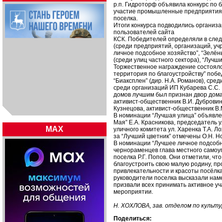
р.п. Гидроторф объявила конкурс по б
участие промышленные предприятия,
поселка.
Итоги конкурса подводились организ
пользователей сайта
КСК. Победителей определяли в след
(среди предприятий, организаций, уч
личное подсобное хозяйство”, “Зелён
(среди улиц частного сектора), “Лучш
Торжественное награждение состояло
территория по благоустройству” по
“Биаксплен” (дир. Н.А. Романов), сред
среди организаций ИП Кубарева С.С.
домов лучшим был признан двор дома
активист-общественник В.И. Дубровин
Кузнецова, активист-общественник В.
В номинации “Лучшая улица” объявле
Мая” Е.А. Красникова, председатель у
MAX
уличного комитета ул. Харенка Т.А. 
за “Лучший цветник” отмечены О.Н. Но
В номинации “Лучшее личное подсобн
чернораменцев глава местного самоуп
поселка Р.Г. Попов. Они отметили, чт
благоустроить свою малую родину, п
привлекательности и красоты посёлка
руководители поселка высказали наме
призвали всех принимать активное у
мероприятии.
Н. ХОХЛОВА, зав. отделом по культ
Поделиться: