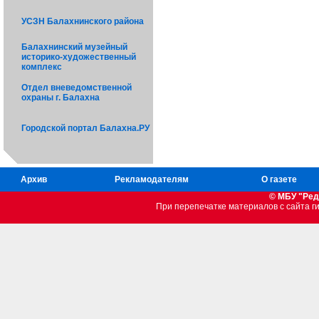
УСЗН Балахнинского района
Балахнинский музейный
историко-художественный
комплекс
Отдел вневедомственной
охраны г. Балахна
Городской портал Балахна.РУ
Архив
Рекламодателям
О газете
© МБУ "Ред
При перепечатке материалов c сайта 