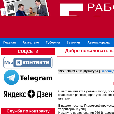
Главная
Актуально
Губерния
Земляки
Автопанорама
Добро пожаловать на
СОЦСЕТИ
19:26 30.09.2011| Культура |
Версия 
С чего начинается уютный город, пос
красивых и ровных дорог, утопающих
цветами.
В нашем поселке Гидроторф происхо
территорий и улиц.
Служба по контракту
Накануне празднования 266-й годов