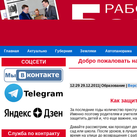
Главная
Актуально
Губерния
Земляки
Автопанорама
Добро пожаловать на
СОЦСЕТИ
12:29 29.12.2011| Образование |
Верс
Как защи
За последние годы количество престу
Именно поэтому родителям и учителя
защитить детей и, что еще важнее, н
Давайте рассмотрим, как проходит ден
сад или школа. После уроков, в лучше
Служба по контракту
время на улице до возвращения с раб