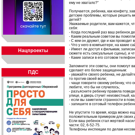
ему не хватало?”
Получается, ребенка, как конфету, зав
детские проблемы, которые решить мо
детей?
Уважаемые родители, вам кажется, чт
себя:
- Когда последний раз ваш ребенок д
- Каким реальным советом вы помогл
- С кем он дружит, где и как проводит
- Что у него в компьютере, на какие с
- Имеет ли доступ к фильмам, запис
Нацпроекты
сюжете есть сексуальные сцены), и ч
- Какие записи в его сотовом телефон
Запомните эти советы, они помогут в
сделают его более защищенным:
ПДС
- уважайте своего ребенка, не делайт
то против своей воли;
- чаще говорите своему ребенку, что он
любите, что бы ни случилось;
- разъясните ребенку правила поведе
улице, в дверь стучит неизвестный, как
- если вы заметили странности в пове
- запишите в сотовый телефон ребен
Не упустите то время, когда можно ещ
положительным примером для своих 
Если ваш ребенок стал жертвой нас
части: 02, 6-52-75.
Телефоны инспекции по делам несове