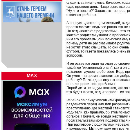
следить за ним некому. Вечером, когда
чадо провело день. Чаще всего все р
“Ну, что нового?” Задав этот вопрос,
отвечает ребенок.
А он, пусть даже еще маленький, вид
просто молчит, ведь все равно его не
Но ведь контакт с родителями – это 
контакт родители узнают о проблемах
ним его проблемы, они помогают ему 
почему дети не рассказывают родител
не хотят этого слышать. То они очен
футбол, то газета показалась очень и
вопросов.
И он остается один на один со своим
такой же “жизненный опыт”, как и он 
пожалеет, душевно обогреет. Ведь пр
MAX
Он умеет на время становиться добр
ребенку? То, что даст ему тот незнак
понял и решил его проблемы.
Порой дети не задумываются, что за 
это будет плата, ведь главное – их п
Ребенок за пачку чипсов или красивую
разденется перед ним или разрешит се
преступлению, где жертвой становит
Родители, как правило, об этом узна
органов. Причем, не всегда жертвами
посягательствам могут подвергаться
При разговоре с родителями нередко 
и компьютер. Мы покупаем ему все, ч