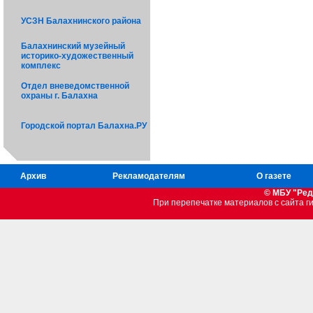
УСЗН Балахнинского района
Балахнинский музейный
историко-художественный
комплекс
Отдел вневедомственной
охраны г. Балахна
Городской портал Балахна.РУ
Архив
Рекламодателям
О газете
© МБУ "Ред
При перепечатке материалов c сайта 